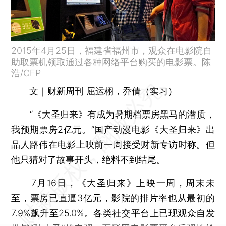
2015年4月25日，福建省福州市，观众在电影院自
助取票机领取通过各种网络平台购买的电影票。陈
浩/CFP
文｜财新周刊 屈运栩，乔倩（实习）
“《大圣归来》有成为暑期档票房黑马的潜质，
我预期票房2亿元。”国产动漫电影《大圣归来》出
品人路伟在电影上映前一周接受财新专访时称。但
他只猜对了故事开头，绝料不到结尾。
7月16日，《大圣归来》上映一周，周末未
至，票房已直逼3亿元，影院的排片率也从最初的
7.9%飙升至25.0%。各类社交平台上已现观众自发