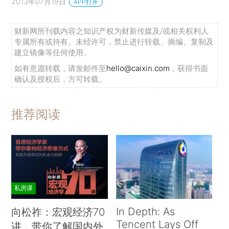
2013年07月19日
APP打开
财新网所刊载内容之知识产权为财新传媒及/或相关权利人
专属所有或持有。未经许可，禁止进行转载、摘编、复制及
建立镜像等任何使用。
如有意愿转载，请发邮件至
hello@caixin.com
，获得书面
确认及授权后，方可转载。
推荐阅读
私房课
In Depth: As
向松祚：宏观经济70
Tencent Lays Off
讲，带你了解国内外