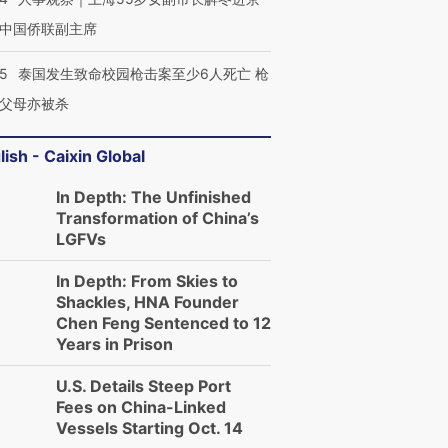
中国侨联副主席
45
泰国发生致命校园枪击案至少6人死亡 枪
父母亦被杀
lish - Caixin Global
In Depth: The Unfinished
Transformation of China’s
LGFVs
In Depth: From Skies to
Shackles, HNA Founder
Chen Feng Sentenced to 12
Years in Prison
U.S. Details Steep Port
Fees on China-Linked
Vessels Starting Oct. 14