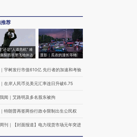
辑推荐
侵”还是“人道危机” 难
撕裂西班牙飞地休达
显影｜瓜农的漫长等待
｜
宇树发行市值610亿 先行者的加速和考验
｜
在岸人民币兑美元汇率连日升破6.75
我闻
｜
艾路明及多名股东被拘
｜
特朗普再签两份行政令限制出生公民权
周刊
｜
【封面报道】电力现货市场元年突进