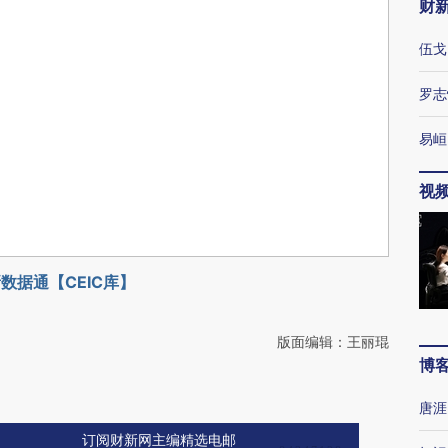
财
伍戈
罗志
易峘
视
数据通【CEIC库】
版面编辑：王丽琨
博
唐涯
订阅财新网主编精选电邮