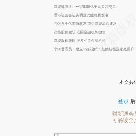
汉能薄膜终止一宗5.85亿美元关联交易
香港证监会证实调查汉能薄膜发电
高银系千亿市值蒸发 或受汉能暴跌波及
汉能股价腰斩 或因金融机构抛售
汉能股价腰斩 波及相关金融机构
李河君委员：建立“绿碳银行” 鼓励新能源家庭用户
本文共计
登录
后
财新通会
可畅读全