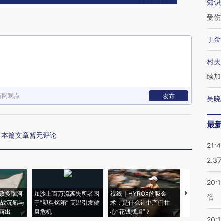
知识
受伤
丁金
村夫
续加
新网观点
发布
吴晓
最
本篇文章暂无评论
21:
2.
20:
致多瑙河
加沙上百万流离失所者困
视线｜HYROX的吸金
马航飞行员
倍
二战沉船与
于“塑料烤箱” 高温引发健
术：是什么让中产们甘
粒摇头丸 尿
露出
康危机
心“花钱找虐”？
毒品
20:1