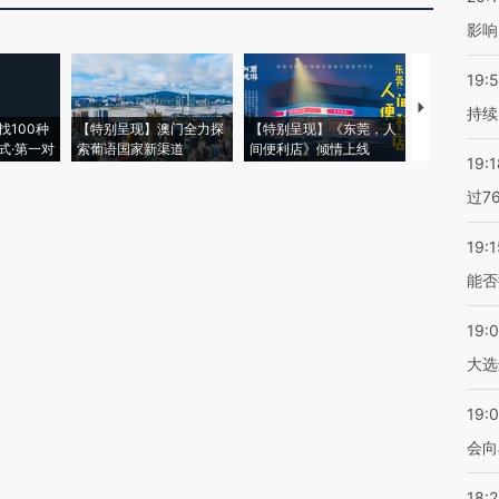
影响
19:5
【推广】走
持续
找100种
【特别呈现】澳门全力探
【特别呈现】《东莞，人
会，让数智科
式·第一对
索葡语国家新渠道
间便利店》倾情上线
业
19:1
过7
19:1
能否
19:
大选
19:0
会向
18: