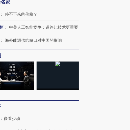
新名家
：
停不下来的价格？
恒
：
中美人工智能竞争：道路比技术更重要
：
海外能源供给缺口对中国的影响
频
客
：
多看少动