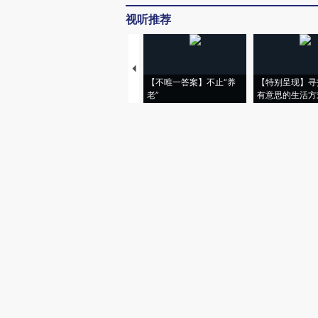
视听推荐
【不唯一答案】不止“养
【特别呈现】寻
老”
有意思的生活方