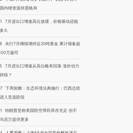
国内锂资源供需格局
1
7月进出口增速高位放缓，价格驱动还能
进第四届链博
【商旅对话】华住集团
多久
技“链”接产
【特别呈现】寻找100种
CFO：不靠规模取胜，华
【特别呈
有意思的生活方式·第三对
住三大增长引擎是什么？
有意思的
8
央行7月继续增持近20吨黄金 累计储备超
600万盎司
5
7月进出口增速从高位略有回落 涨价动力
持续？
07
下周前瞻：生态环境法典施行；巴西总统
进入竞选阶段
1
特朗普坚称美国防空弹药库存充足 但不
乌克兰提供更多
24
人事观察｜上海55岁女副市长解冬进京