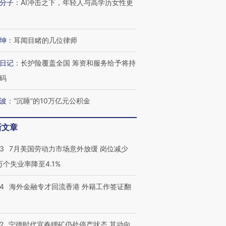
分子
：
AI冲击之下，年轻人与高学历女性更
坤
：
耳闻目睹的几位律师
日记
：
长护险覆盖全国 筹资和服务给予将持
码
波
：
“沉睡”的10万亿元公积金
新文章
43
7月美国劳动力市场意外放缓 岗位减少
3万个失业率降至4.1%
14
海外金融专才回流香港 外籍工作签证翻
跨国走私7万
视线｜被称为“蟑螂”的印
视线｜“入侵”还是“人道危
检体内含3种
度Z世代 用街头抗争将教
机”？难民潮撕裂西班牙
秘鲁纳斯
育部长拱下台
飞地休达
13人遇难
2
宁德时代宜春锂矿仍处停产状态 其动向