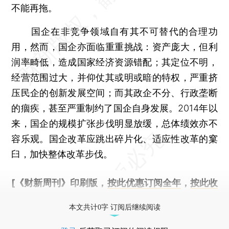
不能再拖。
国企在非竞争领域自有其不可替代的合理功
用，然而，国企亦面临重重挑战：资产庞大，但利
润率畸低，造成国家经济资源错配；其定位不明，
经营范围过大，并仰仗其或明或暗的特权，严重挤
压民企的创新发展空间；而其政企不分、行政垄断
的痼疾，甚至严重制约了国企自身发展。2014年以
来，国企的规模扩张步伐明显放缓，总体绩效亦不
容乐观。国企改革应跳出碎片化、适应性改革的窠
臼，加快整体改革步伐。
[《财新周刊》印刷版，
按此优惠订阅全年
，
按此收
藏单期
，随时起刊，免费快递。]
本文共计0字 订阅后继续阅读