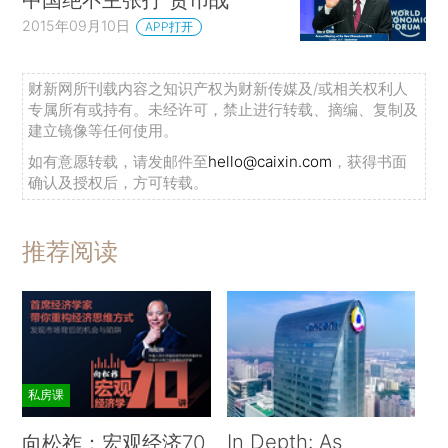
2015年09月10日
APP打开
财新网所刊载内容之知识产权为财新传媒及/或相关权利人
专属所有或持有。未经许可，禁止进行转载、摘编、复制及
建立镜像等任何使用。
如有意愿转载，请发邮件至
hello@caixin.com
，获得书面
确认及授权后，方可转载。
推荐阅读
私房课
In Depth: As
向松祚：宏观经济70