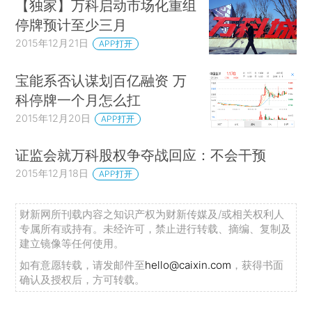
【独家】万科启动市场化重组
停牌预计至少三月
2015年12月21日
APP打开
宝能系否认谋划百亿融资 万
科停牌一个月怎么扛
2015年12月20日
APP打开
证监会就万科股权争夺战回应：不会干预
2015年12月18日
APP打开
财新网所刊载内容之知识产权为财新传媒及/或相关权利人
专属所有或持有。未经许可，禁止进行转载、摘编、复制及
建立镜像等任何使用。
如有意愿转载，请发邮件至
hello@caixin.com
，获得书面
确认及授权后，方可转载。