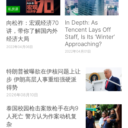
私房课
In Depth: As
向松祚：宏观经济70
Tencent Lays Off
讲，带你了解国内外
Staff, Is Its ‘Winter’
经济大局
Approaching?
2022年04月06日
2022年04月01日
特朗普被曝欲在伊核问题上让
步 伊朗高层人事重组强硬派
得势
2026年08月10日
泰国校园枪击案致枪手在内9
人死亡 警方认为作案动机复
杂