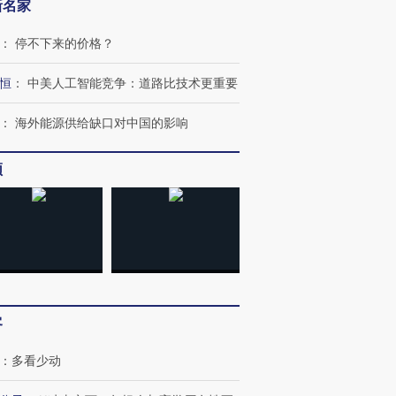
新名家
：
停不下来的价格？
恒
：
中美人工智能竞争：道路比技术更重要
：
海外能源供给缺口对中国的影响
频
客
：
多看少动