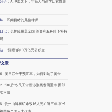
分子
：
AI冲击之下，年轻人与高学历女性更
坤
：
耳闻目睹的几位律师
日记
：
长护险覆盖全国 筹资和服务给予将持
码
波
：
“沉睡”的10万亿元公积金
新文章
09
美日联合干预汇率，为何影响了黄金
32
“90后”农民工讨薪涉刑案发回重审 因部
实不清
跨国走私7万
视线｜被称为“蟑螂”的印
视线｜“入侵”还是“人道危
检体内含3种
度Z世代 用街头抗争将教
机”？难民潮撕裂西班牙
秘鲁纳斯
36
贵州山脚树矿难致16人死亡近三年 矿长
育部长拱下台
飞地休达
13人遇难
被罢免全国人大代表