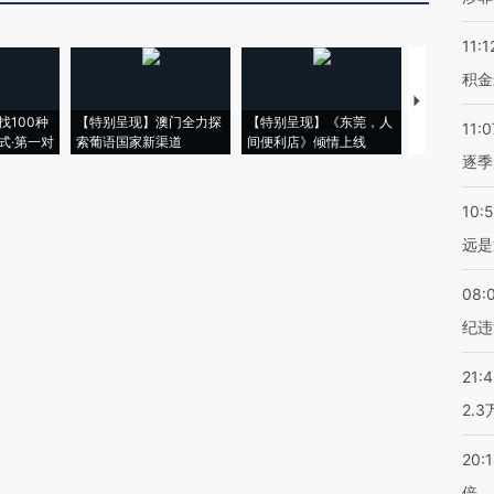
11:1
积金
【推广】走
找100种
【特别呈现】澳门全力探
【特别呈现】《东莞，人
会，让数智科
11:0
式·第一对
索葡语国家新渠道
间便利店》倾情上线
业
逐季
10:
远是
08:
纪违
21:
2.
20:
倍