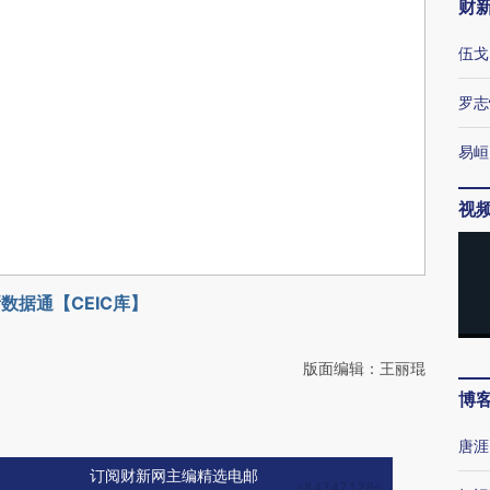
财
伍戈
罗志
易峘
视
数据通【CEIC库】
版面编辑：王丽琨
博
唐涯
订阅财新网主编精选电邮