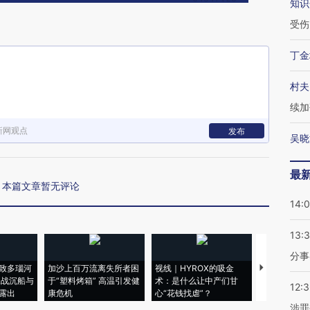
知识
受伤
丁金
村夫
续加
新网观点
发布
吴晓
最
本篇文章暂无评论
14:
13:
分事
致多瑙河
加沙上百万流离失所者困
视线｜HYROX的吸金
马航飞行员
二战沉船与
于“塑料烤箱” 高温引发健
术：是什么让中产们甘
粒摇头丸 尿
12:
露出
康危机
心“花钱找虐”？
毒品
涉罪