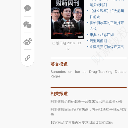
是关键时刻
【舒立观察】汇改必须
往前走
供给侧改革的正确打开
方式
康典：相忘江湖
药监码闹剧
出版日期 2016-03-
京津冀开打散煤歼灭战
07
英文报道
Barcodes on Ice as Drug-Tracking Debate
Rages
相关报道
阿里健康药检码数据平台数来宝已停止部分业务
阿里健康回应药品零售商：将采取法律手段应对攻
击
19家药品零售商再次要求彻底废除药监码