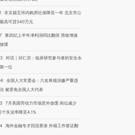
2
非京籍五环内购房社保降至一年 北京市公
最高可贷340万元
进第四届链博
【商旅对话】华住集团
技“链”接产
【特别呈现】寻找100种
CFO：不靠规模取胜，华
【特别呈
7
寒武纪上半年净利润同比翻倍 营收增速
有意思的生活方式·第三对
住三大增长引擎是什么？
有意思的
放缓
53
对话｜邱仁宗：临床研究参与者的安全永
第一位
06
全国人大常委会：六名将领涉嫌严重违
法 被罢免全国人大代表
43
7月美国劳动力市场意外放缓 岗位减少
3万个失业率降至4.1%
14
海外金融专才回流香港 外籍工作签证翻