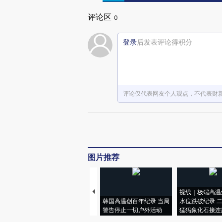
评论区
0
登录
后发表评论得积分
评论仅代表网友个人观点，不代表财
图片推荐
视线｜极端高温
韩国高温创百年纪录 当局
水位跌破纪录 
警告停止一切户外活动
猛犸象化石接连