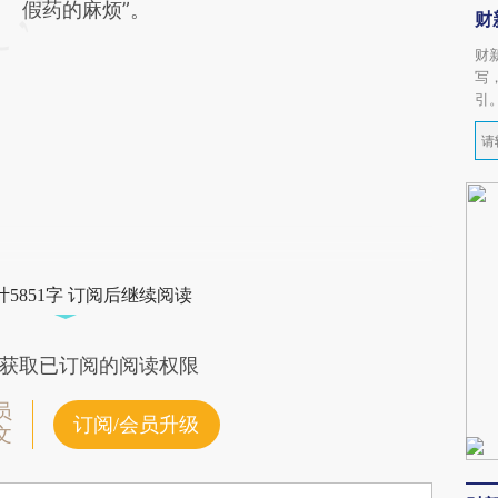
假药的麻烦”。
财
财
写
引
5851字 订阅后继续阅读
获取已订阅的阅读权限
员
订阅/会员升级
文