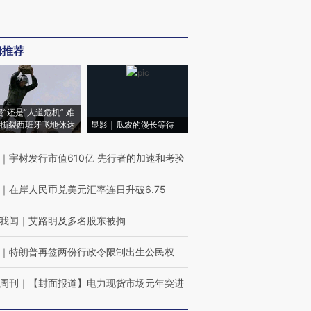
辑推荐
侵”还是“人道危机” 难
撕裂西班牙飞地休达
显影｜瓜农的漫长等待
｜
宇树发行市值610亿 先行者的加速和考验
｜
在岸人民币兑美元汇率连日升破6.75
我闻
｜
艾路明及多名股东被拘
｜
特朗普再签两份行政令限制出生公民权
周刊
｜
【封面报道】电力现货市场元年突进