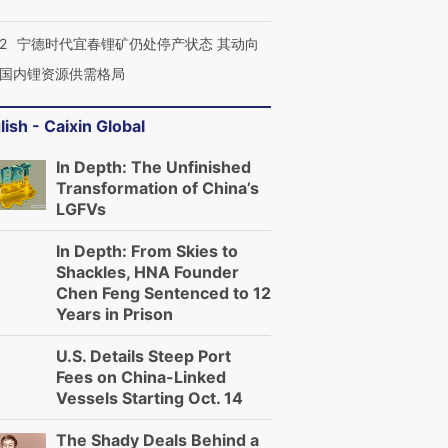
2
宁德时代宜春锂矿仍处停产状态 其动向
国内锂资源供需格局
lish - Caixin Global
In Depth: The Unfinished
Transformation of China’s
LGFVs
In Depth: From Skies to
Shackles, HNA Founder
Chen Feng Sentenced to 12
Years in Prison
U.S. Details Steep Port
Fees on China-Linked
Vessels Starting Oct. 14
The Shady Deals Behind a