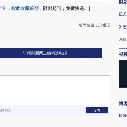
财
全年
，
按此收藏单期
，随时起刊，免费快递。]
伍戈
版面编辑：邱祺璞
罗志
易峘
订阅财新网主编精选电邮
视
博
新网观点
发布
唐涯