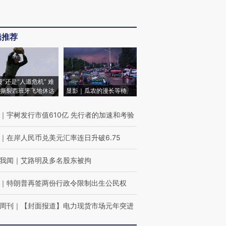
辑推荐
侵”还是“人道危机” 难
撕裂西班牙飞地休达
显影｜瓜农的漫长等待
｜
宇树发行市值610亿 先行者的加速和考验
｜
在岸人民币兑美元汇率连日升破6.75
我闻
｜
艾路明及多名股东被拘
｜
特朗普再签两份行政令限制出生公民权
周刊
｜
【封面报道】电力现货市场元年突进