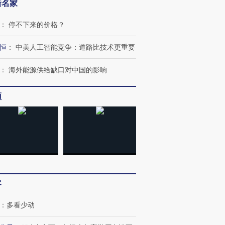
新名家
：
停不下来的价格？
恒
：
中美人工智能竞争：道路比技术更重要
：
海外能源供给缺口对中国的影响
频
客
：
多看少动