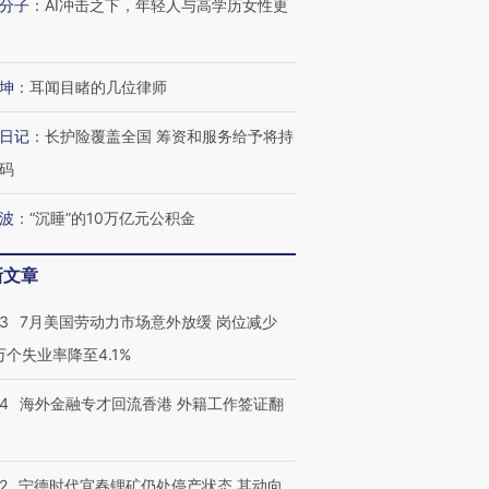
分子
：
AI冲击之下，年轻人与高学历女性更
坤
：
耳闻目睹的几位律师
日记
：
长护险覆盖全国 筹资和服务给予将持
跨国走私7万
视线｜被称为“蟑螂”的印
视线｜“入侵”还是“人道危
码
检体内含3种
度Z世代 用街头抗争将教
机”？难民潮撕裂西班牙
秘鲁纳斯
育部长拱下台
飞地休达
13人遇难
波
：
“沉睡”的10万亿元公积金
新文章
进第四届链博
【商旅对话】华住集团
43
7月美国劳动力市场意外放缓 岗位减少
技“链”接产
【特别呈现】寻找100种
CFO：不靠规模取胜，华
【特别呈
3万个失业率降至4.1%
有意思的生活方式·第三对
住三大增长引擎是什么？
有意思的
14
海外金融专才回流香港 外籍工作签证翻
2
宁德时代宜春锂矿仍处停产状态 其动向