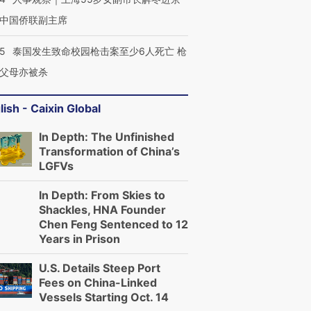
中国侨联副主席
45
泰国发生致命校园枪击案至少6人死亡 枪
父母亦被杀
lish - Caixin Global
In Depth: The Unfinished
Transformation of China’s
LGFVs
In Depth: From Skies to
Shackles, HNA Founder
Chen Feng Sentenced to 12
Years in Prison
U.S. Details Steep Port
Fees on China-Linked
Vessels Starting Oct. 14