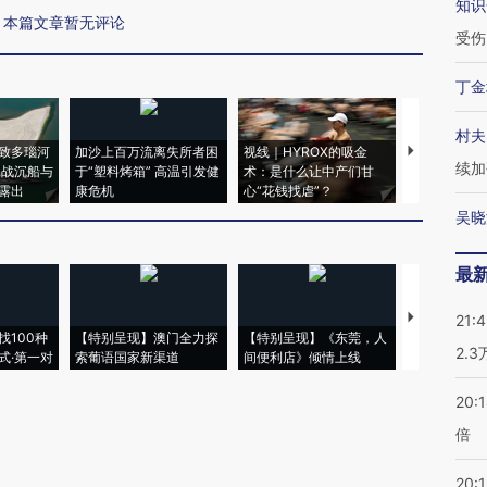
知识
本篇文章暂无评论
受伤
丁金
村夫
致多瑙河
加沙上百万流离失所者困
视线｜HYROX的吸金
马航飞行员
续加
二战沉船与
于“塑料烤箱” 高温引发健
术：是什么让中产们甘
粒摇头丸 尿
露出
康危机
心“花钱找虐”？
毒品
吴晓
最
【推广】走
21:
找100种
【特别呈现】澳门全力探
【特别呈现】《东莞，人
会，让数智科
2.
式·第一对
索葡语国家新渠道
间便利店》倾情上线
业
20:
倍
20:1