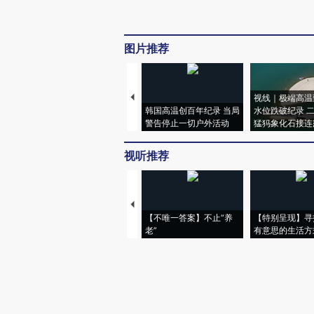
图片推荐
视线｜极端高温
韩国高温创百年纪录 当局
水位跌破纪录 
警告停止一切户外活动
猛犸象化石接连
视听推荐
【不唯一答案】不止“养
【特别呈现】寻
老”
有意思的生活方