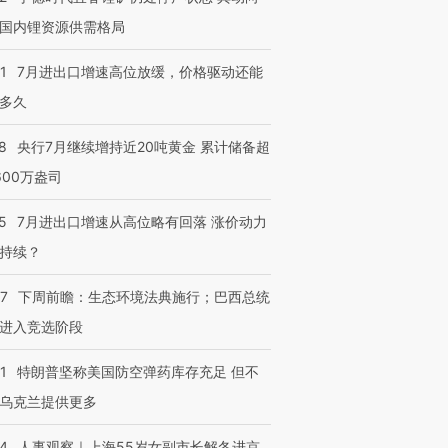
国内锂资源供需格局
1
7月进出口增速高位放缓，价格驱动还能
多久
8
央行7月继续增持近20吨黄金 累计储备超
600万盎司
5
7月进出口增速从高位略有回落 涨价动力
持续？
07
下周前瞻：生态环境法典施行；巴西总统
进入竞选阶段
1
特朗普坚称美国防空弹药库存充足 但不
乌克兰提供更多
24
人事观察｜上海55岁女副市长解冬进京