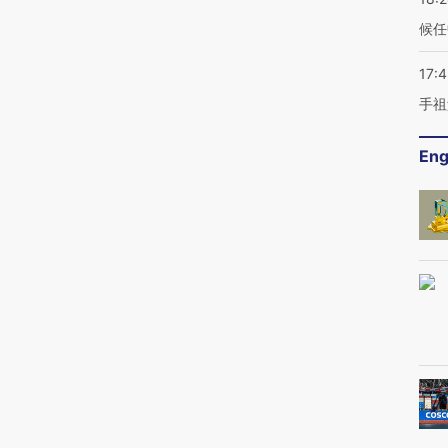
候任
17:
手祖
Eng