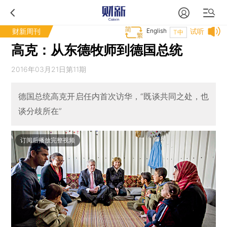
财新周刊
English
试听
T中
高克：从东德牧师到德国总统
2016年03月21日第11期
德国总统高克开启任内首次访华，“既谈共同之处，也
谈分歧所在”
订阅后播放完整视频