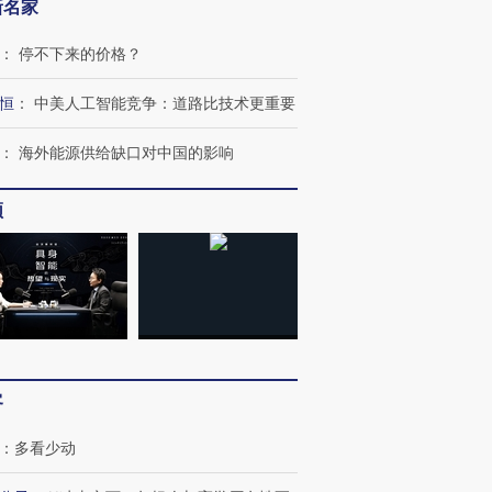
新名家
：
停不下来的价格？
恒
：
中美人工智能竞争：道路比技术更重要
：
海外能源供给缺口对中国的影响
频
客
：
多看少动
OX的吸金
马航飞行员跨国走私7万
视线｜被称为“蟑螂”的印
让中产们甘
粒摇头丸 尿检体内含3种
度Z世代 用街头抗争将教
秘鲁纳斯