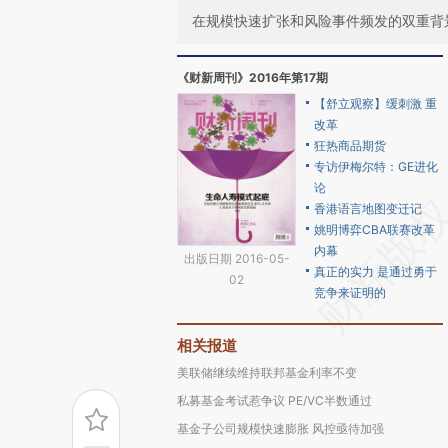
在规模快速扩张和风险事件频发的双重背
《财新周刊》2016年第17期
【舒立观察】缓刺激 重
改革
狂热商品期货
专访伊梅尔特：GE进化
论
香港语言地图变迁记
姚明博弈CBA联赛改革
内幕
出版日期 2016-05-
真正的实力 是通过勇于
02
竞争来证明的
相关报道
美联储继续维持联邦基金利率不变
私募基金考试惹争议 PE/VC半数通过
基金子公司规模快速膨胀 风控亟待加强