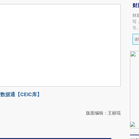
财
财
写
引
数据通【CEIC库】
版面编辑：王丽琨