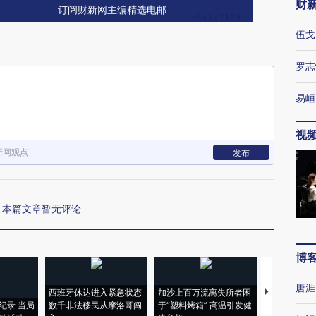
财
订阅财新网主编精选电邮
伍戈
罗志
易峘
视
新网观点
发布
本篇文章暂无评论
博
唐涯
西班牙休达进入紧急状态
加沙上百万流离失所者困
视线｜HYR
纪录 当局
数千非法移民从摩洛哥闯
于“塑料烤箱” 高温引发健
术：是什么