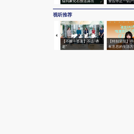
猛犸象化石接连露出
警告停止一切户
视听推荐
【不唯一答案】不止“养
【特别呈现】寻
老”
有意思的生活方