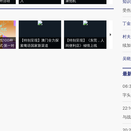
外活动
入
康危机
心“花钱找虐
知识
受伤
丁金
【推广】走
村夫
找100种
【特别呈现】澳门全力探
【特别呈现】《东莞，人
会，让数智科
续加
式·第一对
索葡语国家新渠道
间便利店》倾情上线
业
吴晓
最
06:
字头
22:1
与战
20: