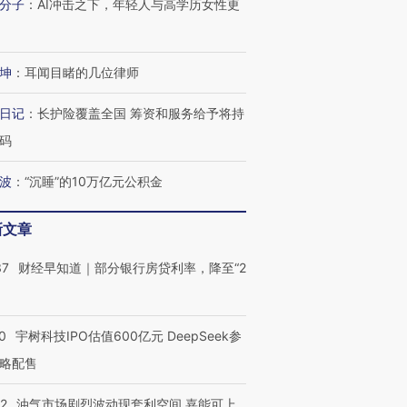
”？
毒品
育部长拱下台
13人遇难
分子
：
AI冲击之下，年轻人与高学历女性更
坤
：
耳闻目睹的几位律师
进第四届链博
【商旅对话】华住集团
日记
：
长护险覆盖全国 筹资和服务给予将持
技“链”接产
【特别呈现】寻找100种
CFO：不靠规模取胜，华
【特别呈
码
有意思的生活方式·第三对
住三大增长引擎是什么？
有意思的
波
：
“沉睡”的10万亿元公积金
新文章
37
财经早知道｜部分银行房贷利率，降至“2
0
宇树科技IPO估值600亿元 DeepSeek参
略配售
22
油气市场剧烈波动现套利空间 嘉能可上