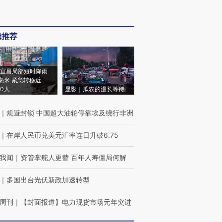
辑推荐
宜昌局部短时降雨
8毫米 紧急转移近
00人
显影｜瓜农的漫长等待
｜
规避封锁 中国超大油轮停靠埃及绕行非洲
｜
在岸人民币兑美元汇率连日升破6.75
我闻
｜
资管掌舵人更替 百年人寿僵局何解
｜
多国出台光伏新政加速转型
周刊
｜
【封面报道】电力现货市场元年突进