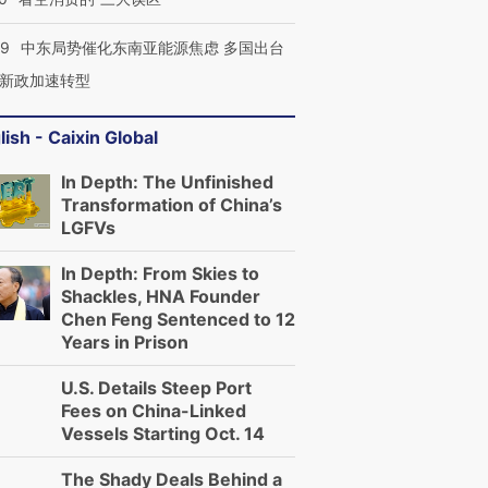
59
中东局势催化东南亚能源焦虑 多国出台
新政加速转型
lish - Caixin Global
In Depth: The Unfinished
Transformation of China’s
LGFVs
In Depth: From Skies to
Shackles, HNA Founder
Chen Feng Sentenced to 12
Years in Prison
U.S. Details Steep Port
Fees on China-Linked
Vessels Starting Oct. 14
The Shady Deals Behind a