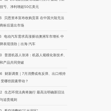
扭亏、净利增超50亿美元
6
贝恩资本宣布收购贡茶 在中国大陆无法
商标后退出市场
6
电动汽车需求高涨驱动澳洲车市增长 中
牌表现强劲｜出海·汽车
00
普渡机器人张涛：机器人规模化靠技术、
和产品共同突破
56
财新调查｜7月消费或有反弹、出口维持
 受哪些因素带动？
42
生态环境法典将施行 最高法明确新旧法
与追责规则
0
看空消费的“三大误区”