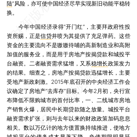
陆
”风险，亦可使中国经济尽早实现新旧动能平稳转
换。
今年中国经济录得“开门红”，主要拜政府性投
资所赐，正是
信贷
井喷为其提供了充足弹药。这些
资金的主要流向不是嗷嗷待哺的高新制造业和高附
加值的服务业，而是用于房地产按揭贷款和城投平
台融资。二者融资需求猛增，又系
稳增长
政策发力
的结果。细查之，房地产按揭贷款迅猛增长，主要
受地产新政刺激。2015年底召开的中央经济工作会
议确定了房地产“去库存”目标。今年2月初，央行宣
布降低不限购城市的首付比率，一、二线城市房地
产销售火爆，居民中长期贷款随之放量。城投平台
融资需求扩张，则与去年以来的财政政策加码息息
相关。数以万亿计的地方债置换持续推进，使地方
城投平台的债务成本显著下降，负债期限明显延