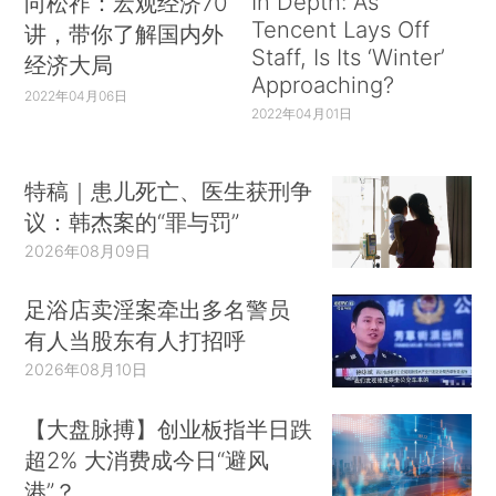
In Depth: As
向松祚：宏观经济70
Tencent Lays Off
讲，带你了解国内外
Staff, Is Its ‘Winter’
经济大局
Approaching?
2022年04月06日
2022年04月01日
特稿｜患儿死亡、医生获刑争
议：韩杰案的“罪与罚”
2026年08月09日
足浴店卖淫案牵出多名警员
有人当股东有人打招呼
2026年08月10日
【大盘脉搏】创业板指半日跌
超2% 大消费成今日“避风
港”？