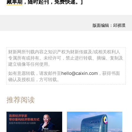
藏单期
，随时起刊，免费快递。]
版面编辑：邱祺璞
财新网所刊载内容之知识产权为财新传媒及/或相关权利人
专属所有或持有。未经许可，禁止进行转载、摘编、复制及
建立镜像等任何使用。
如有意愿转载，请发邮件至
hello@caixin.com
，获得书面
确认及授权后，方可转载。
推荐阅读