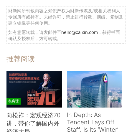
财新网所刊载内容之知识产权为财新传媒及/或相关权利人
专属所有或持有。未经许可，禁止进行转载、摘编、复制及
建立镜像等任何使用。
如有意愿转载，请发邮件至
hello@caixin.com
，获得书面
确认及授权后，方可转载。
推荐阅读
私房课
In Depth: As
向松祚：宏观经济70
Tencent Lays Off
讲，带你了解国内外
Staff, Is Its ‘Winter’
经济大局