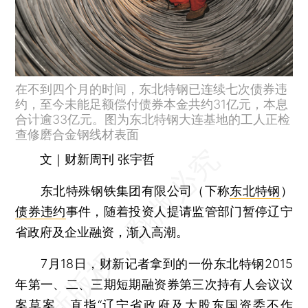
在不到四个月的时间，东北特钢已连续七次债券违
约，至今未能足额偿付债券本金共约31亿元，本息
合计逾33亿元。图为东北特钢大连基地的工人正检
查修磨合金钢线材表面
文｜财新周刊 张宇哲
东北特殊钢铁集团有限公司（下称
东北特钢
）
债券违约
事件，随着投资人提请监管部门暂停辽宁
省政府及企业融资，渐入高潮。
7月18日，财新记者拿到的一份东北特钢2015
年第一、二、三期短期融资券第三次持有人会议议
案草案，直指“辽宁省政府及大股东国资委不作