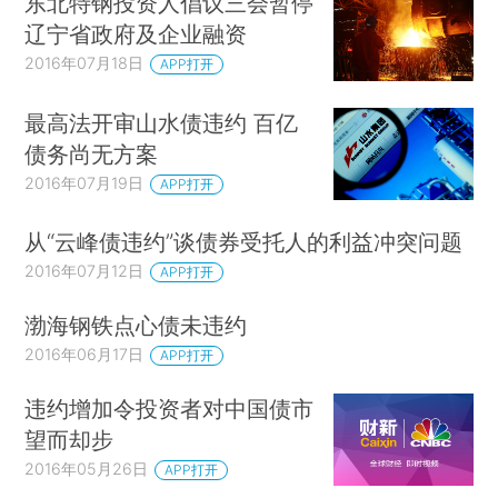
东北特钢投资人倡议三会暂停
辽宁省政府及企业融资
2016年07月18日
APP打开
最高法开审山水债违约 百亿
债务尚无方案
2016年07月19日
APP打开
从“云峰债违约”谈债券受托人的利益冲突问题
2016年07月12日
APP打开
渤海钢铁点心债未违约
2016年06月17日
APP打开
违约增加令投资者对中国债市
望而却步
2016年05月26日
APP打开