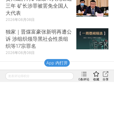
三年 矿长涉罪被罢免全国人
大代表
2026年08月08日
独家｜晋煤富豪张新明再遭公
诉 涉组织领导黑社会性质组
织等17宗罪名
2026年08月08日
App 内打开
财新移动
发表评论得积分
0
条评论
收藏
分享
财新
财新周刊
Caixin
登录
网页版
订阅电邮
|
|