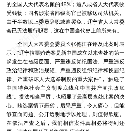
的全国人大代表名额的48%；逾八成省人大代表收
受钱物；四名涉案省部级高官已被移送司法机关。
由于半数以上委员辞职或遭罢免，辽宁省人大常委
会已无法履行职责，这在中国当代史上前所未有。
全国人大常委会委员长
张德江
在评及此案时表
示，“辽宁拉票贿选案是新中国成立以来查处的第一
起发生在省级层面、严重违反党纪国法、严重违反
政治纪律和政治规矩、严重违反组织纪律和换届纪
律、严重破坏人大选举制度的重大案件”，“触碰了
中国特色社会主义制度底线和中国共产党执政底
线”。提法相当严厉，也昭显了最高层查处此案的决
心。贿选案情节恶劣，后果严重，令人痛心，但能
够直面问题、公开透明地予以处理，则值得欣慰。
在依法严查之后，我们相信案件真相必将得到还