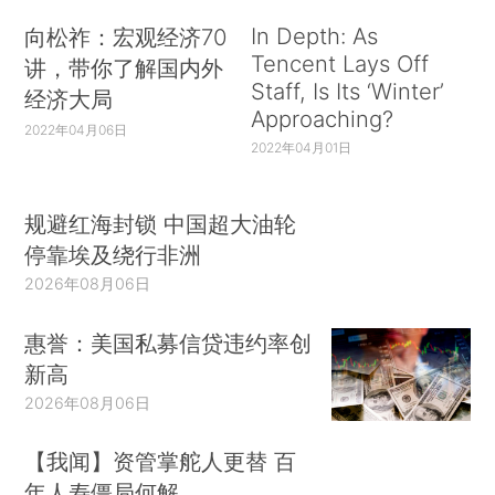
In Depth: As
向松祚：宏观经济70
Tencent Lays Off
讲，带你了解国内外
Staff, Is Its ‘Winter’
经济大局
Approaching?
2022年04月06日
2022年04月01日
规避红海封锁 中国超大油轮
停靠埃及绕行非洲
2026年08月06日
惠誉：美国私募信贷违约率创
新高
2026年08月06日
【我闻】资管掌舵人更替 百
年人寿僵局何解