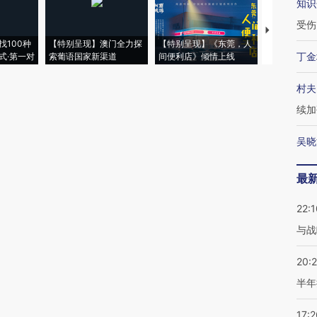
知识
受伤
【推广】走
找100种
【特别呈现】澳门全力探
【特别呈现】《东莞，人
会，让数智科
丁金
式·第一对
索葡语国家新渠道
间便利店》倾情上线
业
村夫
续加
吴晓
最
22:1
与战
20:
半年
17:2