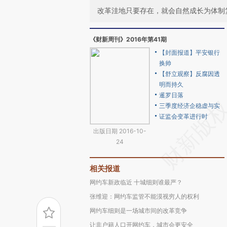
改革洼地只要存在，就会自然成长为体制
《财新周刊》2016年第41期
【封面报道】平安银行
换帅
【舒立观察】反腐因透
明而持久
暹罗日落
三季度经济企稳虚与实
证监会变革进行时
出版日期 2016-10-
24
相关报道
网约车新政临近 十城细则谁最严？
张维迎：网约车监管不能漠视穷人的权利
网约车细则是一场城市间的改革竞争
让非户籍人口开网约车，城市会更安全