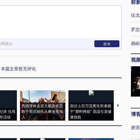
财
伍戈
罗志
易峘
新网观点
发布
视
本篇文章暂无评论
西班牙休达进入紧急状态
加沙上百万流离失所者困
视线｜HYR
纪录 当局
数千非法移民从摩洛哥闯
于“塑料烤箱” 高温引发健
术：是什么
博
外活动
入
康危机
心“花钱找虐
唐涯