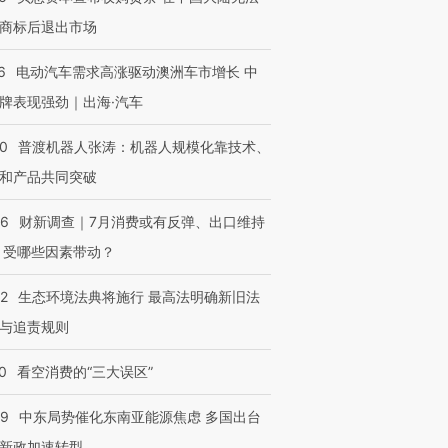
商标后退出市场
6
电动汽车需求高涨驱动澳洲车市增长 中
牌表现强劲｜出海·汽车
00
普渡机器人张涛：机器人规模化靠技术、
和产品共同突破
56
财新调查｜7月消费或有反弹、出口维持
 受哪些因素带动？
42
生态环境法典将施行 最高法明确新旧法
与追责规则
0
看空消费的“三大误区”
59
中东局势催化东南亚能源焦虑 多国出台
新政加速转型