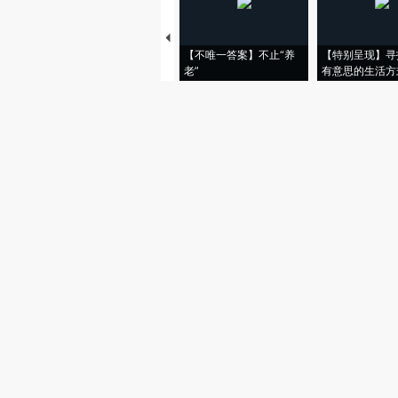
【不唯一答案】不止“养
【特别呈现】寻
老”
有意思的生活方