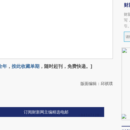
财
财
写
引
全年
，
按此收藏单期
，随时起刊，免费快递。]
版面编辑：邱祺璞
订阅财新网主编精选电邮