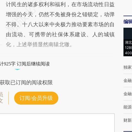
计民生的诸多权利和福利，在市场流动性日益
增强的今天，仍然不免被身份之锚锁定，动弹
编
不得。十八大以来中央极力推动要素市场的自
由流动、可携带的社保体系建设、人的城镇
湖北
化，上述举措显然南辕北辙。
12
40
计925字 订阅后继续阅读
独家
金融
获取已订阅的阅读权限
金融
员
订阅/会员升级
文
能源
财新