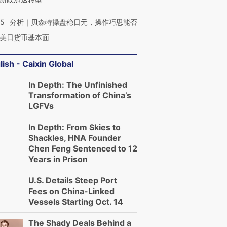
05
分析｜贝森特操盘稳日元，操作巧思能否
美日货币基本面
lish - Caixin Global
In Depth: The Unfinished
Transformation of China’s
LGFVs
In Depth: From Skies to
Shackles, HNA Founder
Chen Feng Sentenced to 12
Years in Prison
U.S. Details Steep Port
Fees on China-Linked
Vessels Starting Oct. 14
The Shady Deals Behind a