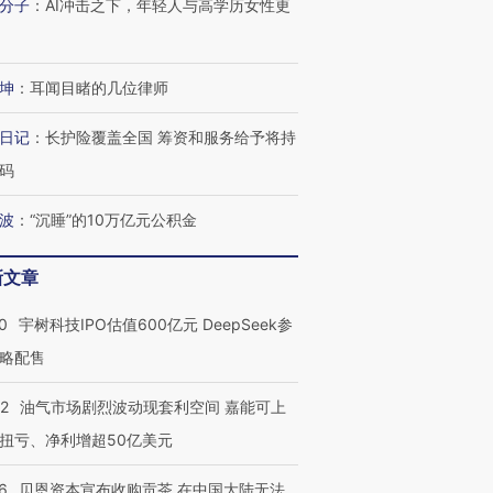
分子
：
AI冲击之下，年轻人与高学历女性更
进第四届链博
【商旅对话】华住集团
技“链”接产
【特别呈现】寻找100种
CFO：不靠规模取胜，华
【特别呈
坤
：
耳闻目睹的几位律师
有意思的生活方式·第三对
住三大增长引擎是什么？
有意思的
日记
：
长护险覆盖全国 筹资和服务给予将持
码
波
：
“沉睡”的10万亿元公积金
新文章
0
宇树科技IPO估值600亿元 DeepSeek参
略配售
22
油气市场剧烈波动现套利空间 嘉能可上
扭亏、净利增超50亿美元
6
贝恩资本宣布收购贡茶 在中国大陆无法