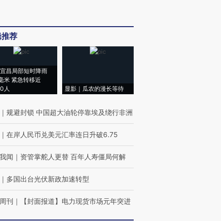
辑推荐
宜昌局部短时降雨
8毫米 紧急转移近
00人
显影｜瓜农的漫长等待
｜
规避封锁 中国超大油轮停靠埃及绕行非洲
｜
在岸人民币兑美元汇率连日升破6.75
我闻
｜
资管掌舵人更替 百年人寿僵局何解
｜
多国出台光伏新政加速转型
周刊
｜
【封面报道】电力现货市场元年突进