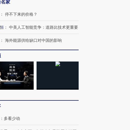
新名家
：
停不下来的价格？
恒
：
中美人工智能竞争：道路比技术更重要
：
海外能源供给缺口对中国的影响
频
OX的吸金
马航飞行员跨国走私7万
视线｜被称为“蟑螂”的印
让中产们甘
粒摇头丸 尿检体内含3种
度Z世代 用街头抗争将教
秘鲁纳斯
客
”？
毒品
育部长拱下台
13人遇难
：
多看少动