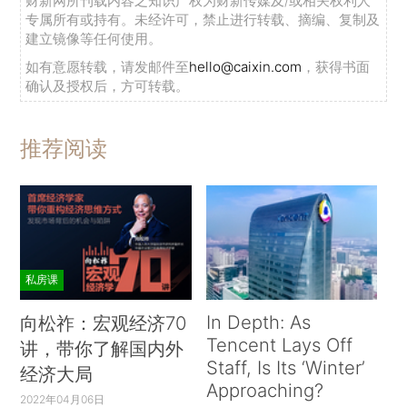
财新网所刊载内容之知识产权为财新传媒及/或相关权利人
专属所有或持有。未经许可，禁止进行转载、摘编、复制及
建立镜像等任何使用。
如有意愿转载，请发邮件至
hello@caixin.com
，获得书面
确认及授权后，方可转载。
推荐阅读
私房课
In Depth: As
向松祚：宏观经济70
Tencent Lays Off
讲，带你了解国内外
Staff, Is Its ‘Winter’
经济大局
Approaching?
2022年04月06日