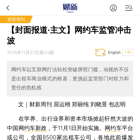
财新周刊
【封面报道·主文】网约车监管冲击
波
2016年11月07日第43期
English
T中
网约车以互联网打法轻松突破牌照门槛，动摇的不仅
是出租车商业模式的根基，更挑起监管部门对权力和
责任的危机感
文｜财新周刊 屈运栩 郑丽纯 刘晓景 包志明
在学界、出行业界和资本市场掀起轩然大波的
中国网
约车新政
，于11月1日开始实施。
网约车
平台
或公司，全国8500家
出租车
公司，各地此前爆发