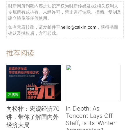
财新网所刊载内容之知识产权为财新传媒及/或相关权利人
专属所有或持有。未经许可，禁止进行转载、摘编、复制及
建立镜像等任何使用。
如有意愿转载，请发邮件至
hello@caixin.com
，获得书面
确认及授权后，方可转载。
推荐阅读
私房课
In Depth: As
向松祚：宏观经济70
Tencent Lays Off
讲，带你了解国内外
Staff, Is Its ‘Winter’
经济大局