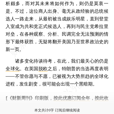
析颇多，而对其未来将如何作为，则仍是莫衷一
是。不过，这位商人出身、毫无从政经验的总统候
选人一路走来，从最初被当成娱乐明星，直到登堂
入室成为共和党正式候选人，再到与民主党希拉里
对垒，在各种观察、分析、民调完全无法预测的情
形下最终获胜，无疑将翻开美国乃至世界政治史的
新一页。
诸多变化待谈待考，在此，我们最关心的仍是
全球化
。在英国
脱欧
之后，特朗普的当选再度表明
——不管你愿与不愿，已被视为大势所趋的全球化
进程，发生剧变，很可能会出现一个黑暗期。
[《财新周刊》印刷版，
按此优惠订阅全年
，
按此收
藏单期
，随时起刊，免费快递。]
本文共计0字 订阅后继续阅读