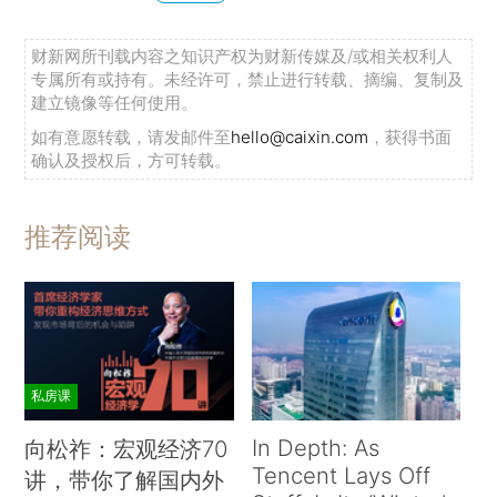
财新网所刊载内容之知识产权为财新传媒及/或相关权利人
专属所有或持有。未经许可，禁止进行转载、摘编、复制及
建立镜像等任何使用。
如有意愿转载，请发邮件至
hello@caixin.com
，获得书面
确认及授权后，方可转载。
推荐阅读
私房课
In Depth: As
向松祚：宏观经济70
Tencent Lays Off
讲，带你了解国内外