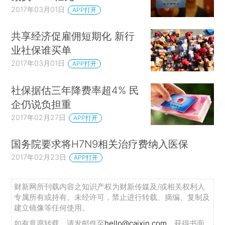
2017年03月01日
APP打开
共享经济促雇佣短期化 新行
业社保谁买单
2017年03月01日
APP打开
社保据估三年降费率超4% 民
企仍说负担重
2017年02月27日
APP打开
国务院要求将H7N9相关治疗费纳入医保
2017年02月23日
APP打开
财新网所刊载内容之知识产权为财新传媒及/或相关权利人
专属所有或持有。未经许可，禁止进行转载、摘编、复制及
建立镜像等任何使用。
如有意愿转载，请发邮件至
hello@caixin.com
，获得书面