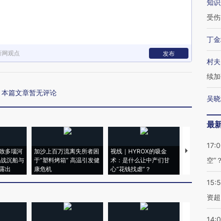
知识
受伤
丁金
新网观点
发布
村夫
续加
本篇文章暂无评论
吴晓
最
17:
致多瑙河
加沙上百万流离失所者困
视线｜HYROX的吸金
马航飞行员
空”
二战沉船与
于“塑料烤箱” 高温引发健
术：是什么让中产们甘
粒摇头丸 尿
露出
康危机
心“花钱找虐”？
毒品
15:
资超
14: