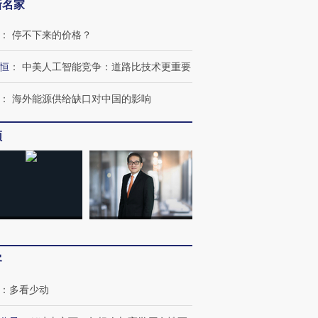
新名家
：
停不下来的价格？
恒
：
中美人工智能竞争：道路比技术更重要
：
海外能源供给缺口对中国的影响
频
客
：
多看少动