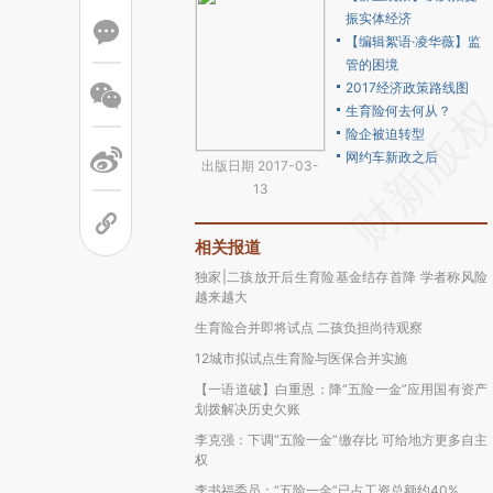
振实体经济
【编辑絮语·凌华薇】监
管的困境
2017经济政策路线图
生育险何去何从？
险企被迫转型
网约车新政之后
出版日期 2017-03-
13
相关报道
独家|二孩放开后生育险基金结存首降 学者称风险
越来越大
生育险合并即将试点 二孩负担尚待观察
12城市拟试点生育险与医保合并实施
【一语道破】白重恩：降“五险一金”应用国有资产
划拨解决历史欠账
李克强：下调“五险一金”缴存比 可给地方更多自主
权
李书福委员：“五险一金”已占工资总额约40%