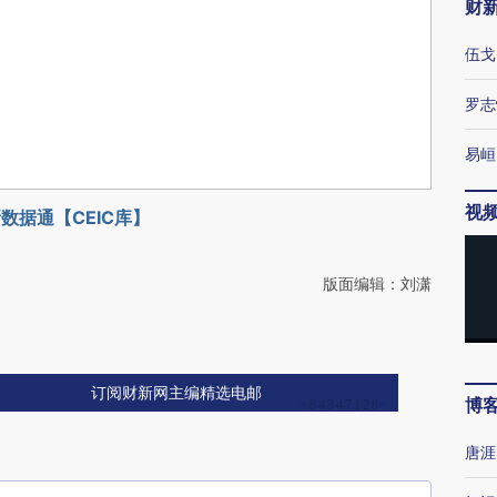
财
伍戈
罗志
易峘
视
数据通【CEIC库】
版面编辑：刘潇
订阅财新网主编精选电邮
博
唐涯