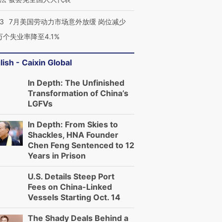
43
7月美国劳动力市场意外放缓 岗位减少
3万个失业率降至4.1%
lish - Caixin Global
In Depth: The Unfinished
Transformation of China’s
LGFVs
In Depth: From Skies to
Shackles, HNA Founder
Chen Feng Sentenced to 12
Years in Prison
U.S. Details Steep Port
Fees on China-Linked
Vessels Starting Oct. 14
The Shady Deals Behind a