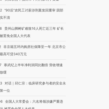
进第四届链博
【商旅对话】华住集团
技“链”接产
【特别呈现】寻找100种
CFO：不靠规模取胜，华
【特别呈
32
“90后”农民工讨薪涉刑案发回重审 因部
有意思的生活方式·第三对
住三大增长引擎是什么？
有意思的
实不清
36
贵州山脚树矿难致16人死亡近三年 矿长
被罢免全国人大代表
2
非京籍五环内购房社保降至一年 北京市公
最高可贷340万元
7
寒武纪上半年净利润同比翻倍 营收增速
放缓
53
对话｜邱仁宗：临床研究参与者的安全永
第一位
06
全国人大常委会：六名将领涉嫌严重违
法 被罢免全国人大代表