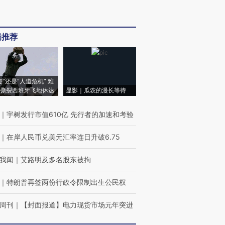
辑推荐
侵”还是“人道危机” 难
撕裂西班牙飞地休达
显影｜瓜农的漫长等待
｜
宇树发行市值610亿 先行者的加速和考验
｜
在岸人民币兑美元汇率连日升破6.75
我闻
｜
艾路明及多名股东被拘
｜
特朗普再签两份行政令限制出生公民权
周刊
｜
【封面报道】电力现货市场元年突进