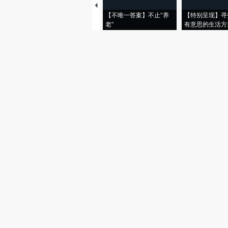
【不唯一答案】不止“养
【特别呈现】寻
老”
有意思的生活方