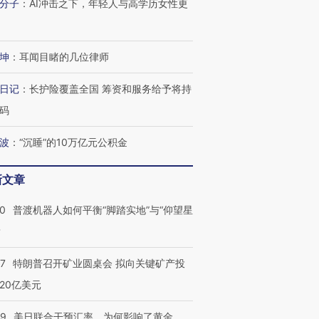
分子
：
AI冲击之下，年轻人与高学历女性更
坤
：
耳闻目睹的几位律师
日记
：
长护险覆盖全国 筹资和服务给予将持
码
波
：
“沉睡”的10万亿元公积金
新文章
00
普渡机器人如何平衡“脚踏实地”与“仰望星
跨国走私7万
视线｜被称为“蟑螂”的印
视线｜“入侵”还是“人道危
？
检体内含3种
度Z世代 用街头抗争将教
机”？难民潮撕裂西班牙
秘鲁纳斯
育部长拱下台
飞地休达
13人遇难
57
特朗普召开矿业圆桌会 拟向关键矿产投
20亿美元
09
美日联合干预汇率，为何影响了黄金