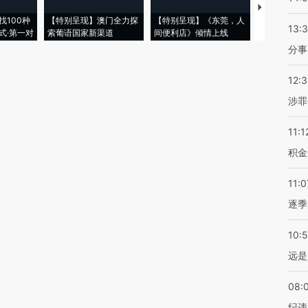
【推广】走
找100种
【特别呈现】澳门全力探
【特别呈现】《东莞，人
会，让数智科
13:
式·第一对
索葡语国家新渠道
间便利店》倾情上线
业
分事
12:
涉罪
11:1
积金
11:0
逐季
10:
远是
08:
纪违