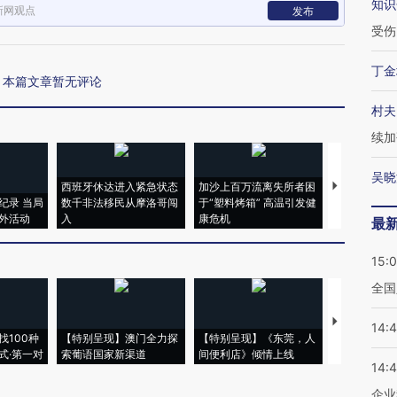
知识
新网观点
发布
受伤
丁金
本篇文章暂无评论
村夫
续加
吴晓
西班牙休达进入紧急状态
加沙上百万流离失所者困
视线｜HYR
纪录 当局
数千非法移民从摩洛哥闯
于“塑料烤箱” 高温引发健
术：是什么
外活动
入
康危机
心“花钱找虐
最
15:
全国
【推广】走
14:
找100种
【特别呈现】澳门全力探
【特别呈现】《东莞，人
会，让数智科
式·第一对
索葡语国家新渠道
间便利店》倾情上线
业
14:
企业