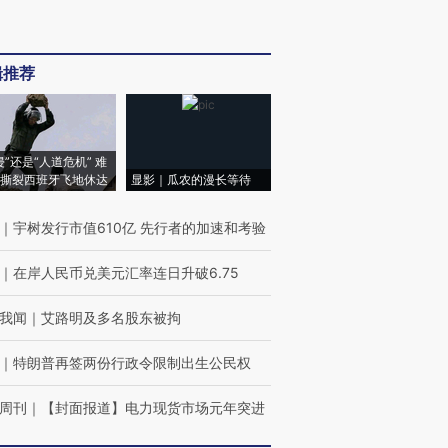
辑推荐
侵”还是“人道危机” 难
撕裂西班牙飞地休达
显影｜瓜农的漫长等待
｜
宇树发行市值610亿 先行者的加速和考验
｜
在岸人民币兑美元汇率连日升破6.75
我闻
｜
艾路明及多名股东被拘
｜
特朗普再签两份行政令限制出生公民权
周刊
｜
【封面报道】电力现货市场元年突进