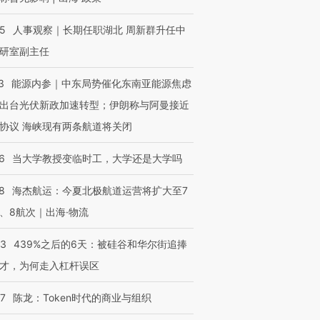
25
人事观察｜长期任职湖北 周新群升任中
研室副主任
3
能源内参｜中东局势催化东南亚能源焦虑
出台光伏新政加速转型；伊朗称与阿曼接近
协议 海峡现有两条航道将关闭
6
当大学教授变临时工，大学还是大学吗
8
海杰航运：今夏北极航道运营将扩大至7
、8航次｜出海·物流
53
439%之后的6天：被硅谷和华尔街追捧
才，为何走入杠杆误区
07
陈龙：Token时代的商业与组织