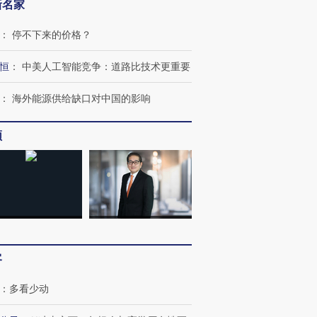
新名家
：
停不下来的价格？
恒
：
中美人工智能竞争：道路比技术更重要
：
海外能源供给缺口对中国的影响
频
客
：
多看少动