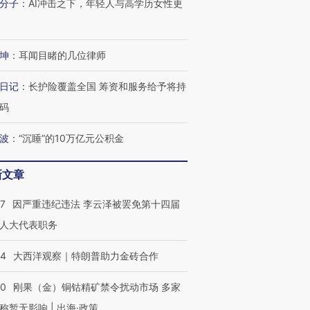
分子
：
AI冲击之下，年轻人与高学历女性更
坤
：
耳闻目睹的几位律师
日记
：
长护险覆盖全国 筹资和服务给予将持
码
波
：
“沉睡”的10万亿元公积金
OX的吸金
马航飞行员跨国走私7万
视线｜被称为“蟑螂”的印
让中产们甘
粒摇头丸 尿检体内含3种
度Z世代 用街头抗争将教
秘鲁纳斯
”？
毒品
育部长拱下台
13人遇难
新文章
07
因严重违纪违法 李云泽被罢免第十四届
人大代表职务
进第四届链博
【商旅对话】华住集团
44
大西洋观察｜特朗普助力金砖合作
技“链”接产
【特别呈现】寻找100种
CFO：不靠规模取胜，华
【特别呈
有意思的生活方式·第三对
住三大增长引擎是什么？
有意思的
40
刚果（金）铜钴精矿禁令扰动市场 多家
称暂无影响 | 出海·政策