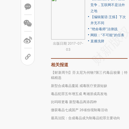
竞争，互联网不是法外
之地
【编辑絮语·王烁】下次
并无不同
“绝命毒师”法律战
网联：“不可能”的任务
直播洗牌
出版日期 2017-07-
03
相关报道
【财新周刊】芬太尼为何物?第三代毒品较量｜特
稿精选
新型合成毒品蔓延 戒毒医疗资源短缺
毒品犯罪五年增五成 粤湘浙成高发地
比吗啡更毒 新型毒品再添四种
缴获毒品七成国产 26省份现制毒活动
最高法院：合成毒品成为制毒品犯罪主要动向