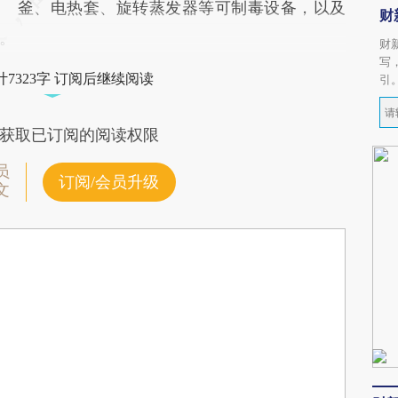
釜、电热套、旋转蒸发器等可制毒设备，以及
财
。
财
写
7323字 订阅后继续阅读
引
获取已订阅的阅读权限
员
订阅/会员升级
文