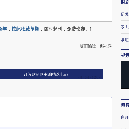
财
伍戈
罗志
全年
，
按此收藏单期
，随时起刊，免费快递。]
易峘
版面编辑：邱祺璞
视
订阅财新网主编精选电邮
博
唐涯