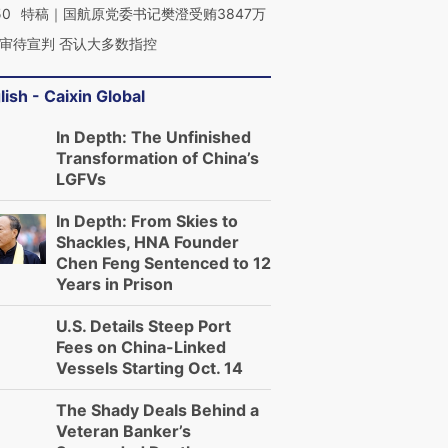
50
特稿｜国航原党委书记樊澄受贿3847万
审待宣判 否认大多数指控
lish - Caixin Global
In Depth: The Unfinished
Transformation of China’s
LGFVs
In Depth: From Skies to
Shackles, HNA Founder
Chen Feng Sentenced to 12
Years in Prison
U.S. Details Steep Port
Fees on China-Linked
Vessels Starting Oct. 14
The Shady Deals Behind a
Veteran Banker’s