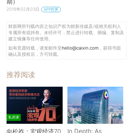
期）
2018年02月03日
APP打开
财新网所刊载内容之知识产权为财新传媒及/或相关权利人
专属所有或持有。未经许可，禁止进行转载、摘编、复制及
建立镜像等任何使用。
如有意愿转载，请发邮件至
hello@caixin.com
，获得书面
确认及授权后，方可转载。
推荐阅读
私房课
In Depth: As
向松祚：宏观经济70