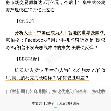
房市场交易额将达3万亿元，今后十年集中式公寓
资产规模在10万亿元左右
【CNBC】
分析人士：中国已成为人工智能的世界强国
/
扎
克伯格：Facebook把用户手机当窃听器是“阴谋
论”
/
特朗普不发表怒气冲冲的推文 美股便反弹？
【BBC视野】
机器人“入侵”人类生活
/
人为什么会脱发？
/
价值
1万美元的巧克力长啥样？
/
如何战胜时差？
[《财新周刊》印刷版，
按此优惠订阅全年
，
按此收
藏单期
，随时起刊，免费快递。]
本文共计390字 订阅后继续阅读