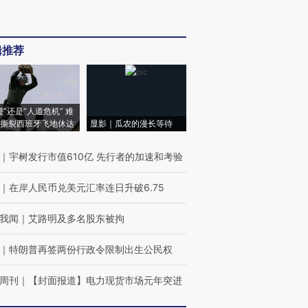
辑推荐
侵”还是“人道危机” 难
撕裂西班牙飞地休达
显影｜瓜农的漫长等待
｜
宇树发行市值610亿 先行者的加速和考验
｜
在岸人民币兑美元汇率连日升破6.75
我闻
｜
艾路明及多名股东被拘
｜
特朗普再签两份行政令限制出生公民权
周刊
｜
【封面报道】电力现货市场元年突进