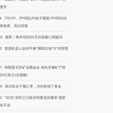
退市
4
7月CPI、PPI同比均低于预期 PPI同比结
续改善、高位回落
46
观势｜离岸信托90天补税窗口期疑问
”还是“人道危
湖北宜昌局部短时降雨
哈尔滨遭遇短时极端强降
撕裂西班牙
128毫米 紧急转移近
雨 3小时累计雨量超80毫
秘鲁纳斯
00
普渡机器人如何平衡“脚踏实地”与“仰望星
4000人
米
13人遇难
？
57
特朗普召开矿业圆桌会 拟向关键矿产投
20亿美元(含视频)
进第四届链博
【商旅对话】华住集团
技“链”接产
【特别呈现】寻找100种
CFO：不靠规模取胜，华
【特别呈
09
美日联合干预汇率，为何影响了黄金
有意思的生活方式·第三对
住三大增长引擎是什么？
有意思的
32
“90后”农民工讨薪涉刑案发回重审 因部
实不清