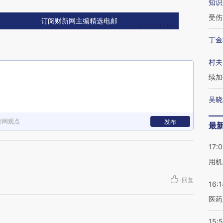
知识
受伤
订阅财新网主编精选电邮
丁金
村夫
续加
吴晓
新网观点
发布
最
17:
用机
·
回复
16:1
医药
15:5