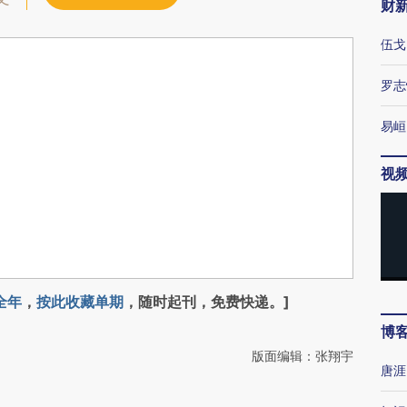
财
伍戈
罗志
易峘
视
全年
，
按此收藏单期
，随时起刊，免费快递。]
博
版面编辑：张翔宇
唐涯