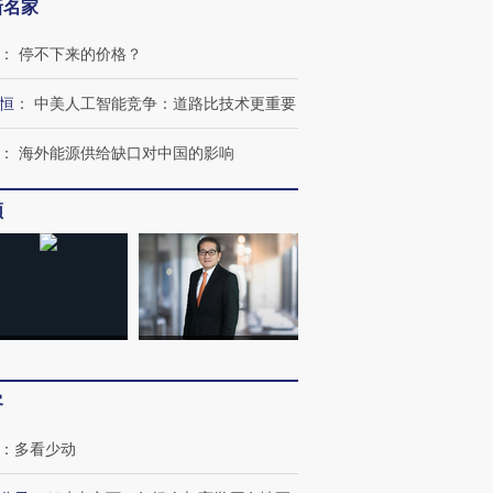
新名家
：
停不下来的价格？
恒
：
中美人工智能竞争：道路比技术更重要
：
海外能源供给缺口对中国的影响
频
客
：
多看少动