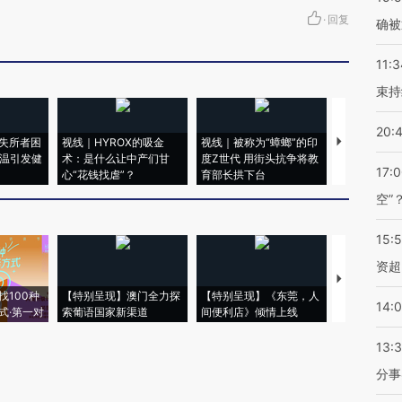
·
回复
确被
11:3
束持
20:
失所者困
视线｜HYROX的吸金
视线｜被称为“蟑螂”的印
视线｜“入侵
高温引发健
术：是什么让中产们甘
度Z世代 用街头抗争将教
机”？难民潮
17:
心“花钱找虐”？
育部长拱下台
飞地休达
空”
15:
资超
【推广】走
找100种
【特别呈现】澳门全力探
【特别呈现】《东莞，人
会，让数智科
14:
式·第一对
索葡语国家新渠道
间便利店》倾情上线
业
13:
分事