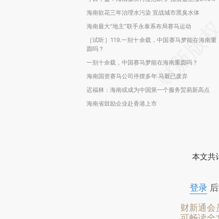
海南欲花三年治理水污染 宣战城市黑臭水体
海南最大“地主”联手永泰系布局赛马运动
［试听］119.一别十余载，中国赛马梦能在海南重
圆吗？
一别十余载，中国赛马梦能在海南重圆吗？
海南国资赛马公司停摆多年 马厩已废弃
迟福林：海南或成为中国第一个服务贸易新高点
海南省鼓励企业赴香港上市
本文共计
登录
后
财新通会
可畅读全