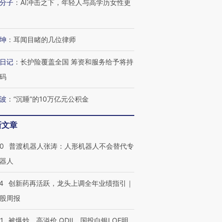
分子
：
AI冲击之下，年轻人与高学历女性更
坤
：
耳闻目睹的几位律师
日记
：
长护险覆盖全国 筹资和服务给予将持
码
波
：
“沉睡”的10万亿元公积金
新文章
00
普渡机器人张涛：人形机器人不会替代专
器人
4
创新药再活跃，龙头上调全年业绩指引｜
股周报
1
被爆炒、高溢价 QDII、国投白银LOF明