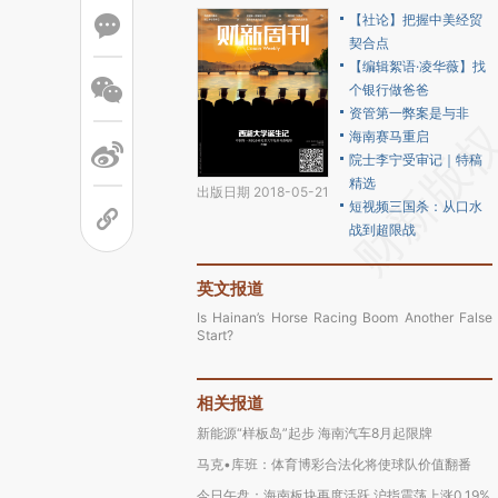
【社论】把握中美经贸
契合点
【编辑絮语·凌华薇】找
个银行做爸爸
资管第一弊案是与非
海南赛马重启
院士李宁受审记｜特稿
精选
出版日期 2018-05-21
短视频三国杀：从口水
战到超限战
英文报道
Is Hainan’s Horse Racing Boom Another False
Start?
相关报道
新能源“样板岛”起步 海南汽车8月起限牌
马克•库班：体育博彩合法化将使球队价值翻番
今日午盘：海南板块再度活跃 沪指震荡上涨0.19%