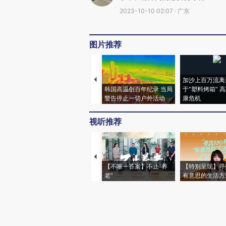
2023-10-10 02:07 · 广东
图片推荐
加沙上百万流离
韩国高温创百年纪录 当局
于“塑料烤箱” 
警告停止一切户外活动
康危机
视听推荐
【不唯一答案】不止“养
【特别呈现】寻
老”
有意思的生活方