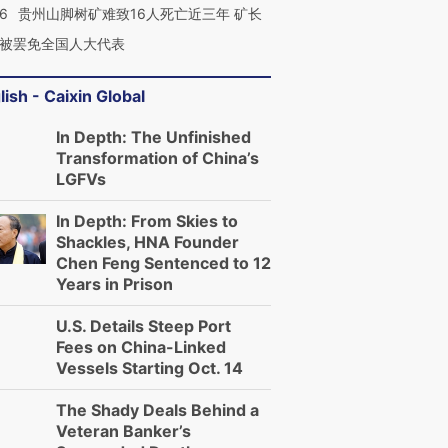
36
贵州山脚树矿难致16人死亡近三年 矿长
被罢免全国人大代表
lish - Caixin Global
In Depth: The Unfinished
Transformation of China’s
LGFVs
In Depth: From Skies to
Shackles, HNA Founder
Chen Feng Sentenced to 12
Years in Prison
U.S. Details Steep Port
Fees on China-Linked
Vessels Starting Oct. 14
The Shady Deals Behind a
Veteran Banker’s