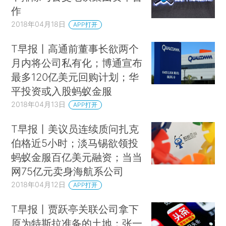
作
2018年04月18日
APP打开
T早报丨高通前董事长欲两个
月内将公司私有化；博通宣布
最多120亿美元回购计划；华
平投资或入股蚂蚁金服
2018年04月13日
APP打开
T早报丨美议员连续质问扎克
伯格近5小时；淡马锡欲领投
蚂蚁金服百亿美元融资；当当
网75亿元卖身海航系公司
2018年04月12日
APP打开
T早报丨贾跃亭关联公司拿下
原为特斯拉准备的土地；张一