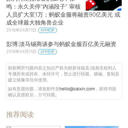
鸣：永久关停“内涵段子” 审核
人员扩大至1万；蚂蚁金服将融资90亿美元 或
成全球最大独角兽企业
2018年04月11日
APP打开
彭博:淡马锡商谈参与蚂蚁金服百亿美元融资
2018年04月11日
APP打开
财新网所刊载内容之知识产权为财新传媒及/或相关权利人
专属所有或持有。未经许可，禁止进行转载、摘编、复制及
建立镜像等任何使用。
如有意愿转载，请发邮件至
hello@caixin.com
，获得书面
确认及授权后，方可转载。
推荐阅读