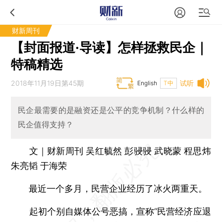
财新周刊
【封面报道·导读】怎样拯救民企｜
特稿精选
2018年11月19日第45期
试听
English
T中
民企最需要的是融资还是公平的竞争机制？什么样的
民企值得支持？
文｜财新周刊 吴红毓然 彭骎骎 武晓蒙 程思炜
朱亮韬 于海荣
最近一个多月，民营企业经历了冰火两重天。
起初个别自媒体公号恶搞，宣称“民营经济应退