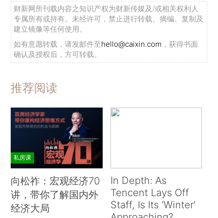
财新网所刊载内容之知识产权为财新传媒及/或相关权利人
专属所有或持有。未经许可，禁止进行转载、摘编、复制及
建立镜像等任何使用。
如有意愿转载，请发邮件至
hello@caixin.com
，获得书面
确认及授权后，方可转载。
推荐阅读
私房课
In Depth: As
向松祚：宏观经济70
Tencent Lays Off
讲，带你了解国内外
Staff, Is Its ‘Winter’
经济大局
Approaching?