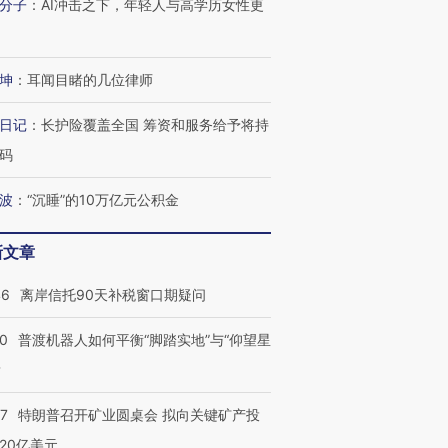
分子
：
AI冲击之下，年轻人与高学历女性更
坤
：
耳闻目睹的几位律师
日记
：
长护险覆盖全国 筹资和服务给予将持
码
波
：
“沉睡”的10万亿元公积金
新文章
46
离岸信托90天补税窗口期疑问
00
普渡机器人如何平衡“脚踏实地”与“仰望星
？
57
特朗普召开矿业圆桌会 拟向关键矿产投
20亿美元