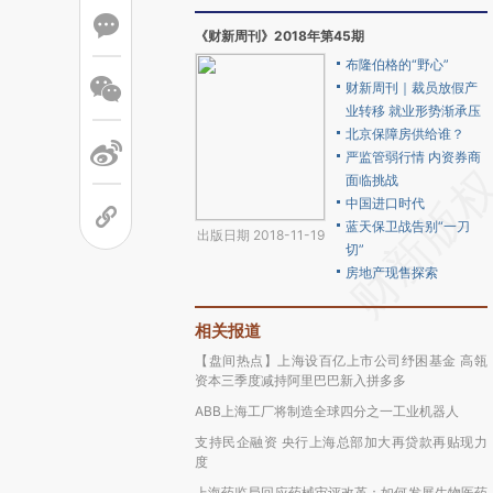
《财新周刊》2018年第45期
布隆伯格的“野心”
财新周刊｜裁员放假产
业转移 就业形势渐承压
北京保障房供给谁？
严监管弱行情 内资券商
面临挑战
中国进口时代
蓝天保卫战告别“一刀
出版日期 2018-11-19
切”
房地产现售探索
相关报道
【盘间热点】上海设百亿上市公司纾困基金 高瓴
资本三季度减持阿里巴巴新入拼多多
ABB上海工厂将制造全球四分之一工业机器人
支持民企融资 央行上海总部加大再贷款再贴现力
度
上海药监局回应药械审评改革：如何发展生物医药