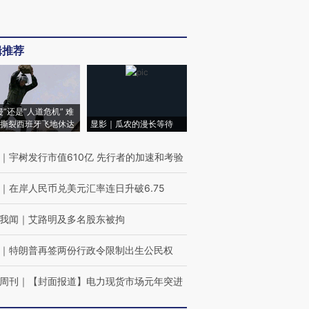
辑推荐
侵”还是“人道危机” 难
撕裂西班牙飞地休达
显影｜瓜农的漫长等待
｜
宇树发行市值610亿 先行者的加速和考验
｜
在岸人民币兑美元汇率连日升破6.75
我闻
｜
艾路明及多名股东被拘
｜
特朗普再签两份行政令限制出生公民权
周刊
｜
【封面报道】电力现货市场元年突进