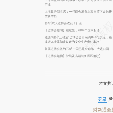
产业
上海政协副主席：一行两会筹备上海自贸区金融开
放新举措
特写|六天进博会收获了什么
【进博会趣闻】在这里，和82个国家相遇
能源内参|“三桶油”进博会合计采购848亿美元，福
建碳九泄露初步认定为安全生产责任事故
首届进博会签约不断 中国已是全球第二大进口国
【进博会趣物】智能及高端装备展区篇②
本文共计
登录
后
财新通会