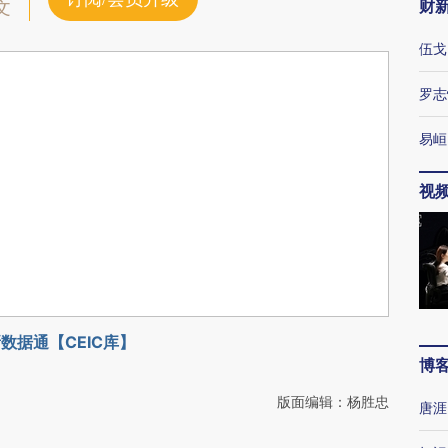
财
文
伍戈
罗志
易峘
视
数据通【CEIC库】
博
版面编辑：杨胜忠
唐涯