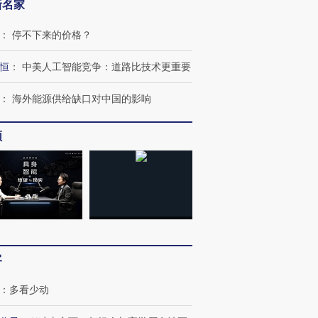
新名家
：
停不下来的价格？
恒
：
中美人工智能竞争：道路比技术更重要
：
海外能源供给缺口对中国的影响
频
客
：
多看少动