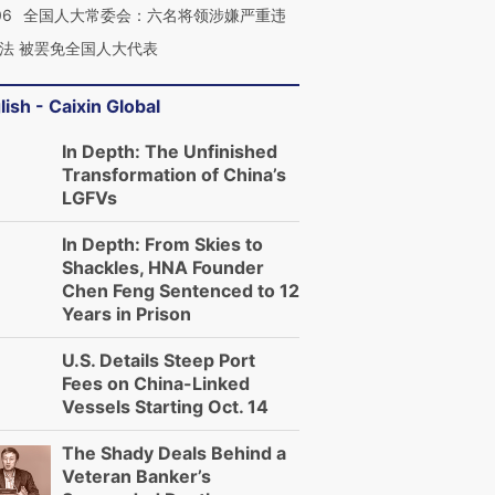
06
全国人大常委会：六名将领涉嫌严重违
法 被罢免全国人大代表
lish - Caixin Global
In Depth: The Unfinished
Transformation of China’s
LGFVs
In Depth: From Skies to
Shackles, HNA Founder
Chen Feng Sentenced to 12
Years in Prison
U.S. Details Steep Port
Fees on China-Linked
Vessels Starting Oct. 14
The Shady Deals Behind a
Veteran Banker’s