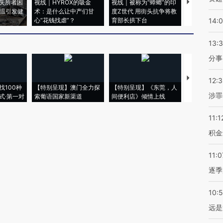
失所者困
视线｜HYROX的吸金
视线｜被称为“蟑螂”的印
视线｜“入侵
高温引发健
术：是什么让中产们甘
度Z世代 用街头抗争将教
机”？难民潮
心“花钱找虐”？
育部长拱下台
飞地休达
14:
13:
分事
【推广】走
12:
找100种
【特别呈现】澳门全力探
【特别呈现】《东莞，人
会，让数智科
涉罪
式·第一对
索葡语国家新渠道
间便利店》倾情上线
业
11:1
积金
11:0
逐季
10:
远是