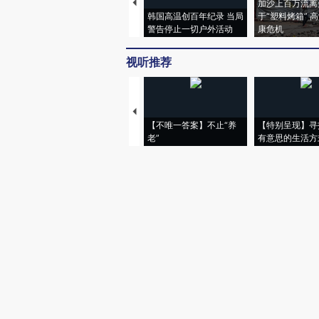
加沙上百万流离
韩国高温创百年纪录 当局
于“塑料烤箱” 
警告停止一切户外活动
康危机
视听推荐
【不唯一答案】不止“养
【特别呈现】寻
老”
有意思的生活方