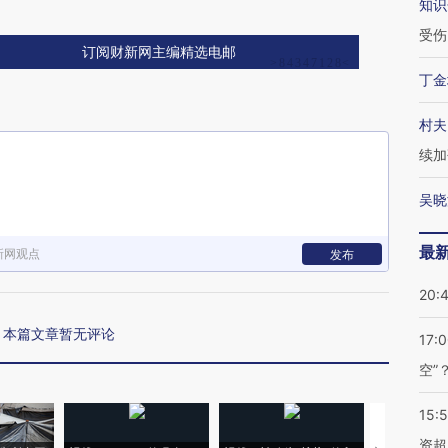
知识
受伤
订阅财新网主编精选电邮
丁金
村夫
续加
吴晓
最
新网观点
发布
20:
本篇文章暂无评论
17:
空”
15:
资超