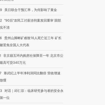
”还是“人道危
湖北宜昌局部短时降雨
哈尔滨遭遇短时极端强降
撕裂西班牙
128毫米 紧急转移近
雨 3小时累计雨量超80毫
秘鲁纳斯
09
美日联合干预汇率，为何影响了黄金
4000人
米
13人遇难
32
“90后”农民工讨薪涉刑案发回重审 因部
实不清
进第四届链博
【商旅对话】华住集团
36
贵州山脚树矿难致16人死亡近三年 矿长
技“链”接产
【特别呈现】寻找100种
CFO：不靠规模取胜，华
【特别呈
被罢免全国人大代表
有意思的生活方式·第三对
住三大增长引擎是什么？
有意思的
2
非京籍五环内购房社保降至一年 北京市公
最高可贷340万元
7
寒武纪上半年净利润同比翻倍 营收增速
放缓
53
对话｜邱仁宗：临床研究参与者的安全永
第一位