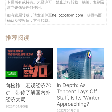
专属所有或持有。未经许可，禁止进行转载、摘编、复制及
建立镜像等任何使用。
如有意愿转载，请发邮件至
hello@caixin.com
，获得书面
确认及授权后，方可转载。
推荐阅读
私房课
In Depth: As
向松祚：宏观经济70
Tencent Lays Off
讲，带你了解国内外
Staff, Is Its ‘Winter’
经济大局
Approaching?
2022年04月06日
2022年04月01日