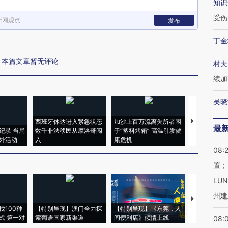
知识
受伤
新网观点
发布
丁金
本篇文章暂无评论
村夫
续加
吴晓
西班牙休达进入紧急状态
加沙上百万流离失所者困
视线｜HYR
最
纪录 当局
数千非法移民从摩洛哥闯
于“塑料烤箱” 高温引发健
术：是什么
外活动
入
康危机
心“花钱找虐
08:
置；
LU
州建
【推广】走
找100种
【特别呈现】澳门全力探
【特别呈现】《东莞，人
会，让数智科
式·第一对
索葡语国家新渠道
间便利店》倾情上线
业
08: