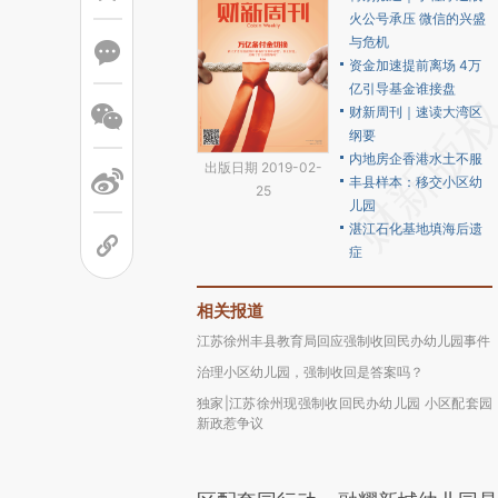
火公号承压 微信的兴盛
与危机
资金加速提前离场 4万
亿引导基金谁接盘
财新周刊｜速读大湾区
纲要
内地房企香港水土不服
出版日期 2019-02-
丰县样本：移交小区幼
25
儿园
湛江石化基地填海后遗
症
相关报道
江苏徐州丰县教育局回应强制收回民办幼儿园事件
治理小区幼儿园，强制收回是答案吗？
独家|江苏徐州现强制收回民办幼儿园 小区配套园
新政惹争议