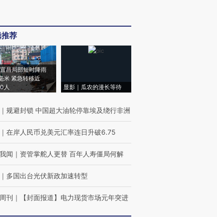
辑推荐
宜昌局部短时降雨
8毫米 紧急转移近
00人
显影｜瓜农的漫长等待
｜
规避封锁 中国超大油轮停靠埃及绕行非洲
｜
在岸人民币兑美元汇率连日升破6.75
我闻
｜
资管掌舵人更替 百年人寿僵局何解
｜
多国出台光伏新政加速转型
周刊
｜
【封面报道】电力现货市场元年突进