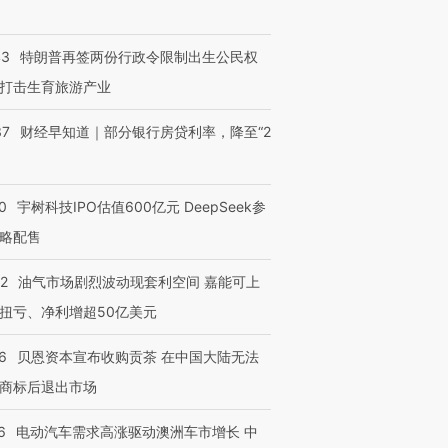
43
特朗普再签两份行政令限制出生公民权
打击生育旅游产业
37
财经早知道｜部分银行房贷利率，降至“2
0
宇树科技IPO估值600亿元 DeepSeek参
略配售
22
油气市场剧烈波动现套利空间 嘉能可上
扭亏、净利增超50亿美元
6
贝恩资本宣布收购贡茶 在中国大陆无法
商标后退出市场
6
电动汽车需求高涨驱动澳洲车市增长 中