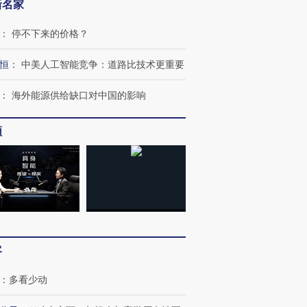
新名家
：
停不下来的价格？
恒
：
中美人工智能竞争：道路比技术更重要
：
海外能源供给缺口对中国的影响
频
客
：
多看少动