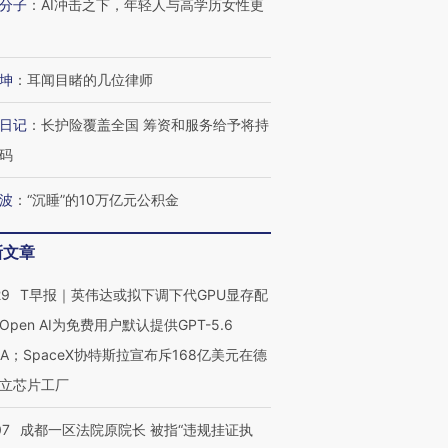
分子
：
AI冲击之下，年轻人与高学历女性更
坤
：
耳闻目睹的几位律师
日记
：
长护险覆盖全国 筹资和服务给予将持
码
波
：
“沉睡”的10万亿元公积金
OX的吸金
马航飞行员跨国走私7万
视线｜被称为“蟑螂”的印
新文章
让中产们甘
粒摇头丸 尿检体内含3种
度Z世代 用街头抗争将教
秘鲁纳斯
”？
毒品
育部长拱下台
13人遇难
29
T早报｜英伟达或拟下调下代GPU显存配
Open AI为免费用户默认提供GPT-5.6
NA；SpaceX协特斯拉宣布斥168亿美元在德
立芯片工厂
进第四届链博
【商旅对话】华住集团
技“链”接产
【特别呈现】寻找100种
CFO：不靠规模取胜，华
【特别呈
有意思的生活方式·第三对
住三大增长引擎是什么？
有意思的
07
成都一区法院原院长 被指“违规挂证执