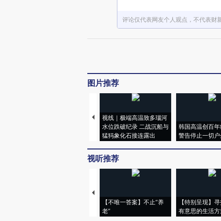
评论仅代表网友个人观点，不代表财
图片推荐
视线｜极端高温致多瑙河
水位跌破纪录 二战沉船与
韩国高温创百年
猛犸象化石接连露出
警告停止一切户
视听推荐
【不唯一答案】不止“养
【特别呈现】寻
老”
有意思的生活方