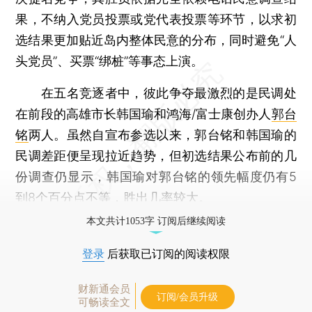
果，不纳入党员投票或党代表投票等环节，以求初
选结果更加贴近岛内整体民意的分布，同时避免“人
头党员”、买票“绑桩”等事态上演。
在五名竞逐者中，彼此争夺最激烈的是民调处
在前段的高雄市长韩国瑜和鸿海/富士康创办人
郭台
铭
两人。虽然自宣布参选以来，郭台铭和韩国瑜的
民调差距便呈现拉近趋势，但初选结果公布前的几
份调查仍显示，韩国瑜对郭台铭的领先幅度仍有5
到8个百分点不等，胜出几率较大。
本文共计1053字 订阅后继续阅读
登录
后获取已订阅的阅读权限
财新通会员
订阅/会员升级
可畅读全文