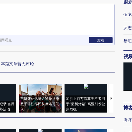
财
伍戈
罗志
新网观点
发布
易峘
视
本篇文章暂无评论
西班牙休达进入紧急状态
加沙上百万流离失所者困
马航飞行员
纪录 当局
数千非法移民从摩洛哥闯
于“塑料烤箱” 高温引发健
粒摇头丸 尿
博
外活动
入
康危机
毒品
唐涯