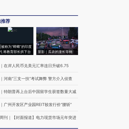
辑推荐
|被称为“蟑螂”的印度
代 将教育部长拱下台
显影｜瓜农的漫长等待
｜
在岸人民币兑美元汇率连日升破6.75
｜
河南“三支一扶”考试舞弊 警方介入侦查
｜
特朗普再上台后中国留学生获签数量大减
｜
广州开发区产业园REIT较发行价“腰斩”
周刊
｜
【封面报道】电力现货市场元年突进