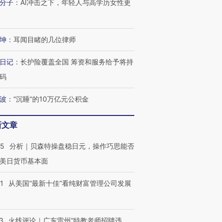
分子
：
AI冲击之下，年轻人与高学历女性更
进第四届链博
【商旅对话】华住集团
技“链”接产
【特别呈现】寻找100种
CFO：不靠规模取胜，华
【特别呈
有意思的生活方式·第三对
住三大增长引擎是什么？
有意思的
坤
：
耳闻目睹的几位律师
日记
：
长护险覆盖全国 筹资和服务给予将持
码
波
：
“沉睡”的10万亿元公积金
新文章
05
分析｜贝森特操盘稳日元，操作巧思能否
美日货币基本面
1
从美国“最新十佳”看纯财富管理公司发展
3
火线评论｜广东雷州“特教老师招聘违