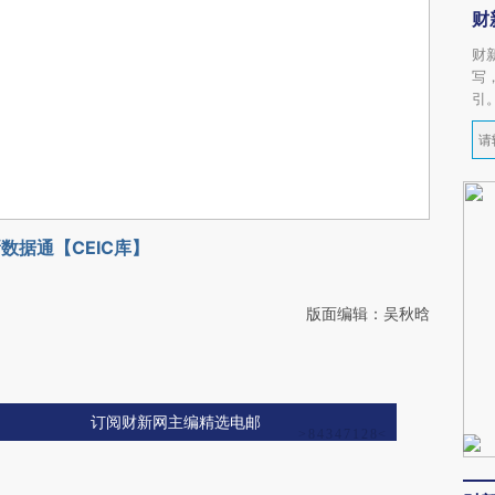
财
财
写
引
数据通【CEIC库】
版面编辑：吴秋晗
订阅财新网主编精选电邮