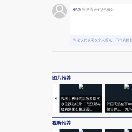
登录
后发表评论得积分
评论仅代表网友个人观点，不代表财
图片推荐
视线｜极端高温致多瑙河
水位跌破纪录 二战沉船与
韩国高温创百年
猛犸象化石接连露出
警告停止一切户
视听推荐