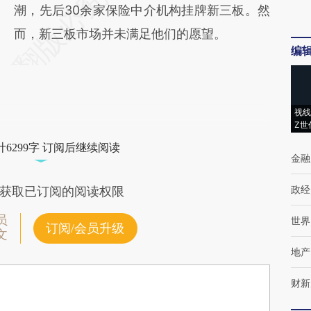
潮，先后30余家保险中介机构挂牌新三板。然
而，新三板市场并未满足他们的愿望。
编
视线
Z世
6299字 订阅后继续阅读
金融
政经
获取已订阅的阅读权限
员
世界
订阅/会员升级
文
地产
财新