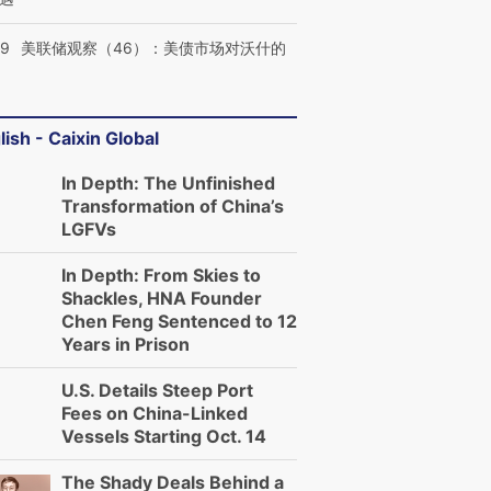
39
美联储观察（46）：美债市场对沃什的
lish - Caixin Global
In Depth: The Unfinished
Transformation of China’s
LGFVs
In Depth: From Skies to
Shackles, HNA Founder
Chen Feng Sentenced to 12
Years in Prison
U.S. Details Steep Port
Fees on China-Linked
Vessels Starting Oct. 14
The Shady Deals Behind a