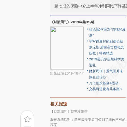
超七成的保险中介上半年净利同比下降甚
《财新周刊》2019年第39期
社论|如何应对“自找的衰
退”
字写得最好的副部长获
刑无期 质检高官魏传忠
折戟｜特稿精选
2019诺贝尔自然科学奖
巡礼
财新周刊｜景气回升未
出版日期 2019-10-14
振企业信心
万亿创投基金A股劫
交易所进化有几条路？
相关报道
【财新周刊】新三板谋变
股转系统徐明：新三板投资者门槛到了非改不可的
程度