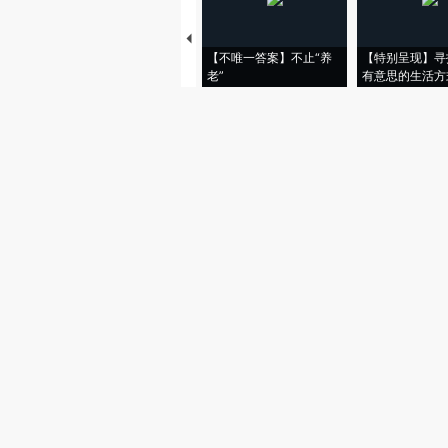
【不唯一答案】不止“养
【特别呈现】寻
老”
有意思的生活方