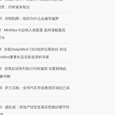
很雷，仍有诸多疑点
05
控制陷阱：组织为什么会越管越胖
1
MiniMax今起纳入港股通 盘间涨幅最高
77%
4
谷歌DeepMind CEO哈萨比斯卸任 转任
epMind董事长及谷歌首席科学家
6
侦查起诉审判执行均有漏洞 涉案财物处
象何解
58
罗兰贝格：全球汽车市场逐渐区域化已成
50
盛松成：房地产转型发展应把握好楼宇经
遇