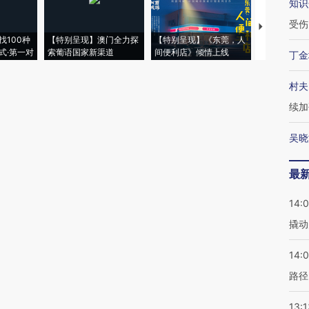
知识
受伤
【推广】走
找100种
【特别呈现】澳门全力探
【特别呈现】《东莞，人
会，让数智科
式·第一对
索葡语国家新渠道
间便利店》倾情上线
业
丁金
村夫
续加
吴晓
最
14:
撬动
14:0
路径
13:1