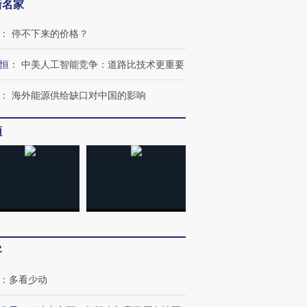
新名家
：
停不下来的价格？
恒
：
中美人工智能竞争：道路比技术更重要
：
海外能源供给缺口对中国的影响
频
跨国走私7万
视线｜HY
检体内含3种
泽连斯基密集出访美英 索
秘鲁纳斯卡观光飞机坠毁
术：是什
客
要防空导弹“救急”
13人遇难
心“花钱找
：
多看少动