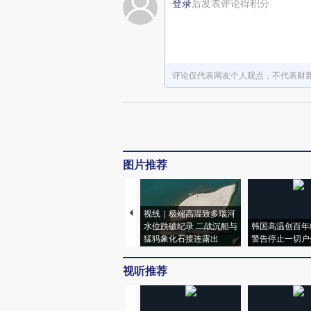
登录
后发表评论得积分
评论仅代表网友个人观点，不代表财
图片推荐
视线｜极端高温致多瑙河
水位跌破纪录 二战沉船与
韩国高温创百年
猛犸象化石接连露出
警告停止一切户
视听推荐