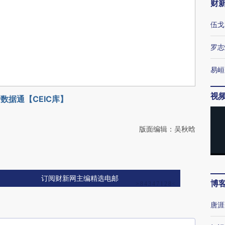
财
伍戈
罗志
易峘
视
数据通【CEIC库】
版面编辑：吴秋晗
订阅财新网主编精选电邮
博
唐涯