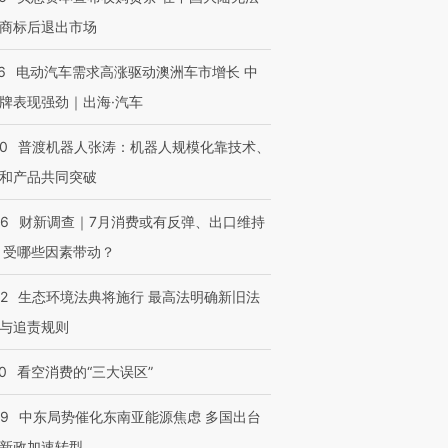
进第四届链博
【商旅对话】华住集团
商标后退出市场
技“链”接产
【特别呈现】寻找100种
CFO：不靠规模取胜，华
【特别呈
有意思的生活方式·第三对
住三大增长引擎是什么？
有意思的
6
电动汽车需求高涨驱动澳洲车市增长 中
牌表现强劲｜出海·汽车
00
普渡机器人张涛：机器人规模化靠技术、
和产品共同突破
56
财新调查｜7月消费或有反弹、出口维持
 受哪些因素带动？
42
生态环境法典将施行 最高法明确新旧法
与追责规则
0
看空消费的“三大误区”
59
中东局势催化东南亚能源焦虑 多国出台
新政加速转型