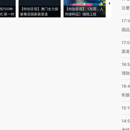
【推广】走
注册
找100种
【特别呈现】澳门全力探
【特别呈现】《东莞，人
会，让数智科
式·第一对
索葡语国家新渠道
间便利店》倾情上线
业
17:1
国品
17:
渠道
16:
强劲
16:
衔接
15:1
14:
光伏