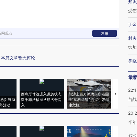
知识
受伤
丁金
新网观点
发布
村夫
续加
本篇文章暂无评论
吴晓
最
22:1
西班牙休达进入紧急状态
加沙上百万流离失所者困
视线｜HYR
与战
纪录 当局
数千非法移民从摩洛哥闯
于“塑料烤箱” 高温引发健
术：是什么
外活动
入
康危机
心“花钱找虐
20:
半年
17:2