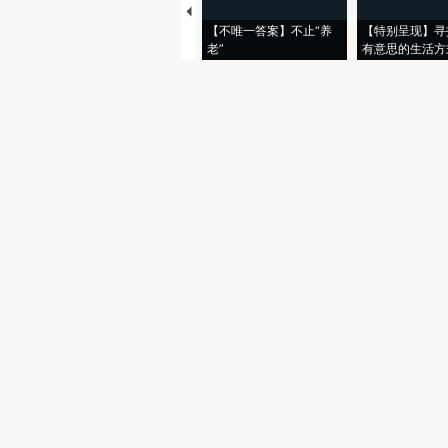
【不唯一答案】不止“养
【特别呈现】寻
老”
有意思的生活方