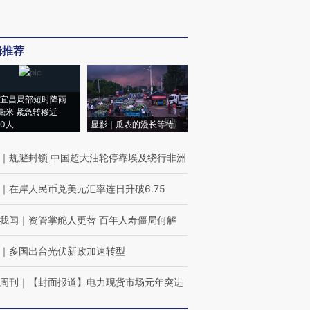
辑推荐
宜昌局部短时降雨
8毫米 紧急转移近
00人
显影｜瓜农的漫长等待
｜
规避封锁 中国超大油轮停靠埃及绕行非洲
｜
在岸人民币兑美元汇率连日升破6.75
我闻
｜
资管掌舵人更替 百年人寿僵局何解
｜
多国出台光伏新政加速转型
周刊
｜
【封面报道】电力现货市场元年突进