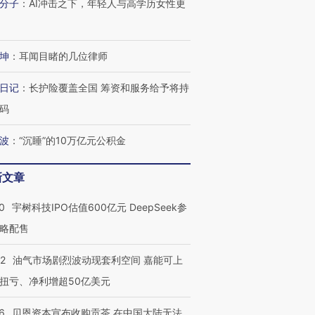
分子
：
AI冲击之下，年轻人与高学历女性更
坤
：
耳闻目睹的几位律师
日记
：
长护险覆盖全国 筹资和服务给予将持
码
波
：
“沉睡”的10万亿元公积金
新文章
0
宇树科技IPO估值600亿元 DeepSeek参
OX的吸金
马航飞行员跨国走私7万
视线｜被称为“蟑螂”的印
略配售
让中产们甘
粒摇头丸 尿检体内含3种
度Z世代 用街头抗争将教
秘鲁纳斯
”？
毒品
育部长拱下台
13人遇难
22
油气市场剧烈波动现套利空间 嘉能可上
扭亏、净利增超50亿美元
6
贝恩资本宣布收购贡茶 在中国大陆无法