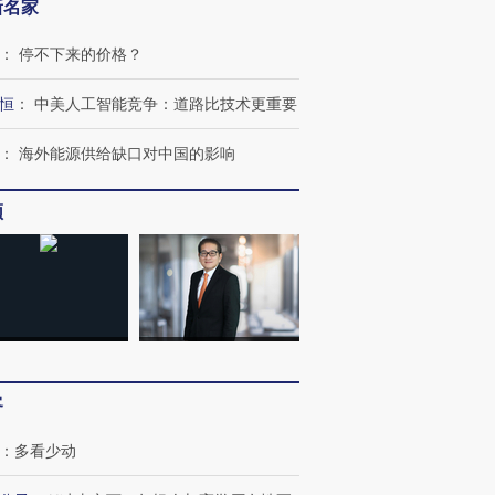
新名家
：
停不下来的价格？
恒
：
中美人工智能竞争：道路比技术更重要
：
海外能源供给缺口对中国的影响
频
客
：
多看少动