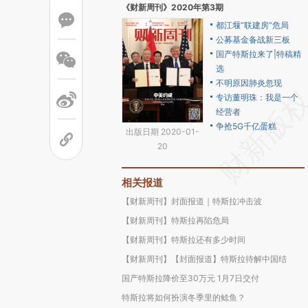
《财新周刊》2020年第3期
都江堰“联建房”危局
公募基金备战新三板
国产特斯拉来了|特稿精
选
不明原因肺炎忽现
专访董明珠：我是一个
经营者
争抢5G千亿蛋糕
出版日期 2020-01-
20
相关报道
【财新周刊】封面报道｜特斯拉冲击波
【财新周刊】特斯拉再陷危局
【财新周刊】特斯拉还有多少时间
【财新周刊】【封面报道】特斯拉待解中国结
国产特斯拉降价至30万元 1月7日交付
特斯拉将如何扮演冬季里的鲶鱼？