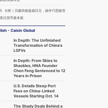
05
分析｜贝森特操盘稳日元，操作巧思能否
美日货币基本面
lish - Caixin Global
In Depth: The Unfinished
Transformation of China’s
LGFVs
In Depth: From Skies to
Shackles, HNA Founder
Chen Feng Sentenced to 12
Years in Prison
U.S. Details Steep Port
Fees on China-Linked
Vessels Starting Oct. 14
The Shady Deals Behind a