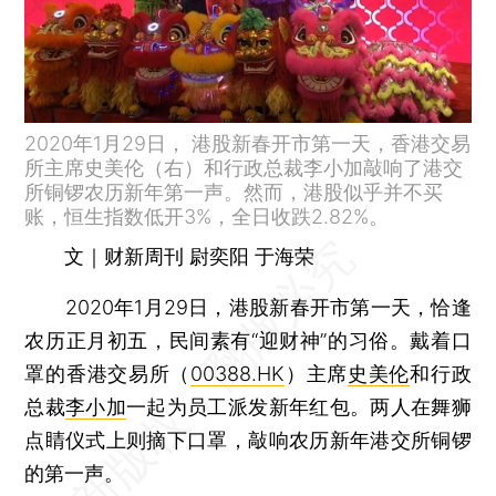
2020年1月29日， 港股新春开市第一天，香港交易
所主席史美伦（右）和行政总裁李小加敲响了港交
所铜锣农历新年第一声。然而，港股似乎并不买
账，恒生指数低开3%，全日收跌2.82%。
文｜财新周刊 尉奕阳 于海荣
2020年1月29日，港股新春开市第一天，恰逢
农历正月初五，民间素有“迎财神”的习俗。戴着口
罩的香港交易所（
00388.HK
）主席
史美伦
和行政
总裁
李小加
一起为员工派发新年红包。两人在舞狮
点睛仪式上则摘下口罩，敲响农历新年港交所铜锣
的第一声。