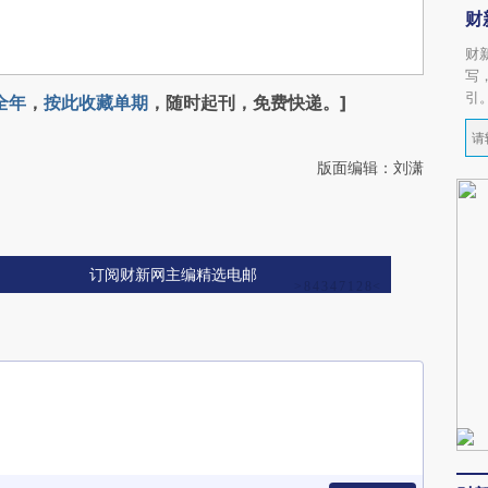
财
财
写
引
全年
，
按此收藏单期
，随时起刊，免费快递。]
版面编辑：刘潇
订阅财新网主编精选电邮