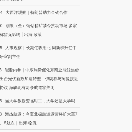
44
大西洋观察｜特朗普助力金砖合作
40
刚果（金）铜钴精矿禁令扰动市场 多家
称暂无影响 | 出海·政策
25
人事观察｜长期任职湖北 周新群升任中
研室副主任
3
能源内参｜中东局势催化东南亚能源焦虑
出台光伏新政加速转型；伊朗称与阿曼接近
协议 海峡现有两条航道将关闭
6
当大学教授变临时工，大学还是大学吗
8
海杰航运：今夏北极航道运营将扩大至7
、8航次｜出海·物流