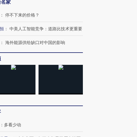
新名家
：
停不下来的价格？
恒
：
中美人工智能竞争：道路比技术更重要
：
海外能源供给缺口对中国的影响
频
OX的吸金
马航飞行员跨国走私7万
视线｜被称为“蟑螂”的印
让中产们甘
粒摇头丸 尿检体内含3种
度Z世代 用街头抗争将教
秘鲁纳斯
”？
毒品
育部长拱下台
13人遇难
客
：
多看少动
进第四届链博
【商旅对话】华住集团
技“链”接产
【特别呈现】寻找100种
CFO：不靠规模取胜，华
【特别呈