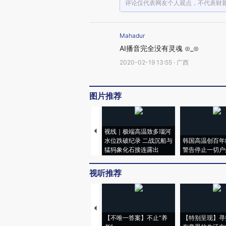
评论仅代表网友个人观点，不代表财
Mahadur
AI播音完全没有灵魂 ⊙_⊙
2020-02-19 13:55 · 广西
图片推荐
视线｜极端高温致多瑙河
水位跌破纪录 二战沉船与
韩国高温创百年
猛犸象化石接连露出
警告停止一切户
视听推荐
【不唯一答案】不止“养
【特别呈现】寻