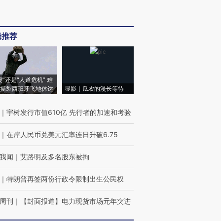
辑推荐
侵”还是“人道危机” 难
撕裂西班牙飞地休达
显影｜瓜农的漫长等待
｜
宇树发行市值610亿 先行者的加速和考验
｜
在岸人民币兑美元汇率连日升破6.75
我闻
｜
艾路明及多名股东被拘
｜
特朗普再签两份行政令限制出生公民权
周刊
｜
【封面报道】电力现货市场元年突进