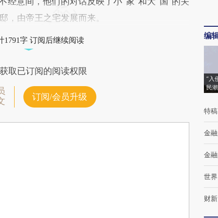
不经意间，他们的对话反映了小“家”和大“国”的关
邸，由帝王之宅发展而来。
编
1791字 订阅后继续阅读
获取已订阅的阅读权限
“入
民潮
员
订阅/会员升级
文
特稿
金融
金融
世界
财新