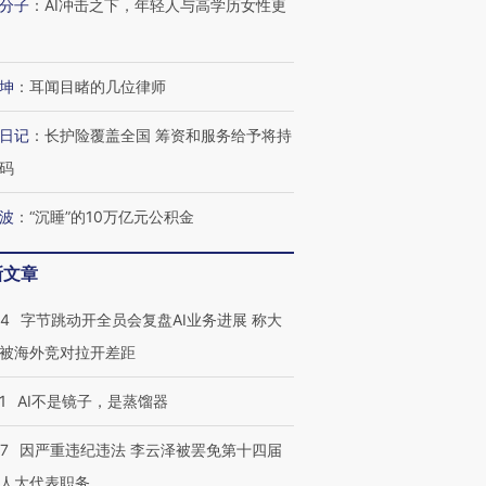
有意思的生活方式·第三对
住三大增长引擎是什么？
有意思的
分子
：
AI冲击之下，年轻人与高学历女性更
坤
：
耳闻目睹的几位律师
日记
：
长护险覆盖全国 筹资和服务给予将持
码
波
：
“沉睡”的10万亿元公积金
新文章
44
字节跳动开全员会复盘AI业务进展 称大
被海外竞对拉开差距
1
AI不是镜子，是蒸馏器
07
因严重违纪违法 李云泽被罢免第十四届
人大代表职务