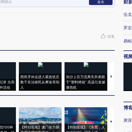
财
新网观点
发布
伍戈
罗志
·
回复
易峘
视
西班牙休达进入紧急状态
加沙上百万流离失所者困
视线｜HYR
纪录 当局
数千非法移民从摩洛哥闯
于“塑料烤箱” 高温引发健
术：是什么
外活动
入
康危机
心“花钱找虐
博
唐涯
【推广】走
找100种
【特别呈现】澳门全力探
【特别呈现】《东莞，人
会，让数智科