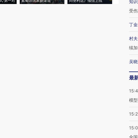
式·第一对
索葡语国家新渠道
间便利店》倾情上线
业
知识
受伤
丁金
村夫
续加
吴晓
最
15:
模型
15:2
15:
全国