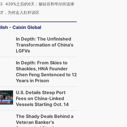
53
439%之后的6天：被硅谷和华尔街追捧
才，为何走入杠杆误区
lish - Caixin Global
In Depth: The Unfinished
Transformation of China’s
LGFVs
In Depth: From Skies to
Shackles, HNA Founder
Chen Feng Sentenced to 12
Years in Prison
U.S. Details Steep Port
Fees on China-Linked
Vessels Starting Oct. 14
The Shady Deals Behind a
Veteran Banker’s