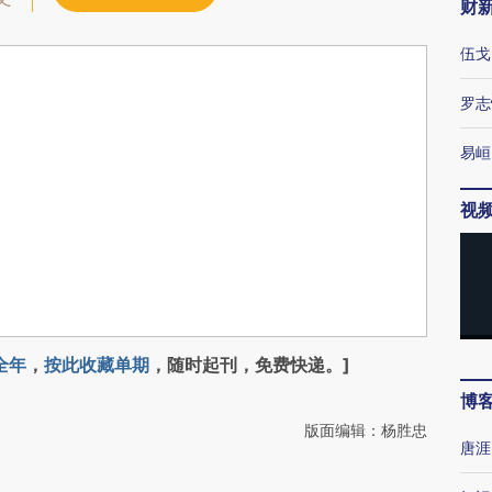
财
伍戈
罗志
易峘
视
全年
，
按此收藏单期
，随时起刊，免费快递。]
博
版面编辑：杨胜忠
唐涯