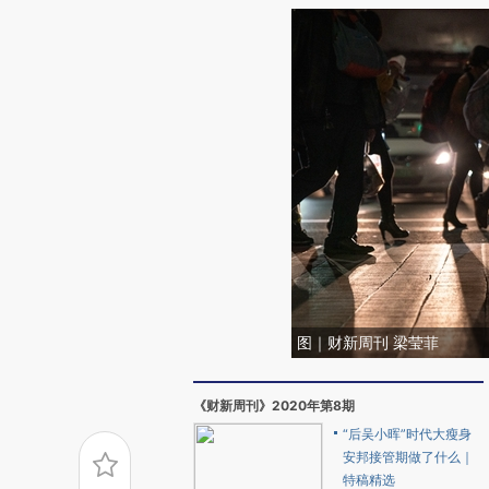
图｜财新周刊 梁莹菲
《财新周刊》2020年第8期
“后吴小晖”时代大瘦身
安邦接管期做了什么｜
特稿精选