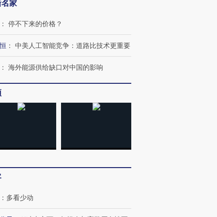
新名家
：
停不下来的价格？
恒
：
中美人工智能竞争：道路比技术更重要
：
海外能源供给缺口对中国的影响
频
客
：
多看少动