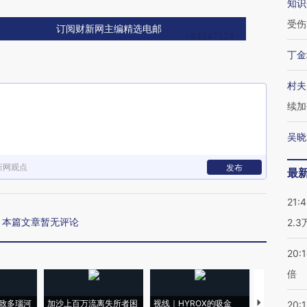
知识
受伤
订阅财新网主编精选电邮
丁金
村夫
续加
吴晓
新网观点
发布
最
21:
本篇文章暂无评论
2.
20:
倍
致多瑙河
加沙上百万流离失所者困
视线｜HYROX的吸金
马航飞行员
20:1