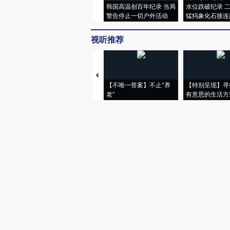
韩国高温创百年纪录 当局
水位跌破纪录 
警告停止一切户外活动
猛犸象化石接连
视听推荐
【不唯一答案】不止“养
【特别呈现】寻
老”
有意思的生活方