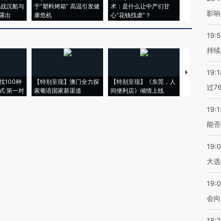
二战沉船与
于“塑料烤箱” 高温引发健
术：是什么让中产们甘
粒摇头丸 尿
影响
露出
康危机
心“花钱找虐”？
毒品
19:5
持续
19:1
【推广】走
找100种
【特别呈现】澳门全力探
【特别呈现】《东莞，人
会，让数智科
过7
式·第一对
索葡语国家新渠道
间便利店》倾情上线
业
19:1
能否
19:
大选
19:0
会向
18: