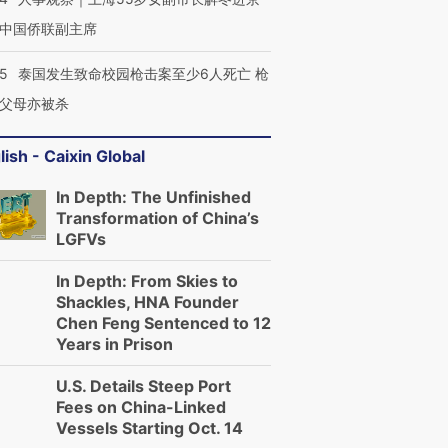
中国侨联副主席
45
泰国发生致命校园枪击案至少6人死亡 枪
父母亦被杀
lish - Caixin Global
In Depth: The Unfinished
Transformation of China’s
LGFVs
In Depth: From Skies to
Shackles, HNA Founder
Chen Feng Sentenced to 12
Years in Prison
U.S. Details Steep Port
Fees on China-Linked
Vessels Starting Oct. 14