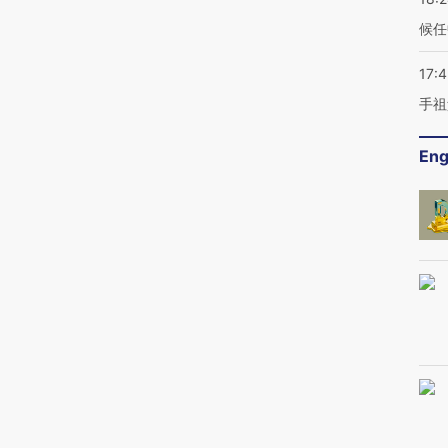
候任
17:
手祖
Eng