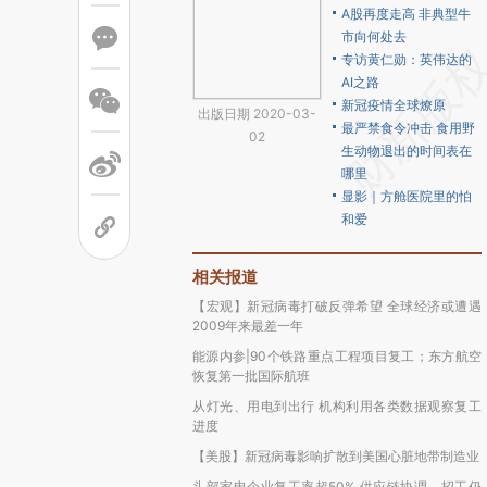
A股再度走高 非典型牛
市向何处去
专访黄仁勋：英伟达的
AI之路
新冠疫情全球燎原
出版日期 2020-03-
最严禁食令冲击 食用野
02
生动物退出的时间表在
哪里
显影｜方舱医院里的怕
和爱
相关报道
【宏观】新冠病毒打破反弹希望 全球经济或遭遇
2009年来最差一年
能源内参|90个铁路重点工程项目复工；东方航空
恢复第一批国际航班
从灯光、用电到出行 机构利用各类数据观察复工
进度
【美股】新冠病毒影响扩散到美国心脏地带制造业
头部家电企业复工率超50% 供应链协调、招工仍