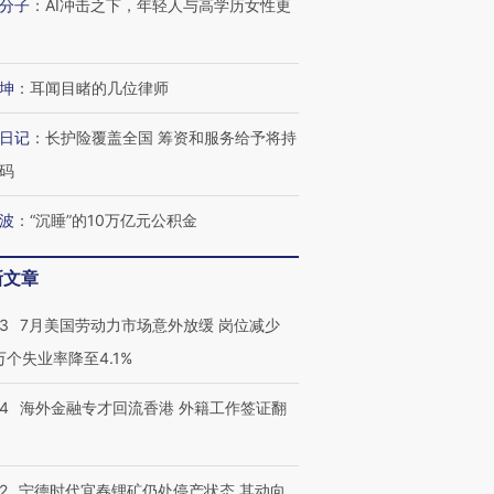
分子
：
AI冲击之下，年轻人与高学历女性更
坤
：
耳闻目睹的几位律师
日记
：
长护险覆盖全国 筹资和服务给予将持
码
波
：
“沉睡”的10万亿元公积金
新文章
43
7月美国劳动力市场意外放缓 岗位减少
3万个失业率降至4.1%
14
海外金融专才回流香港 外籍工作签证翻
跨国走私7万
视线｜被称为“蟑螂”的印
视线｜“入侵”还是“人道危
2
宁德时代宜春锂矿仍处停产状态 其动向