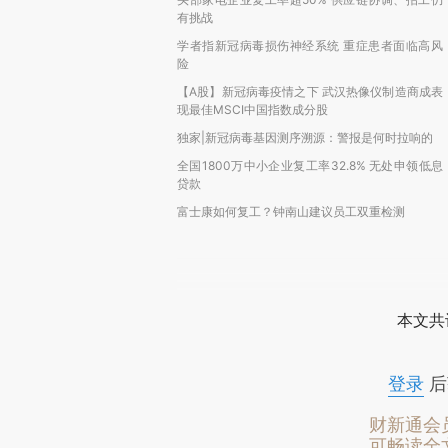
有挑战
学者指新冠病毒损伤神经系统 重症患者面临高风
险
【A股】新冠病毒疫情之下 武汉热像仪制造商成表
现最佳MSCI中国指数成分股
独家|新冠病毒基因测序溯源：警报是何时拉响的
全国1800万中小企业复工率32.8% 无处申领低息
贷款
富士康如何复工？钟南山建议员工双重检测
本文共
登录
后
财新通会
可畅读全