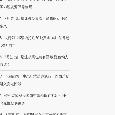
检体内含3种
度Z世代 用街头抗争将教
机”？难民潮撕裂西班牙
秘鲁纳斯
国内锂资源供需格局
育部长拱下台
飞地休达
13人遇难
1
7月进出口增速高位放缓，价格驱动还能
多久
8
央行7月继续增持近20吨黄金 累计储备超
进第四届链博
【商旅对话】华住集团
技“链”接产
【特别呈现】寻找100种
CFO：不靠规模取胜，华
【特别呈
600万盎司
有意思的生活方式·第三对
住三大增长引擎是什么？
有意思的
5
7月进出口增速从高位略有回落 涨价动力
持续？
07
下周前瞻：生态环境法典施行；巴西总统
进入竞选阶段
1
特朗普坚称美国防空弹药库存充足 但不
乌克兰提供更多
24
人事观察｜上海55岁女副市长解冬进京