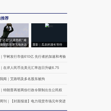
辑推荐
侵”还是“人道危机” 难
撕裂西班牙飞地休达
显影｜瓜农的漫长等待
｜
宇树发行市值610亿 先行者的加速和考验
｜
在岸人民币兑美元汇率连日升破6.75
我闻
｜
艾路明及多名股东被拘
｜
特朗普再签两份行政令限制出生公民权
周刊
｜
【封面报道】电力现货市场元年突进