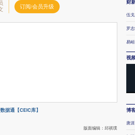
财
员
订阅/会员升级
文
伍戈
罗志
易峘
视
数据通【CEIC库】
博
唐涯
版面编辑：邱祺璞