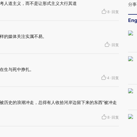
考人道主义，而不是让形式主义大行其道
分事
8
·
回复
Eng
样的媒体关注实属不易。
·
回复
在生与死中挣扎。
4
·
回复
被历史的浪潮冲走，总得有人收拾河岸边留下来的东西”被冲走
8
·
回复