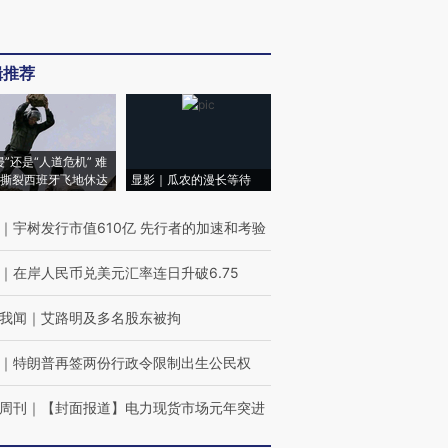
辑推荐
侵”还是“人道危机” 难
撕裂西班牙飞地休达
显影｜瓜农的漫长等待
｜
宇树发行市值610亿 先行者的加速和考验
｜
在岸人民币兑美元汇率连日升破6.75
我闻
｜
艾路明及多名股东被拘
｜
特朗普再签两份行政令限制出生公民权
周刊
｜
【封面报道】电力现货市场元年突进