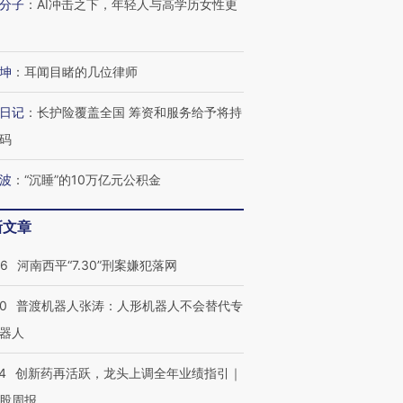
分子
：
AI冲击之下，年轻人与高学历女性更
坤
：
耳闻目睹的几位律师
日记
：
长护险覆盖全国 筹资和服务给予将持
码
波
：
“沉睡”的10万亿元公积金
新文章
26
河南西平“7.30”刑案嫌犯落网
00
普渡机器人张涛：人形机器人不会替代专
器人
4
创新药再活跃，龙头上调全年业绩指引｜
股周报