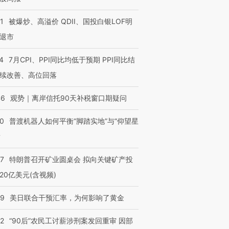
1
被爆炒、高溢价 QDII、国投白银LOF明
退市
4
7月CPI、PPI同比均低于预期 PPI同比结
续改善、高位回落
46
观势｜离岸信托90天补税窗口期疑问
00
普渡机器人如何平衡“脚踏实地”与“仰望星
？
57
特朗普召开矿业圆桌会 拟向关键矿产投
20亿美元(含视频)
09
美日联合干预汇率，为何影响了黄金
32
“90后”农民工讨薪涉刑案发回重审 因部