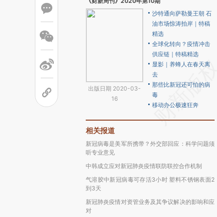
《财新周刊》2020年第10期
沙特通向萨勒曼王朝 石
油市场惊涛拍岸｜特稿
精选
全球化转向？疫情冲击
供应链｜特稿精选
显影｜养蜂人在春天离
去
那些比新冠还可怕的病
出版日期 2020-03-
毒
16
移动办公极速狂奔
相关报道
新冠病毒是美军所携带？外交部回应：科学问题须
听专业意见
中韩成立应对新冠肺炎疫情联防联控合作机制
气溶胶中新冠病毒可存活3小时 塑料不锈钢表面2
到3天
新冠肺炎疫情对资管业务及其争议解决的影响和应
对