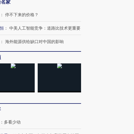
新名家
：
停不下来的价格？
恒
：
中美人工智能竞争：道路比技术更重要
：
海外能源供给缺口对中国的影响
频
客
：
多看少动