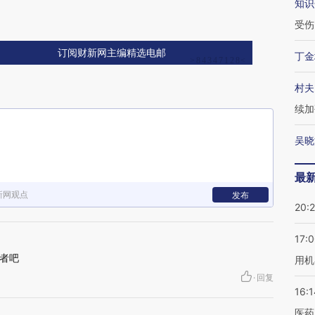
知识
受伤
订阅财新网主编精选电邮
丁金
村夫
续加
吴晓
最
新网观点
发布
20:
17:
者吧
用机
·
回复
16:1
医药