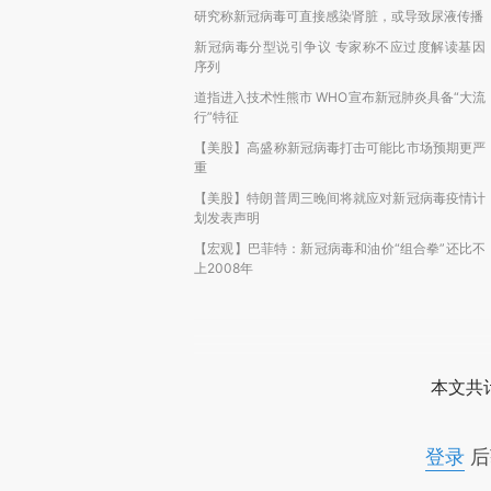
研究称新冠病毒可直接感染肾脏，或导致尿液传播
新冠病毒分型说引争议 专家称不应过度解读基因
序列
道指进入技术性熊市 WHO宣布新冠肺炎具备“大流
行”特征
【美股】高盛称新冠病毒打击可能比市场预期更严
重
【美股】特朗普周三晚间将就应对新冠病毒疫情计
划发表声明
【宏观】巴菲特：新冠病毒和油价“组合拳”还比不
上2008年
本文共计
登录
后