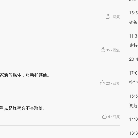
15:5
·
回复
确被
11:3
束持
12
·
回复
20:
17:
家新闻媒体，财新和其他。
空”
20
·
回复
15:
资超
重点是蜂蜜会不会涨价。
4
·
回复
14:
13: