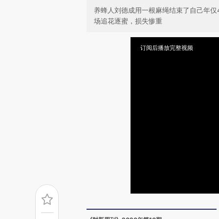
养蜂人刘德成用一根麻绳结束了自己年仅
场追花逐蜜，损失惨重
订阅后播放完整视频