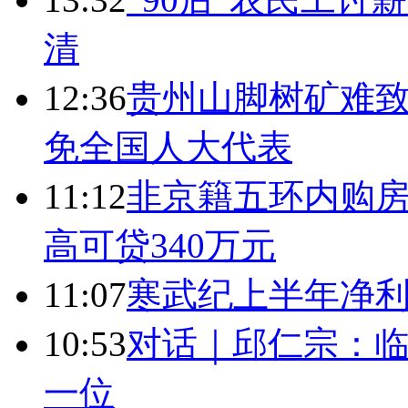
清
12:36
贵州山脚树矿难致
免全国人大代表
11:12
非京籍五环内购房
高可贷340万元
11:07
寒武纪上半年净利
10:53
对话｜邱仁宗：
一位