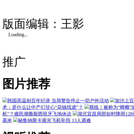
版面编辑：王影
Loading...
推广
图片推荐
韩国高温创百年纪录 当局警告停止一切户外活动
加沙上百
术：是什么让中产们甘心“花钱找虐”？
视线｜被称为“蟑螂”
机”？难民潮撕裂西班牙飞地休达
湖北宜昌局部短时降雨128毫
毫米
秘鲁纳斯卡观光飞机坠毁 13人遇难