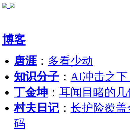
博客
唐涯
：
多看少动
知识分子
：
AI冲击之
丁金坤
：
耳闻目睹的几
村夫日记
：
长护险覆盖
码