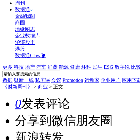
周刊
数据通
金融我闻
商圈
地缘图志
企业数据库
沪深股市
港股
数据通Claw🦞
更多
科技
地产
汽车
消费
能源
健康
环科
民生
ESG
数字说
比
数据
财新一线
私房课
会议
Promotion
运动家
企业用户
应用下
《财新周刊》
>
商业
>
正文
0
发表评论
分享到微信朋友圈
新浪转发