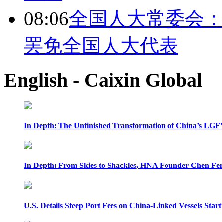
08:06
全国人大常委会：
罢免全国人大代表
English - Caixin Global
In Depth: The Unfinished Transformation of China’s LGF
In Depth: From Skies to Shackles, HNA Founder Chen Feng
U.S. Details Steep Port Fees on China-Linked Vessels Start