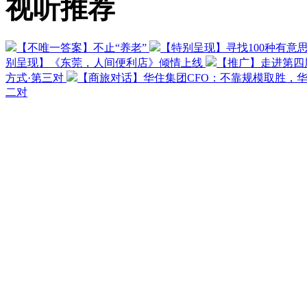
视听推荐
【不唯一答案】不止“养老”
【特别呈现】寻找100种有意
别呈现】《东莞，人间便利店》倾情上线
【推广】走进第四
方式·第三对
【商旅对话】华住集团CFO：不靠规模取胜，
二对