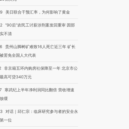
09
美日联合干预汇率，为何影响了黄金
32
“90后”农民工讨薪涉刑案发回重审 因部
实不清
36
贵州山脚树矿难致16人死亡近三年 矿长
被罢免全国人大代表
2
非京籍五环内购房社保降至一年 北京市公
最高可贷340万元
7
寒武纪上半年净利润同比翻倍 营收增速
放缓
53
对话｜邱仁宗：临床研究参与者的安全永
第一位