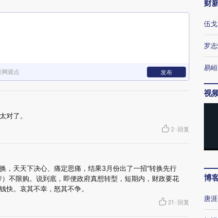
财
伍戈
罗志
易峘
新网观点
发布
视
太对了。
2
·
回复
换，天天下决心、痛定思痛，结果3月份出了一招“转换先行
博
带）不限购。说到底，即便政府真想转型，短期内，财政要花
钱快。哀其不幸，怒其不争。
唐涯
21
·
回复