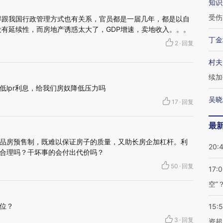
知识
受伤
得跟我国行政管理方式也有关系，官员都是一届几年，都是以自
有延续性，而房地产诱惑太大了，GDP增速，卖地收入。。。
丁金
2
·
回复
村夫
续加
低lpr利息，给我们房奴降低压力吗
吴晓
17
·
回复
最
品房预售制，既难以保证房子的质量，又助长房企加杠杆。利
20:
合理吗？干坏事的会付出代价吗？
50
·
回复
17:
空”
位？
15:
3
·
回复
资超