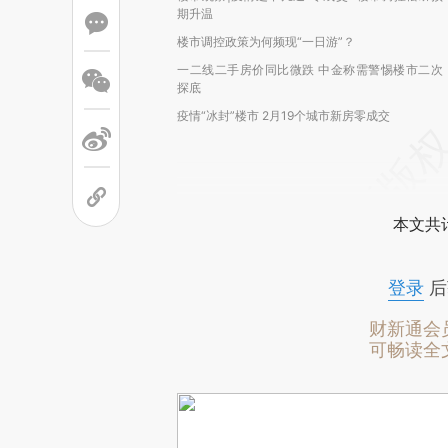
期升温
楼市调控政策为何频现“一日游”？
一二线二手房价同比微跌 中金称需警惕楼市二次
探底
疫情“冰封”楼市 2月19个城市新房零成交
本文共计
登录
后
财新通会
可畅读全