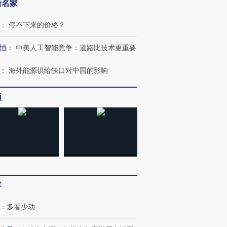
新名家
：
停不下来的价格？
恒
：
中美人工智能竞争：道路比技术更重要
：
海外能源供给缺口对中国的影响
频
客
：
多看少动