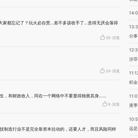
14:
大家都忘记了？玩火必自焚…差不多该收手了…贪得无厌会落得
13:
分事
59
·
回复
12:
涉罪
。
39
·
回复
11:1
积金
生，和财政收入，同在一个网络中不要显得独善其身……
11:0
8
·
回复
逐季
10:
远是
技制造行业不是完全靠资本拉动的，还要人才，而且风险同样