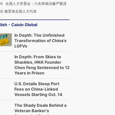
06
全国人大常委会：六名将领涉嫌严重违
法 被罢免全国人大代表
lish - Caixin Global
In Depth: The Unfinished
Transformation of China’s
”还是“人道危
湖北宜昌局部短时降雨
哈尔滨遭遇短时极端强降
撕裂西班牙
128毫米 紧急转移近
雨 3小时累计雨量超80毫
秘鲁纳斯
LGFVs
4000人
米
13人遇难
In Depth: From Skies to
Shackles, HNA Founder
Chen Feng Sentenced to 12
Years in Prison
进第四届链博
【商旅对话】华住集团
U.S. Details Steep Port
技“链”接产
【特别呈现】寻找100种
CFO：不靠规模取胜，华
【特别呈
Fees on China-Linked
有意思的生活方式·第三对
住三大增长引擎是什么？
有意思的
Vessels Starting Oct. 14
The Shady Deals Behind a
Veteran Banker’s