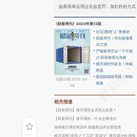
如果简单沿用过去放货币、加杠杆的方式
《财新周刊》2020年第13期
社论|围绕“人”来救助
财新周刊｜特别国债重
出江湖
产能标准空运一个不能
少 防疫物资出海难
楼市调控何处去｜特稿
精选
新冠阻隔留学路｜特稿
出版日期 2020-04-
精选
06
相关报道
【财新周刊】楼市调控会否再次收紧？
【财新周刊】楼市调控：中央交棒地方
海南楼市调控再加码 新建商品房全部现售
楼市观察|疫情之下几近“零成交” 楼市调控松绑预