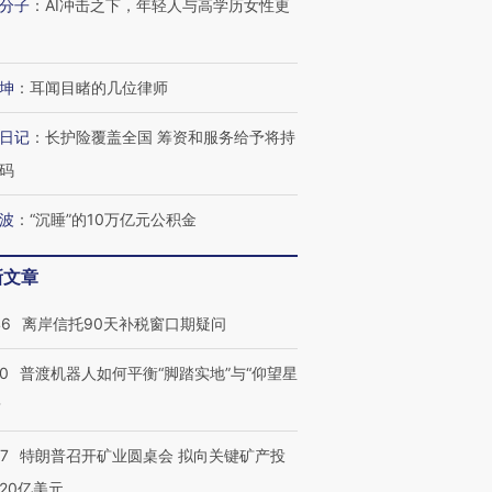
分子
：
AI冲击之下，年轻人与高学历女性更
坤
：
耳闻目睹的几位律师
日记
：
长护险覆盖全国 筹资和服务给予将持
码
波
：
“沉睡”的10万亿元公积金
新文章
46
离岸信托90天补税窗口期疑问
00
普渡机器人如何平衡“脚踏实地”与“仰望星
？
57
特朗普召开矿业圆桌会 拟向关键矿产投
20亿美元