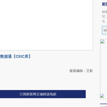
财
财
写
引
数据通【CEIC库】
版面编辑：王影
订阅财新网主编精选电邮