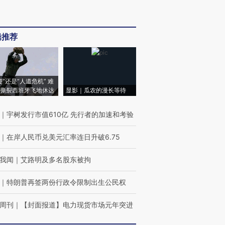
辑推荐
侵”还是“人道危机” 难
撕裂西班牙飞地休达
显影｜瓜农的漫长等待
｜
宇树发行市值610亿 先行者的加速和考验
｜
在岸人民币兑美元汇率连日升破6.75
我闻
｜
艾路明及多名股东被拘
｜
特朗普再签两份行政令限制出生公民权
周刊
｜
【封面报道】电力现货市场元年突进