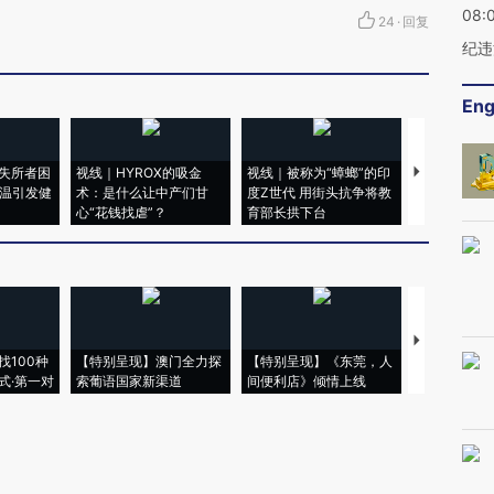
08:
24
·
回复
纪违
Eng
失所者困
视线｜HYROX的吸金
视线｜被称为“蟑螂”的印
视线｜“入侵
高温引发健
术：是什么让中产们甘
度Z世代 用街头抗争将教
机”？难民潮
心“花钱找虐”？
育部长拱下台
飞地休达
【推广】走
找100种
【特别呈现】澳门全力探
【特别呈现】《东莞，人
会，让数智科
式·第一对
索葡语国家新渠道
间便利店》倾情上线
业