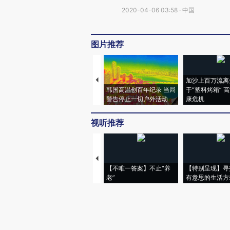
2020-04-06 03:58 · 中国
图片推荐
加沙上百万流离
韩国高温创百年纪录 当局
于“塑料烤箱” 
警告停止一切户外活动
康危机
视听推荐
【不唯一答案】不止“养
【特别呈现】寻
老”
有意思的生活方