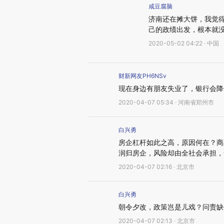
咸豆腐脑
济南还在摊大饼，我觉
己的政绩出发，根本就没
2020-05-02 04:22 · 中国
财新网友PH6NSv
现在身边有朋友失业了，银行会降
2020-04-07 05:34 · 河南省郑州市
白兴勇
房企杠杆如此之高，原因何在？商
润归房企，风险却由全社会承担，
2020-04-07 02:16 · 北京市
白兴勇
朝令夕改，政策岂是儿戏？问责缺
2020-04-07 02:13 · 北京市