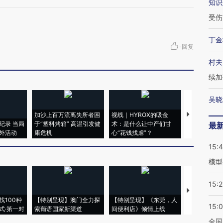
知识
受伤
丁金
·
回复
村夫
续加
吴晓
加沙上百万流离失所者困
视线｜HYROX的吸金
马航飞行员
纪录 当局
于“塑料烤箱” 高温引发健
术：是什么让中产们甘
粒摇头丸 尿
最
外活动
康危机
心“花钱找虐”？
毒品
15:
模型
15:2
【推广】走
找100种
【特别呈现】澳门全力探
【特别呈现】《东莞，人
会，让数智科
15:
式·第一对
索葡语国家新渠道
间便利店》倾情上线
业
全国