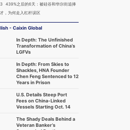
53
439%之后的6天：被硅谷和华尔街追捧
才，为何走入杠杆误区
lish - Caixin Global
In Depth: The Unfinished
Transformation of China’s
LGFVs
In Depth: From Skies to
Shackles, HNA Founder
Chen Feng Sentenced to 12
Years in Prison
U.S. Details Steep Port
Fees on China-Linked
Vessels Starting Oct. 14
The Shady Deals Behind a
Veteran Banker’s