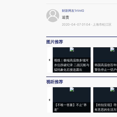
财新网友1rVnlG
追责
2020-04-07 01:04 · 上海市松江区
图片推荐
视线｜极端高温致多瑙河
水位跌破纪录 二战沉船与
韩国高温创百年
猛犸象化石接连露出
警告停止一切户
视听推荐
【不唯一答案】不止“养
【特别呈现】寻
老”
有意思的生活方