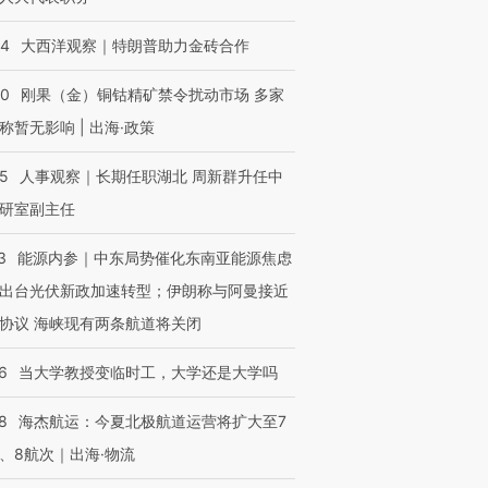
44
大西洋观察｜特朗普助力金砖合作
40
刚果（金）铜钴精矿禁令扰动市场 多家
称暂无影响 | 出海·政策
25
人事观察｜长期任职湖北 周新群升任中
研室副主任
3
能源内参｜中东局势催化东南亚能源焦虑
出台光伏新政加速转型；伊朗称与阿曼接近
协议 海峡现有两条航道将关闭
6
当大学教授变临时工，大学还是大学吗
8
海杰航运：今夏北极航道运营将扩大至7
、8航次｜出海·物流