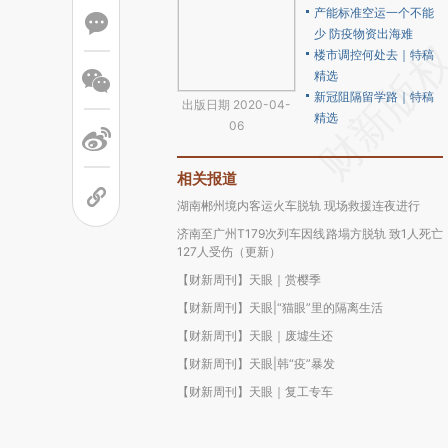
产能标准空运一个不能
少 防疫物资出海难
楼市调控何处去｜特稿
精选
新冠阻隔留学路｜特稿
出版日期 2020-04-
精选
06
相关报道
湖南郴州境内客运火车脱轨 现场救援连夜进行
济南至广州T179次列车因线路塌方脱轨 致1人死亡
127人受伤（更新）
【财新周刊】天眼｜赏樱季
【财新周刊】天眼|“猫眼”里的隔离生活
【财新周刊】天眼｜废墟生还
【财新周刊】天眼|韩“疫”暴发
【财新周刊】天眼｜复工专车