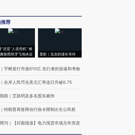
辑推荐
侵”还是“人道危机” 难
撕裂西班牙飞地休达
显影｜瓜农的漫长等待
｜
宇树发行市值610亿 先行者的加速和考验
｜
在岸人民币兑美元汇率连日升破6.75
我闻
｜
艾路明及多名股东被拘
｜
特朗普再签两份行政令限制出生公民权
周刊
｜
【封面报道】电力现货市场元年突进