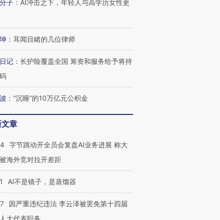
分子
：
AI冲击之下，年轻人与高学历女性更
坤
：
耳闻目睹的几位律师
日记
：
长护险覆盖全国 筹资和服务给予将持
码
波
：
“沉睡”的10万亿元公积金
跨国走私7万
视线｜被称为“蟑螂”的印
视线｜“入侵”还是“人道危
检体内含3种
度Z世代 用街头抗争将教
机”？难民潮撕裂西班牙
秘鲁纳斯
新文章
育部长拱下台
飞地休达
13人遇难
44
字节跳动开全员会复盘AI业务进展 称大
被海外竞对拉开差距
1
AI不是镜子，是蒸馏器
进第四届链博
【商旅对话】华住集团
技“链”接产
【特别呈现】寻找100种
CFO：不靠规模取胜，华
【特别呈
07
因严重违纪违法 李云泽被罢免第十四届
有意思的生活方式·第三对
住三大增长引擎是什么？
有意思的
人大代表职务