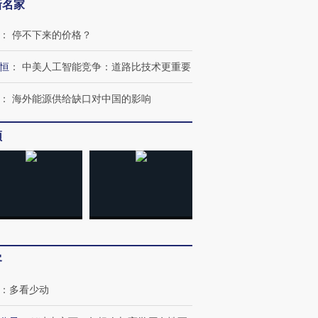
新名家
：
停不下来的价格？
恒
：
中美人工智能竞争：道路比技术更重要
：
海外能源供给缺口对中国的影响
频
客
：
多看少动