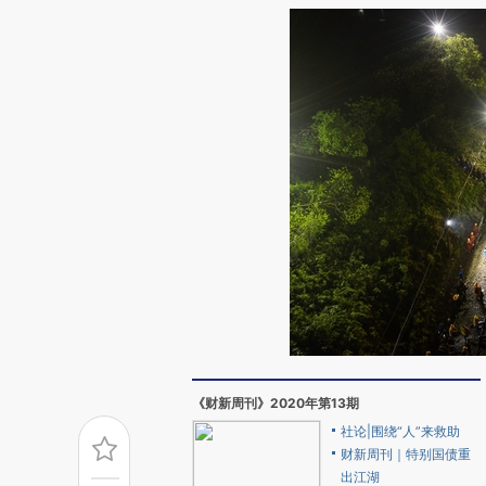
《财新周刊》2020年第13期
社论|围绕“人”来救助
财新周刊｜特别国债重
出江湖