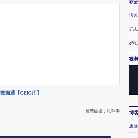
财
伍戈
罗志
易峘
视
数据通【CEIC库】
版面编辑：张翔宇
博
唐涯