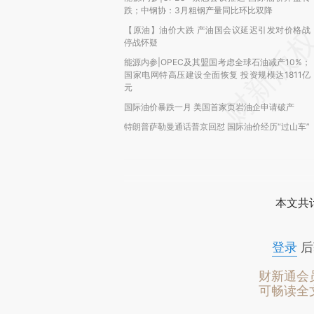
跌；中钢协：3月粗钢产量同比环比双降
【原油】油价大跌 产油国会议延迟引发对价格战
停战怀疑
能源内参|OPEC及其盟国考虑全球石油减产10%；
国家电网特高压建设全面恢复 投资规模达1811亿
元
国际油价暴跌一月 美国首家页岩油企申请破产
特朗普萨勒曼通话普京回怼 国际油价经历“过山车”
本文共计
登录
后
财新通会
可畅读全