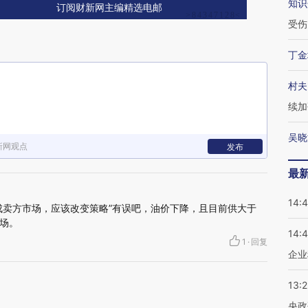
知识
订阅财新网主编精选电邮
受伤
丁金
村夫
续加
吴晓
新网观点
发布
最
14:
成卖方市场，应该改变策略”有误吧，油价下降，且目前供大于
场。
14:
1
·
回复
企业
13:
央政