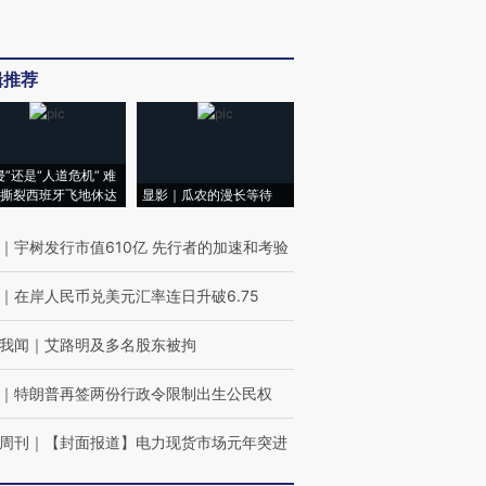
辑推荐
侵”还是“人道危机” 难
撕裂西班牙飞地休达
显影｜瓜农的漫长等待
｜
宇树发行市值610亿 先行者的加速和考验
｜
在岸人民币兑美元汇率连日升破6.75
我闻
｜
艾路明及多名股东被拘
｜
特朗普再签两份行政令限制出生公民权
周刊
｜
【封面报道】电力现货市场元年突进