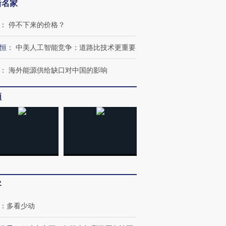
新名家
：
停不下来的价格？
恒
：
中美人工智能竞争：道路比技术更重要
：
海外能源供给缺口对中国的影响
频
客
：
多看少动