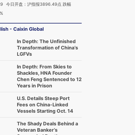
29
今日开盘：沪指报3896.49点 跌幅
0%
lish - Caixin Global
In Depth: The Unfinished
Transformation of China’s
LGFVs
In Depth: From Skies to
Shackles, HNA Founder
Chen Feng Sentenced to 12
Years in Prison
U.S. Details Steep Port
Fees on China-Linked
Vessels Starting Oct. 14
The Shady Deals Behind a
Veteran Banker’s