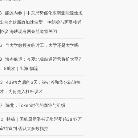
3
能源内参｜中东局势催化东南亚能源焦虑
出台光伏新政加速转型；伊朗称与阿曼接近
协议 海峡现有两条航道将关闭
6
当大学教授变临时工，大学还是大学吗
8
海杰航运：今夏北极航道运营将扩大至7
、8航次｜出海·物流
53
439%之后的6天：被硅谷和华尔街追捧
才，为何走入杠杆误区
07
陈龙：Token时代的商业与组织
50
特稿｜国航原党委书记樊澄受贿3847万
审待宣判 否认大多数指控