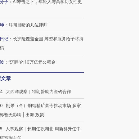
分子
：
AI冲击之下，年轻人与高学历女性更
坤
：
耳闻目睹的几位律师
日记
：
长护险覆盖全国 筹资和服务给予将持
码
波
：
“沉睡”的10万亿元公积金
新文章
44
大西洋观察｜特朗普助力金砖合作
40
刚果（金）铜钴精矿禁令扰动市场 多家
称暂无影响 | 出海·政策
25
人事观察｜长期任职湖北 周新群升任中
研室副主任