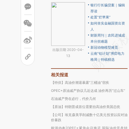
银行行长骗贷案｜编辑
荐读
处置“烂苹果”
如何坐实金融国资出资
人
财新周刊｜农民进城成
本分担难题
新冠动物模型难觅
出版日期 2020-04-
云南“铝计划”博弈电力
13
格局｜特稿精选
相关报道
【特供】高油价潮退暴露“三桶油”宿疾
OPEC+原油减产协议几近达成 油价再历“过山车”
石油减产势在必行，代价几何
【原油】特朗普成首位需要抬高油价美国总统
【公司】埃克森美孚削减数十亿美元投资以应对油
价暴跌
能源内参|OPEC+紧急会议推迟 国际油价开盘转