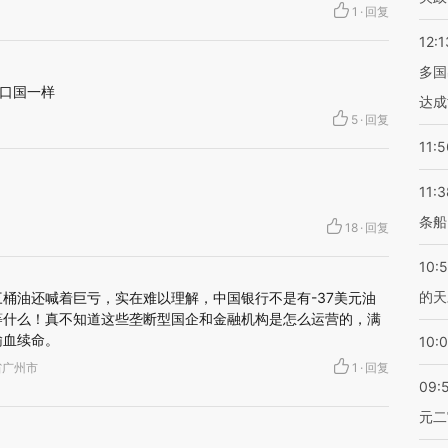
1
·
回复
12:1
多国
口国一样
达成
5
·
回复
11:5
11:3
条船
18
·
回复
10:
的天
桶油还喊着巨亏，实在难以理解，中国银行不是有-37美元油
等什么！真不知道这些垄断型国企和金融机构是怎么运营的，满
输血续命。
10:
广东省广州市
1
·
回复
09:
元二