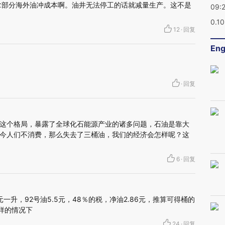
拿部分海外油冲成本啊。油井无法停工的话就减量生产。这不是
09:
0.1
12
·
回复
Eng
·
回复
这个格局，暴露了全球化石能源产业的诸多问题，石油是靠大
今人们不消费，那么失去了三桶油，我们的经济会怎样呢？这
6
·
回复
一升，92号油5.5元，48％的税，净油2.86元，推算可得桶的
一样的情况下
24
·
回复