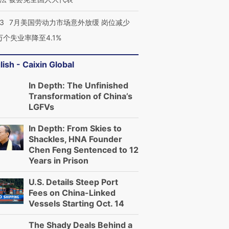
43
7月美国劳动力市场意外放缓 岗位减少
3万个失业率降至4.1%
lish - Caixin Global
In Depth: The Unfinished
Transformation of China’s
LGFVs
In Depth: From Skies to
Shackles, HNA Founder
Chen Feng Sentenced to 12
Years in Prison
U.S. Details Steep Port
Fees on China-Linked
Vessels Starting Oct. 14
The Shady Deals Behind a