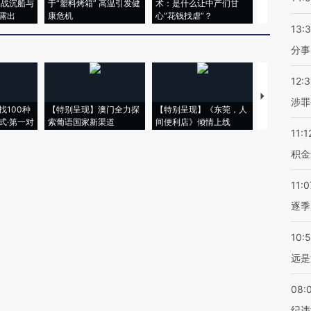
二战沉船与
于“塑料烤箱” 高温引发健
术：是什么让中产们甘
粒摇头丸 尿
露出
康危机
心“花钱找虐”？
毒品
13:
分事
12:
【推广】走
涉罪
找100种
【特别呈现】澳门全力探
【特别呈现】《东莞，人
会，让数智科
式·第一对
索葡语国家新渠道
间便利店》倾情上线
业
11:1
积金
11:0
逐季
10:
远是
08:
纪违