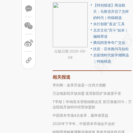
【特别报道】商业航
天：马斯克开启了怎样
的时代｜特稿精选
央行创新“直达”工具
北京文化“宫斗”始末｜
编辑荐读
腾讯阿里争夺广交会
扶贫：百米跑与马拉松
出版日期 2020-06-
后疫情时代留学潮降温
08
｜特稿精选
相关报道
李剑阁：改革开放是一次伟大觉醒
万达电影院开放加盟 直营影院扩张速度不变
T早报丨华纳音乐登陆纳斯达克 首日涨逾20%；万
达院线开放特许经营加盟权
中国资本市场4次改革，最终谁受益
2020年下半年，中国资本市场会不会好
特朗普声称将调整涉港政策 资本市场先跌后涨