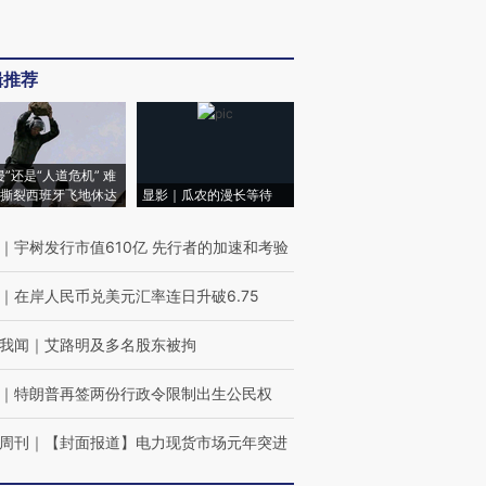
辑推荐
侵”还是“人道危机” 难
撕裂西班牙飞地休达
显影｜瓜农的漫长等待
｜
宇树发行市值610亿 先行者的加速和考验
｜
在岸人民币兑美元汇率连日升破6.75
我闻
｜
艾路明及多名股东被拘
｜
特朗普再签两份行政令限制出生公民权
周刊
｜
【封面报道】电力现货市场元年突进