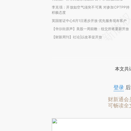
李克强：开放如空气须臾不可离 对参加CPTPP持
积极态度
英国签证中心6月1日逐步开放 优先服务现有客户
【华尔街原声】美股一周前瞻：纽交所将重新开放
【财新周刊】社论|以改革促开放
本文共计
登录
后
财新通会
可畅读全