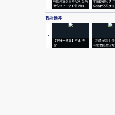
韩国高温创百年纪录 当局
水位跌破纪录 
警告停止一切户外活动
猛犸象化石接连
视听推荐
【不唯一答案】不止“养
【特别呈现】寻
老”
有意思的生活方