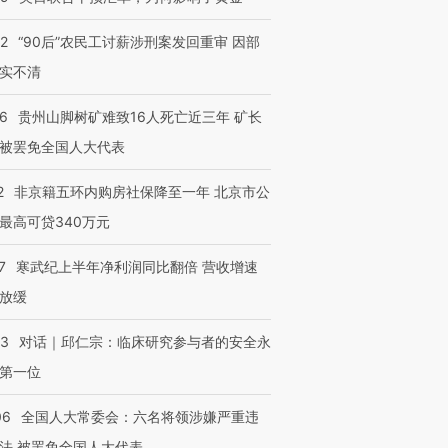
检体内含3种
度Z世代 用街头抗争将教
机”？难民潮撕裂西班牙
秘鲁纳斯
育部长拱下台
飞地休达
13人遇难
32
“90后”农民工讨薪涉刑案发回重审 因部
实不清
36
贵州山脚树矿难致16人死亡近三年 矿长
进第四届链博
【商旅对话】华住集团
被罢免全国人大代表
技“链”接产
【特别呈现】寻找100种
CFO：不靠规模取胜，华
【特别呈
有意思的生活方式·第三对
住三大增长引擎是什么？
有意思的
2
非京籍五环内购房社保降至一年 北京市公
最高可贷340万元
7
寒武纪上半年净利润同比翻倍 营收增速
放缓
53
对话｜邱仁宗：临床研究参与者的安全永
第一位
06
全国人大常委会：六名将领涉嫌严重违
法 被罢免全国人大代表