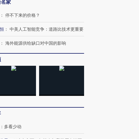
新名家
：
停不下来的价格？
恒
：
中美人工智能竞争：道路比技术更重要
：
海外能源供给缺口对中国的影响
频
客
：
多看少动