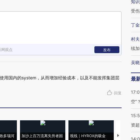
知识
受伤
丁金
村夫
续加
新网观点
发布
吴晓
用国内的system，从而增加经验成本，以及不能发挥集团层
最
17:
·
回复
空”
15:
资超
致多瑙河
加沙上百万流离失所者困
视线｜HYROX的吸金
马航飞行员
14: