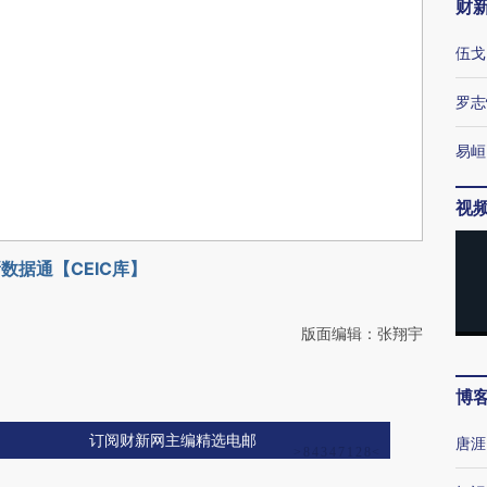
财
伍戈
罗志
易峘
视
数据通【CEIC库】
版面编辑：张翔宇
博
订阅财新网主编精选电邮
唐涯