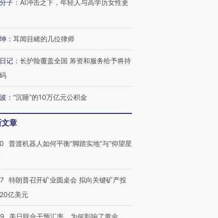
分子
：
AI冲击之下，年轻人与高学历女性更
坤
：
耳闻目睹的几位律师
日记
：
长护险覆盖全国 筹资和服务给予将持
码
波
：
“沉睡”的10万亿元公积金
新文章
00
普渡机器人如何平衡“脚踏实地”与“仰望星
？
57
特朗普召开矿业圆桌会 拟向关键矿产投
20亿美元
跨国走私7万
视线｜被称为“蟑螂”的印
视线｜“入侵”还是“人道危
09
美日联合干预汇率，为何影响了黄金