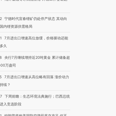
2
宁德时代宜春锂矿仍处停产状态 其动向
国内锂资源供需格局
1
7月进出口增速高位放缓，价格驱动还能
多久
8
央行7月继续增持近20吨黄金 累计储备超
600万盎司
5
7月进出口增速从高位略有回落 涨价动力
持续？
07
下周前瞻：生态环境法典施行；巴西总统
进入竞选阶段
1
特朗普坚称美国防空弹药库存充足 但不