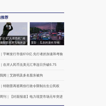
辑推荐
侵”还是“人道危机” 难
撕裂西班牙飞地休达
显影｜瓜农的漫长等待
｜
宇树发行市值610亿 先行者的加速和考验
｜
在岸人民币兑美元汇率连日升破6.75
我闻
｜
艾路明及多名股东被拘
｜
特朗普再签两份行政令限制出生公民权
周刊
｜
【封面报道】电力现货市场元年突进