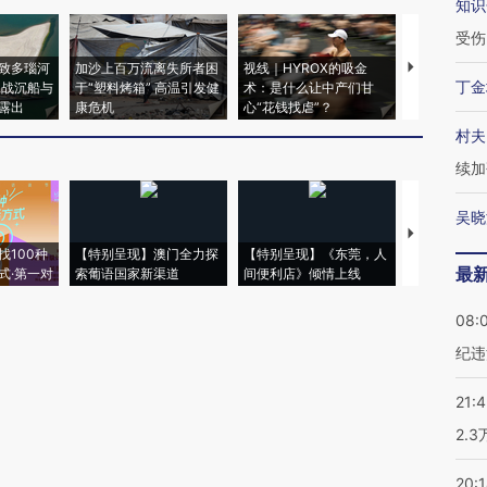
知识
受伤
致多瑙河
加沙上百万流离失所者困
视线｜HYROX的吸金
马航飞行员
丁金
二战沉船与
于“塑料烤箱” 高温引发健
术：是什么让中产们甘
粒摇头丸 尿
露出
康危机
心“花钱找虐”？
毒品
村夫
续加
吴晓
【推广】走
找100种
【特别呈现】澳门全力探
【特别呈现】《东莞，人
会，让数智科
最
式·第一对
索葡语国家新渠道
间便利店》倾情上线
业
08:
纪违
21:
2.
20: