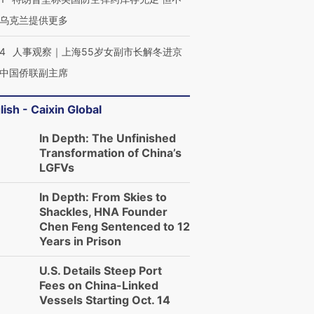
乌克兰提供更多
24
人事观察｜上海55岁女副市长解冬进京
中国侨联副主席
lish - Caixin Global
In Depth: The Unfinished
Transformation of China’s
LGFVs
In Depth: From Skies to
Shackles, HNA Founder
Chen Feng Sentenced to 12
Years in Prison
U.S. Details Steep Port
Fees on China-Linked
Vessels Starting Oct. 14