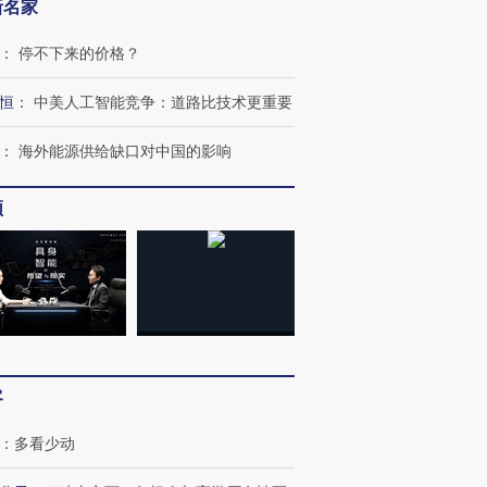
新名家
：
停不下来的价格？
恒
：
中美人工智能竞争：道路比技术更重要
：
海外能源供给缺口对中国的影响
频
客
：
多看少动