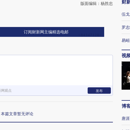
财
版面编辑：杨胜忠
伍戈
罗志
订阅财新网主编精选电邮
易峘
视
新网观点
发布
博
本篇文章暂无评论
唐涯