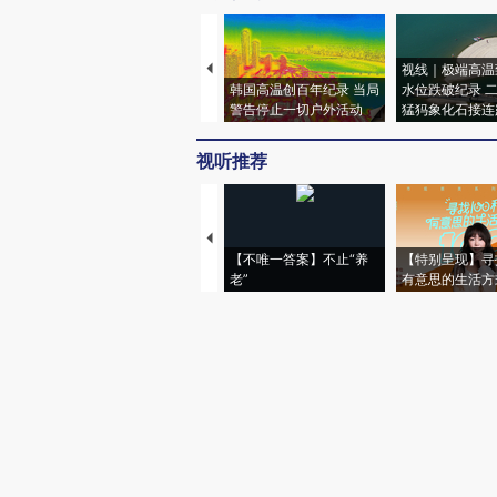
视线｜极端高温
韩国高温创百年纪录 当局
水位跌破纪录 
警告停止一切户外活动
猛犸象化石接连
视听推荐
【不唯一答案】不止“养
【特别呈现】寻
老”
有意思的生活方