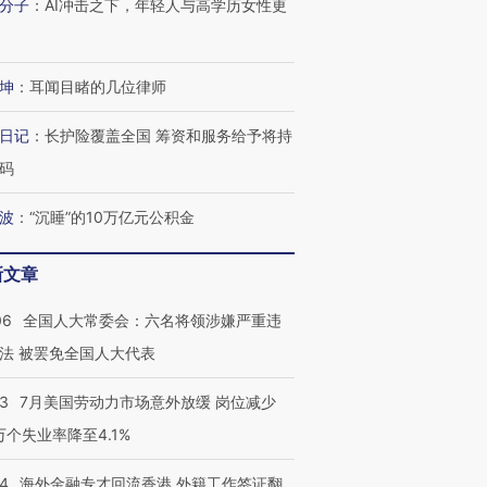
分子
：
AI冲击之下，年轻人与高学历女性更
跨国走私7万
视线｜被称为“蟑螂”的印
视线｜“入侵”还是“人道危
坤
：
耳闻目睹的几位律师
检体内含3种
度Z世代 用街头抗争将教
机”？难民潮撕裂西班牙
秘鲁纳斯
育部长拱下台
飞地休达
13人遇难
日记
：
长护险覆盖全国 筹资和服务给予将持
码
波
：
“沉睡”的10万亿元公积金
进第四届链博
【商旅对话】华住集团
技“链”接产
【特别呈现】寻找100种
CFO：不靠规模取胜，华
【特别呈
新文章
有意思的生活方式·第三对
住三大增长引擎是什么？
有意思的
06
全国人大常委会：六名将领涉嫌严重违
法 被罢免全国人大代表
43
7月美国劳动力市场意外放缓 岗位减少
3万个失业率降至4.1%
14
海外金融专才回流香港 外籍工作签证翻