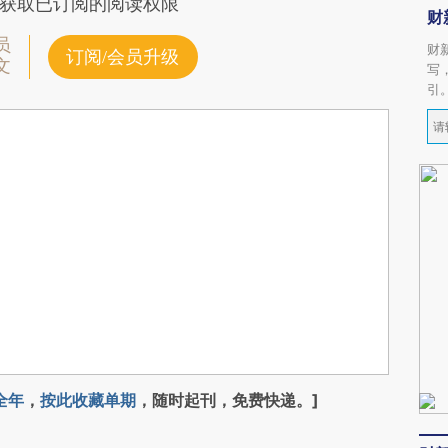
获取已订阅的阅读权限
财
员
财
订阅/会员升级
文
写
引
全年
，
按此收藏单期
，随时起刊，免费快递。]