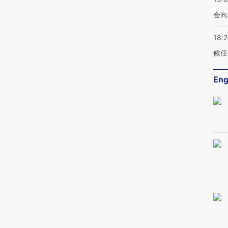
会向
18:
候任
Eng