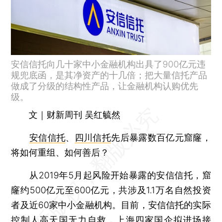
安信信托向几十家中小金融机构出具了900亿元违
规兜底函，是其净资产的十几倍；把大量信托产品
做成了分级的结构性产品，让金融机构认购优先
级。
文｜财新周刊 吴红毓然
安信信托
、
四川信托
先后暴露数百亿元窟窿，
将如何重组、如何善后？
从2019年5月起风险开始暴露的安信信托，窟
窿约500亿元至600亿元，共涉及1.1万名自然投资
者及近60家中小金融机构。目前，安信信托的实际
控制人
高天国
无力自救，上海四家国企拟进场接