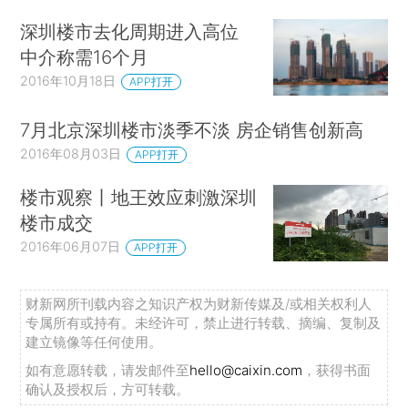
深圳楼市去化周期进入高位
中介称需16个月
2016年10月18日
APP打开
7月北京深圳楼市淡季不淡 房企销售创新高
2016年08月03日
APP打开
楼市观察丨地王效应刺激深圳
楼市成交
2016年06月07日
APP打开
财新网所刊载内容之知识产权为财新传媒及/或相关权利人
专属所有或持有。未经许可，禁止进行转载、摘编、复制及
建立镜像等任何使用。
如有意愿转载，请发邮件至
hello@caixin.com
，获得书面
确认及授权后，方可转载。