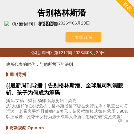
告别格林斯潘
出版日期：2026年06月29日
立即订阅
《财新周刊》第1212期 2026年06月29日
他所代表的时代，与他所留下的法则
周刊导播
{{最新周刊导播｜告别格林斯潘、全球航司利润腰
斩、孩子为何成为筹码
播音/文稿｜财新 杨律 音频剪辑｜龚高
从“大缓和”到次贷危机，格林斯潘留下哪些央行法则；航空公司每
运送一名乘客平均只能赚4.5美元，超级枢纽模式如何承压；90%
以上藏匿、抢夺子女行为源于成年人矛盾，怎样打破“先抢先赢”
(
0
)
财新观察 Opinion