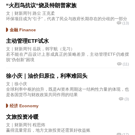
“火烈鸟抗议”烧及特朗普家族
文｜财新周刊 路尘 王克柔
环保项目成为“引子”，代表了民众与政府长期存在的分歧的一部分
(
13
)
金融 Finance
主动管理ETF试水
文｜财新周刊 岳跃，韩宇航（见习）
若不能在产品设计上形成真正的策略差异，主动管理ETF仍难摆
脱“伪创新”困境
(
11
)
徐小庆｜油价归原位，利率难回头
文｜徐小庆
全球利率中枢的抬升，既是AI资本周期这一结构性力量的体现，也
是各国货币与财政政策共同作用的结果
(
3
)
经济 Economy
文旅投资冷暖
文｜财新周刊 程思炜
赢得流量背后，地方文旅投资还需算好收益账
(
17
)