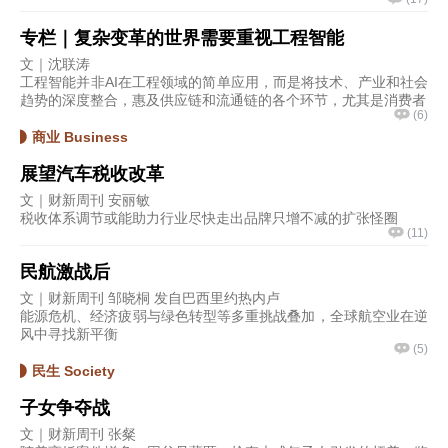
专栏｜复杂变革的世界需要重视工程智能
文｜沈联涛
工程智能并非AI在工程领域的简单应用，而是将技术、产业和社会
趋势的深度整合，惠及供应链和流通链的各个环节，尤其是消费者
(
6
)
商业 Business
展望汽车税收改革
文｜财新周刊 安丽敏
税收体系调节或能助力行业尽快走出品牌只增不减的扩张怪圈
(
11
)
民航激战后
文｜财新周刊 邹晓桐 发自巴西里约热内卢
能源危机、经济疲弱与绿色转型等多重挑战叠加，全球航空业在逆
风中寻找新平衡
(
5
)
民生 Society
子女争夺战
文｜财新周刊 张粲