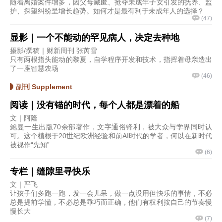
随着离婚案件增多，因父母藏匿、抢夺未成年子女引发的抚养、监
护、探望纠纷呈增长趋势。如何才是最有利于未成年人的选择？
(
47
)
显影｜一个不能动的罕见病人，决定去种地
摄影/撰稿｜财新周刊 张芮雪
只有两根指头能动的黎夏，自学程序开发和技术，指挥着母亲造出
了一座智慧农场
(
46
)
副刊 Supplement
阅读｜没有锚的时代，每个人都是漂着的船
文｜阿隆
鲍曼一生出版70余部著作，文字通俗锋利，被大众与学界同时认
可。这个植根于20世纪欧洲经验和前AI时代的学者，何以在新时代
被视作“先知”
(
6
)
专栏｜缝隙里寻快乐
文｜严飞
让孩子们多跑一跑，发一会儿呆，做一点没用但快乐的事情，不必
总是提前学懂，不必总是乖巧而正确，他们有权利按自己的节奏慢
慢长大
(
7
)