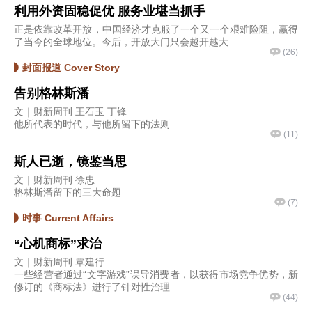
利用外资固稳促优 服务业堪当抓手
正是依靠改革开放，中国经济才克服了一个又一个艰难险阻，赢得
了当今的全球地位。今后，开放大门只会越开越大
(
26
)
封面报道 Cover Story
告别格林斯潘
文｜财新周刊 王石玉 丁锋
他所代表的时代，与他所留下的法则
(
11
)
斯人已逝，镜鉴当思
文｜财新周刊 徐忠
格林斯潘留下的三大命题
(
7
)
时事 Current Affairs
“心机商标”求治
文｜财新周刊 覃建行
一些经营者通过“文字游戏”误导消费者，以获得市场竞争优势，新
修订的《商标法》进行了针对性治理
(
44
)