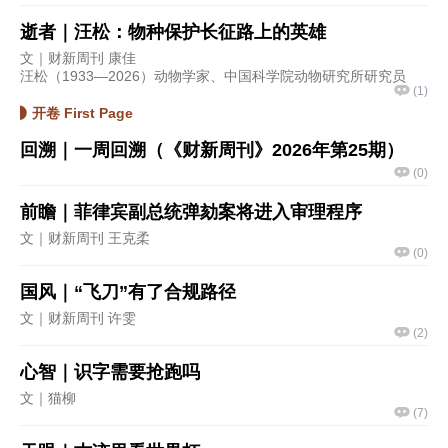
逝者｜汪松：物种保护长征路上的英雄
文｜财新周刊 康佳
汪松（1933—2026）动物学家、中国科学院动物研究所研究员
(
1
)
开卷 First Page
回溯｜一周回溯（《财新周刊》2026年第25期）
(
0
)
前瞻｜菲律宾副总统弹劾案将进入审理程序
文｜财新周刊 王克柔
(
0
)
国风｜“飞刀”有了合规路径
文｜财新周刊 许雯
(
2
)
心智｜识字需要抢跑吗
文｜猫柳
(
7
)