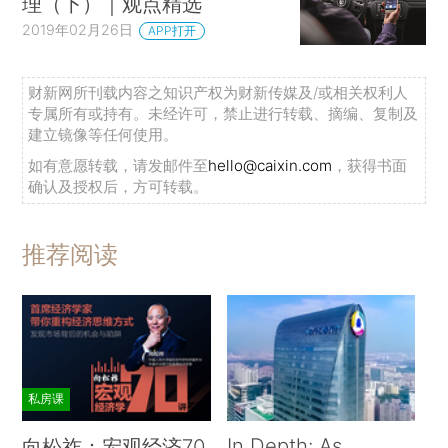
理（下）｜观点精选
2019年02月26日
APP打开
财新网所刊载内容之知识产权为财新传媒及/或相关权利人
专属所有或持有。未经许可，禁止进行转载、摘编、复制及
建立镜像等任何使用。
如有意愿转载，请发邮件至
hello@caixin.com
，获得书面
确认及授权后，方可转载。
推荐阅读
私房课
In Depth: As
向松祚：宏观经济70