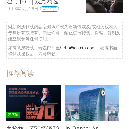
理（下）｜观点精选
2019年02月26日
APP打开
财新网所刊载内容之知识产权为财新传媒及/或相关权利人
专属所有或持有。未经许可，禁止进行转载、摘编、复制及
建立镜像等任何使用。
如有意愿转载，请发邮件至
hello@caixin.com
，获得书面
确认及授权后，方可转载。
推荐阅读
私房课
In Depth: As
向松祚：宏观经济70